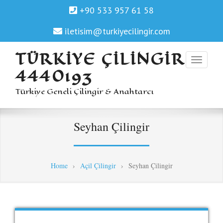
+90 533 957 61 58
iletisim@turkiyecilingir.com
TÜRKIYE ÇILINGIR
4440193
Türkiye Geneli Çilingir & Anahtarcı
Seyhan Çilingir
Home
›
Açil Çilingir
›
Seyhan Çilingir