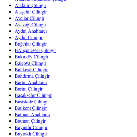
Atakum Çilingir
Ataşehir Çilingir
Avcılar Çilingir
AyazağaÇilingir
Aydın Anahtarcı
Aydın Çilingir
Bağcılar Çilingir
BAhçelievler Çilingir
Bakırköy Çilingir
Balçova Çilingir
Balıkesir Çilingir
Bandırma Çilingir
Bartın Anahtarcı
Bartın Çilingir
Başakşehir Çilingir
Başiskele Çilingir
Batıkent Çilingir
Batman Anahtarcı
Batman Çilingir
Bayındır Çilingir
Bayraklı Çilingir