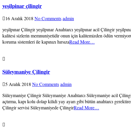
yeşilpinar çilingir
16 Aralık 2018
No Comments
admin
yeşilpınar Çilingir yeşilpınar Anahtarcı yeşilpınar acil Çilingir yeşil
kalitesi sizlerin memnuniyetidir onun için kalitemizden ödün vermiyoruz.
koruma sistemleri ile kapınızı hırsıza
Read More…
Süleymaniye Çilingir
5 Aralık 2018
No Comments
admin
Süleymaniye Çilingir Süleymaniye Anahtarcı Süleymaniye acil Çilingir 
açtırma, kapı kolu dolap kilidi yay ayarı gibi bütün anahtarcı gerekti
Çilingir servisi Süleymaniyede Çilingir
Read More…