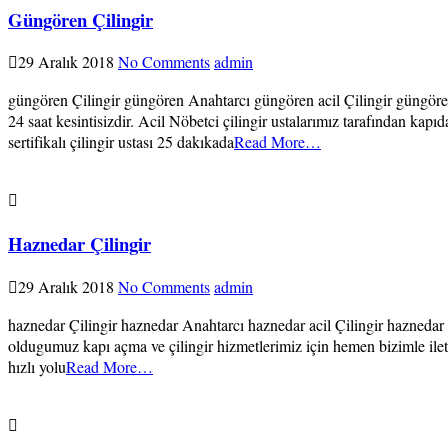
Güngören Çilingir
29 Aralık 2018
No Comments
admin
güngören Çilingir güngören Anahtarcı güngören acil Çilingir güngören
24 saat kesintisizdir. Acil Nöbetci çilingir ustalarımız tarafından 
sertifikalı çilingir ustası 25 dakıkada
Read More…
Haznedar Çilingir
29 Aralık 2018
No Comments
admin
haznedar Çilingir haznedar Anahtarcı haznedar acil Çilingir haznedar 
oldugumuz kapı açma ve çilingir hizmetlerimiz için hemen bizimle iletiş
hızlı yolu
Read More…