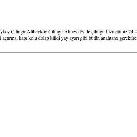
köy Çilingir Alibeyköy Çilingir Alibeyköy de çilingir hizmetimiz 24 saa
i açtırma, kapı kolu dolap kilidi yay ayarı gibi bütün anahtarcı gerektir