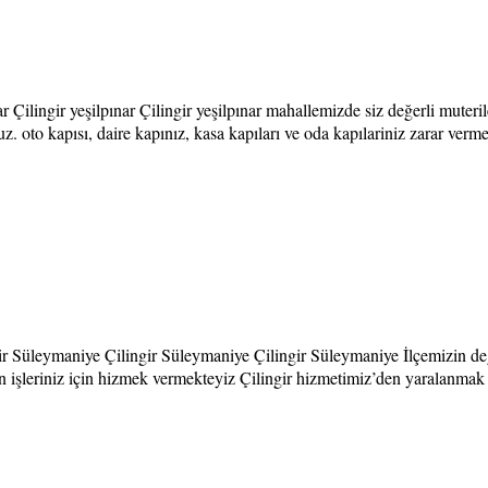
pınar Çilingir yeşilpınar Çilingir yeşilpınar mahallemizde siz değerli mu
 oto kapısı, daire kapınız, kasa kapıları ve oda kapılariniz zarar vermede
Süleymaniye Çilingir Süleymaniye Çilingir Süleymaniye İlçemizin değerli
ren işleriniz için hizmek vermekteyiz Çilingir hizmetimiz’den yaralanmak