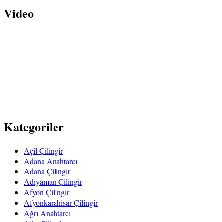
Video
Kategoriler
Açil Çilingir
Adana Anahtarcı
Adana Çilingir
Adıyaman Çilingir
Afyon Çilingir
Afyonkarahisar Çilingir
Ağrı Anahtarcı