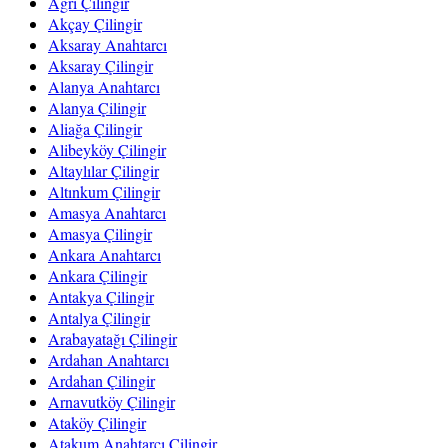
Ağrı Çilingir
Akçay Çilingir
Aksaray Anahtarcı
Aksaray Çilingir
Alanya Anahtarcı
Alanya Çilingir
Aliağa Çilingir
Alibeyköy Çilingir
Altaylılar Çilingir
Altınkum Çilingir
Amasya Anahtarcı
Amasya Çilingir
Ankara Anahtarcı
Ankara Çilingir
Antakya Çilingir
Antalya Çilingir
Arabayatağı Çilingir
Ardahan Anahtarcı
Ardahan Çilingir
Arnavutköy Çilingir
Ataköy Çilingir
Atakum Anahtarcı Çilingir