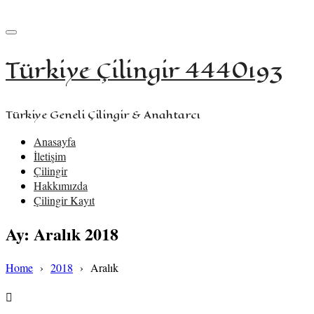
+90 533 957 61 58
iletisim@turkiyecilingir.com
Türkiye Çilingir 4440193
Türkiye Geneli Çilingir & Anahtarcı
Anasayfa
İletişim
Çilingir
Hakkımızda
Çilingir Kayıt
Ay:
Aralık 2018
Home
›
2018
›
Aralık