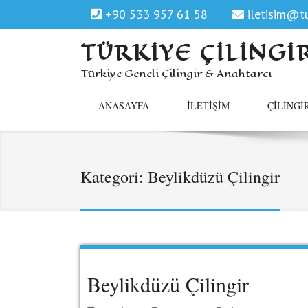
+90 533 957 61 58
iletisim@tu
TÜRKIYE ÇILINGI
Türkiye Geneli Çilingir & Anahtarcı
ANASAYFA
İLETIŞIM
ÇILINGI
Kategori:
Beylikdüzü Çilingir
Beylikdüzü Çilingir