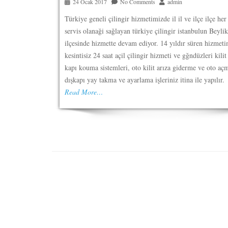
24 Ocak 2017
No Comments
admin
Türkiye geneli çilingir hizmetimizde il il ve ilçe ilçe her
servis olanaği sağlayan türkiye çilingir istanbulun Beyli
ilçesinde hizmette devam ediyor. 14 yıldır süren hizmet
kesintisiz 24 saat açil çilingir hizmeti ve gğndüzleri kilit
kapı kouma sistemleri, oto kilit arıza giderme ve oto aç
dışkapı yay takma ve ayarlama işleriniz itina ile yapılır.
Read More…