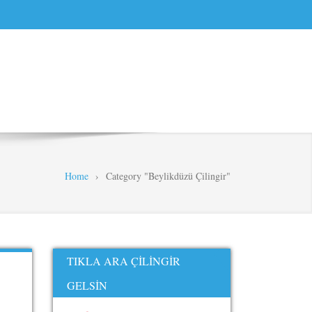
Home
›
Category "Beylikdüzü Çilingir"
TIKLA ARA ÇILINGIR
GELSIN