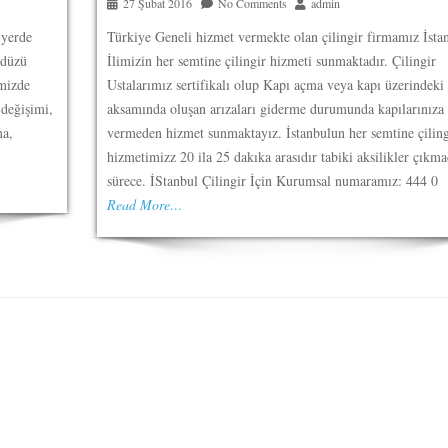
27 Şubat 2016
No Comments
admin
 yerde
Türkiye Geneli hizmet vermekte olan çilingir firmamız İsta
kdüzü
İlimizin her semtine çilingir hizmeti sunmaktadır. Çilingir
imizde
Ustalarımız sertifikalı olup Kapı açma veya kapı üzerindeki 
 değişimi,
aksamında oluşan arızaları giderme durumunda kapılarınıza 
ma,
vermeden hizmet sunmaktayız. İstanbulun her semtine çiling
hizmetimizz 20 ila 25 dakıka arasıdır tabiki aksilikler çıkma
sürece. İStanbul Çilingir İçin Kurumsal numaramız: 444 0
Read More…