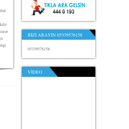
nbul
kilit
zarar
BIZI ARAYIN 05339576158
ir
dığı
05339576158
VIDEO