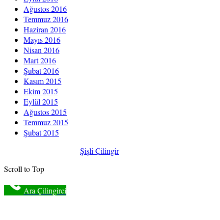
Ağustos 2016
Temmuz 2016
Haziran 2016
Mayıs 2016
Nisan 2016
Mart 2016
Şubat 2016
Kasım 2015
Ekim 2015
Eylül 2015
Ağustos 2015
Temmuz 2015
Şubat 2015
Türkiye Çilingir
@2017
Şişli Çilingir
Scroll to Top
Ara Çilingirci