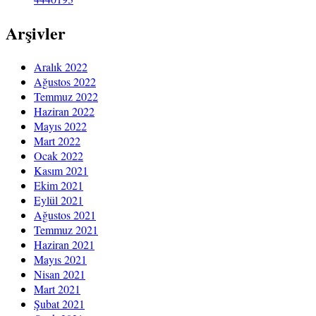
Arşivler
Aralık 2022
Ağustos 2022
Temmuz 2022
Haziran 2022
Mayıs 2022
Mart 2022
Ocak 2022
Kasım 2021
Ekim 2021
Eylül 2021
Ağustos 2021
Temmuz 2021
Haziran 2021
Mayıs 2021
Nisan 2021
Mart 2021
Şubat 2021