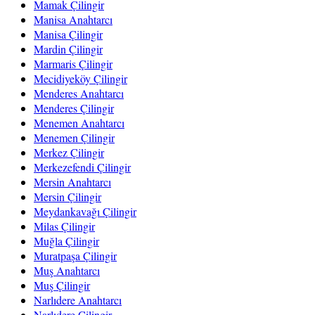
Mamak Çilingir
Manisa Anahtarcı
Manisa Çilingir
Mardin Çilingir
Marmaris Çilingir
Mecidiyeköy Çilingir
Menderes Anahtarcı
Menderes Çilingir
Menemen Anahtarcı
Menemen Çilingir
Merkez Çilingir
Merkezefendi Çilingir
Mersin Anahtarcı
Mersin Çilingir
Meydankavağı Çilingir
Milas Çilingir
Muğla Çilingir
Muratpaşa Çilingir
Muş Anahtarcı
Muş Çilingir
Narlıdere Anahtarcı
Narlıdere Çilingir