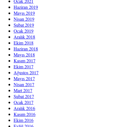
Ocak 2021
Haziran 2019
Mayıs 2019
Nisan 2019
Şubat 2019
Ocak 2019
Aralık 2018
Ekim 2018
Haziran 2018
Mayıs 2018
Kasım 2017
Ekim 2017
Ağustos 2017
Mayıs 2017
Nisan 2017
Mart 2017
Şubat 2017
Ocak 2017
Aralık 2016
Kasım 2016
Ekim 2016
Eylül 2016