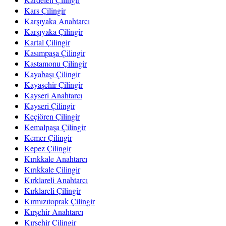
Kars Çilingir
Karşıyaka Anahtarcı
Karşıyaka Çilingir
Kartal Çilingir
Kasımpaşa Çilingir
Kastamonu Çilingir
Kayabaşı Çilingir
Kayaşehir Çilingir
Kayseri Anahtarcı
Kayseri Çilingir
Keçiören Çilingir
Kemalpaşa Çilingir
Kemer Çilingir
Kepez Çilingir
Kırıkkale Anahtarcı
Kırıkkale Çilingir
Kırklareli Anahtarcı
Kırklareli Çilingir
Kırmızıtoprak Çilingir
Kırşehir Anahtarcı
Kırşehir Çilingir