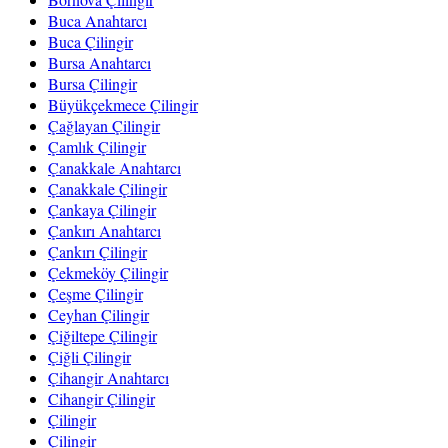
Buca Anahtarcı
Buca Çilingir
Bursa Anahtarcı
Bursa Çilingir
Büyükçekmece Çilingir
Çağlayan Çilingir
Çamlık Çilingir
Çanakkale Anahtarcı
Çanakkale Çilingir
Çankaya Çilingir
Çankırı Anahtarcı
Çankırı Çilingir
Çekmeköy Çilingir
Çeşme Çilingir
Ceyhan Çilingir
Çiğiltepe Çilingir
Çiğli Çilingir
Çihangir Anahtarcı
Cihangir Çilingir
Çilingir
Çilingir