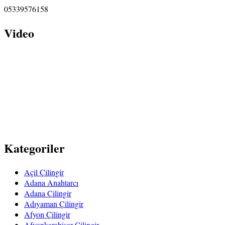
05339576158
Video
Kategoriler
Açil Çilingir
Adana Anahtarcı
Adana Çilingir
Adıyaman Çilingir
Afyon Çilingir
Afyonkarahisar Çilingir