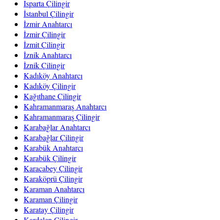
Isparta Çilingir
İstanbul Çilingir
İzmir Anahtarcı
İzmir Çilingir
İzmit Çilingir
İznik Anahtarcı
İznik Çilingir
Kadıköy Anahtarcı
Kadıköy Çilingir
Kağıthane Çilingir
Kahramanmaraş Anahtarcı
Kahramanmaraş Çilingir
Karabağlar Anahtarcı
Karabağlar Çilingir
Karabük Anahtarcı
Karabük Çilingir
Karacabey Çilingir
Karaköprü Çilingir
Karaman Anahtarcı
Karaman Çilingir
Karatay Çilingir
Kardelen Çilingir