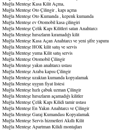
Muğla Menteşe Kasa Kilit Açma,
Muğla Menteşe Oto Çilingir , kapı açma
Muğla Menteşe Oto Kumanda , kepenk kumanda
Muğla Menteşe ev Otomobil kasa çilingiri
Muğla Menteşe Çelik Kapı Kilitleri satan Anahtarcı
Muğla Menteşe hırsızların kıramadığı kilit
Muğla Menteşe Kasa Açan Anahtarcı ve yeni şifre yapımı
Muğla Menteşe HOK kilit satış ve servis
Muğla Menteşe yuma Kilit satış servis
Muğla Menteşe Otomobil Çilingir
Muğla Menteşe yakın anahtarcı ustası
Muğla Menteşe Araba kapısı Çilingir
Muğla Menteşe uzaktan kumanda kopyalamak
Muğla Menteşe uygun fiyat listesi
Muğla Menteşe hızlı çabuk uzman Çilingir
Muğla Menteşe hırsızların açamadığı kilitler
Muğla Menteşe Çelik Kapı Kilidi tamir ustası
Muğla Menteşe En Yakın Anahtarcı ve Çilingir
Muğla Menteşe Garaj Kumandası Kopyalamak
Muğla Menteşe Servis hizmetleri Akıllı Kilit
Muğla Menteşe Apartman Kilidi montajları