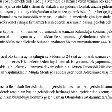
 çözümlemektedirler .Muğla Menteşe da hizmet veren uzman oto kadromu
. Ayrıca oto kilit sistemi ile alakalı arıza giderimi kontak arızası gider
 ulaşım çok kolay olduğundan adresimize gelerek istediğiniz her çeşit g
ı kontak arızası immobilizer arızası ile alakalı hizmetlerde gün içerisind
ofesyonel çilingir firmamızı tercih ederek aracınızın başına gelebilecek
te kapılarının kilitlenmesi durumunda aracınızın bulunduğu konuma gelen
istem olan oto açma maymuncukları ile sorununuzu çözümlemektedirler.
iz bütün mahallelerde bulunan anahtarcı hizmet numaralarımız 444 01 93 
oto kapısı açma çilingir servislerimiz 24 saat acil olarak uzman ekiple
ingir servis Hizmetlerimizden faydalanmak istiyorsanız tek yapmanız 
isi gibi tekrar kullanmaya devam edersiniz. Ayrıca Otomobil kilit siste
fından yapılmaktadır. Muğla Menteşe caddesi üzerinden Adresimize ulaşı
arızası ile alakalı Servislerde gün içerisinde mesai saatleri içerisinde
ederek aracınızın başına gelebilecek herhangi bir sürprizler den kaçmış 
racınızın bulunduğu konuma gelen uzman Otomobilci ustalarımız tarafın