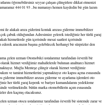
tlarını öğrenebilirsiniz seyyar çalışan çilingirlere dikkat etmenizi
on numaramız 444 01 93 ..bu numarayı hemen kaydedin bir gün lazım
mi ile alakalı arıza giderimi kontak arızası giderme immobilizer
 çok çabuk olduğundan Adresimize gelerek istediğiniz her türlü garaj
akalı hizmetlerde gün içerisinde mesai saatleri içerisinde
ederek aracınızın başına gelebilecek herhangi bir sürprizler den
uma gelen uzman Otomobilci ustalarımız tarafından özverili bir
larak hizmet verdiğimiz mahallelerde bulunan anahtarcı hizmet
pmaktayız. Muğla Menteşe çilingir olarak hizmet verdiğimiz
 bakım ve tamirat hizmetlerini yapmaktayız oto kapısı açma esnasında
zası giderme immobilizer arızası giderme ve ayarlama işlemleri oto
ğiniz her türlü garaj kepenk ve bariyer kumandalarını yedekleme
çerisinde verilmektedir. bütün marka otomobillerin açım esnasında
rizler den kaçmış olacaksınız.
en uzman otocu ustalarımız tarafından özverili bir sistemde zarar ve