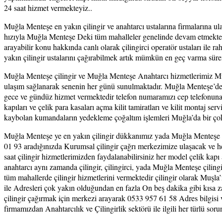
24 saat hizmet vermekteyiz..
Muğla Menteşe en yakın çilingir ve anahtarcı ustalarına firmalarına 
hızıyla Muğla Menteşe Deki tüm mahalleler genelinde devam etmektedir u
arayabilir konu hakkında canlı olarak çilingirci operatör ustaları ile rah
yakın çilingir ustalarını çağırabilmek artık mümkün en geç varma süre
Muğla Menteşe çilingir ve Muğla Menteşe Anahtarcı hizmetlerimiz Muğ
ulaşım sağlanarak senenin her günü sunulmaktadır. Muğla Menteşe’de e
gece ve gündüz hizmet vermektedir telefon numaramızı cep telefonuna M
kapıları ve çelik para kasaları açma kilit tamiratları ve kilit montaj 
kaybolan kumandaların yedekleme çoğaltım işlemleri Muğla’da bir ço
Muğla Menteşe ye en yakın çilingir dükkanımız yada Muğla Menteşe an
01 93 aradığınızda Kurumsal çilingir çağrı merkezimize ulaşacak ve 
saat çilingir hizmetlerimizden faydalanabilirsiniz her model çelik kapı a
anahtarcı aynı zamanda çilingir, çilingirci, yada Muğla Menteşe çiling
tüm mahallerde çilingir hizmetlerini vermektedir çilingir olarak Muşla’
ile Adresleri çok yakın olduğundan en fazla On beş dakika gibi kısa z
çilingir çağırmak için merkezi arayarak 0533 957 61 58 Adres bilgisi 
firmamızdan Anahtarcılık ve Çilingirlik sektörü ile ilgili her türlü soru