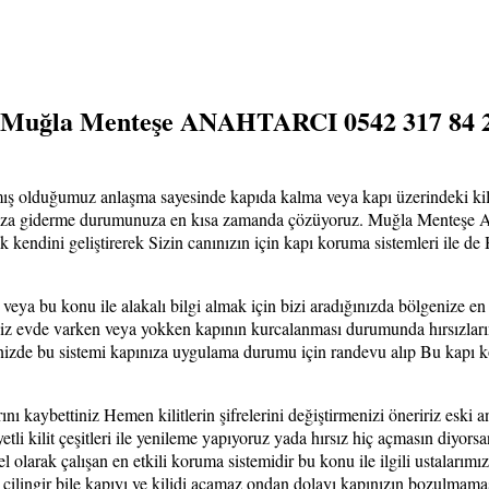
8 Muğla Menteşe ANAHTARCI 0542 317 84 
mış olduğumuz anlaşma sayesinde kapıda kalma veya kapı üzerindeki kil
za giderme durumunuza en kısa zamanda çözüyoruz. Muğla Menteşe Anaht
ok kendini geliştirerek Sizin canınızın için kapı koruma sistemleri ile 
n veya bu konu ile alakalı bilgi almak için bizi aradığınızda bölgenize en
Siz evde varken veya yokken kapının kurcalanması durumunda hırsızların 
ğinizde bu sistemi kapınıza uygulama durumu için randevu alıp Bu kapı kor
nı kaybettiniz Hemen kilitlerin şifrelerini değiştirmenizi öneririz eski 
tli kilit çeşitleri ile yenileme yapıyoruz yada hırsız hiç açmasın diyorsa
 olarak çalışan en etkili koruma sistemidir bu konu ile ilgili ustalarımı
n çilingir bile kapıyı ve kilidi açamaz ondan dolayı kapınızın bozulmama