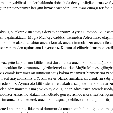
mdi arayabilir sistemler hakkında daha fazla detaylı bilgilendirme ve fiya
 çilingir merkezimiz her gün hizmetinizdedir. Kurumsal çilingir telef
isi gibi tekrar kullanmaya devam edersiniz. Ayrıca Otomobil kilit siste
ından yapılmaktadır. Muğla Menteşe caddesi üzerinden Adresimize ulaşım
bil ile alakalı anahtar arızası kontak arızası immobilizer arızası ile al
 verilmeden açılmasına istiyorsanız Kurumsal çilingir firmamızı tercih 
 vaziyette kapılarının kilitlenmesi durumunda aracınızın bulunduğu kon
ncukları ile sorununuzu çözümlemektedirler. Muğla Menteşe çilingir o
 olarak firmalara ait ürünlerin satış bakım ve tamirat hizmetlerini ya
cil arayabilirsiniz…Yetkili servis olarak firmalara ait ürünlerin satış
edersiniz. Ayrıca oto kilit sistemi ile alakalı arıza giderimi kontak arı
inden adresimize ulaşım çok kolay olduğundan adresimize gelerek istedi
mmobilizer arızası ile alakalı hizmetlerde gün içerisinde mesai saatleri i
 firmamızı tercih ederek aracınızın başına gelebilecek herhangi bir sürp
ette kapılarının kilitlenmesi durumunda aracınızın bulunduğu konuma gel