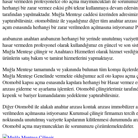
hasar vermeden profesyonelce oto açma maymuncukları ile sorununuzu
herhangi bir zarar vermez eskisi gibi tekrar kullanmaya devam edersiniz
tarafından yapılmaktadır. Muğla Menteşe caddesi üzerinden adresimize
yaptırabilirsiniz. otomobiliniz ile yaşadığınız diğer tüm anahtar arızas
açım esnasında herhangi bir zarar verilmeden açılmasına istiyorsanız Pr
arabanızın anahtarı arabanızın herhangi bir yerinde unutulmuş vaziyet
hasar vermeden profesyonel olarak kullandığımız en güncel ve son s
Muğla Menteşe çilingir ve Anahtarcı Hizmetleri olarak hizmet verdiğim
ürünlerin satış bakım ve tamirat hizmetlerini yapmaktayız.
Muğla Menteşe tamamında ve yakınında bulunan tüm komşu ilçelerde acil 
Muğla Menteşe Genelinde vermekte olduğumuz acil oto kapısı açma çil
Otomobil kapısı açma esnasında kapılara herhangi bir Hasar vermez esk
arızası giderme ve ayarlama işlemleri. Otomobil çilingirlerimiz tara
kepenk ve bariyer kumandalarını yedekleme yaptırabilirsiniz.
Diğer Otomobil ile alakalı anahtar arızası kontak arızası immobilizer 
verilmeden açılmasına istiyorsanız Kurumsal çilingir firmamızı tercih 
noktasında unutulmuş vaziyette kapılarının kilitlenmesi durumunda a
Otomobil açma maymuncukları ile sorununuzu çözümlemektedirler.