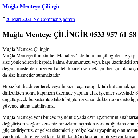
Muğla Menteşe Çilingir
20 Mart 2021
No Comments
admin
Muğla Menteşe ÇİLİNGİR 0533 957 61 5
Muğla Menteşe Çilingir
Muğla Menteşe ilimizin her Mahallesi’nde bulunan çilingirler ile yap
size yönlendirerek kapıda kalma durumunuzu veya kapı üzerindeki arı
değerli müşterilerimize en kaliteli hizmeti vermek için her gün daha ç
da size hizmetler sunmaktadır.
Hırsız kilidi adı verilerek veya hırsızın açamadığı kilidi kullanmak içi
dinledikten sonra kapınızın üzerinde yapılan ufak işlemler sayesinde 
engelleyecek bu sistemle alakalı bilgileri size sunduktan sonra istedi
güvence altına alabilirsiniz.
Muğla Menteşe yeni bir eve taşındınız yada evin işyerlerinin anahtarları
değiştiriyoruz eğer isterseniz hırsızların açmakta zorlandığı daha emniye
güçlendiriyoruz. engelset sistemleri şimdiye kadar yapılmış olan manuel
yapılmaktadır engelset kapı kilitli kaldığında sıradan bir seyyar korsa