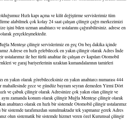
lduğumuz Hızlı kapı açma ve kilit değiştirme servislerimiz tüm
dirme alabilmek çok kolay 24 saat çalışan çilingir çağrı merkezimizi
nize işini bilen uzman anahtarcı ve ustalarını çağırabilirsiniz. adrese en
 olarak gerçekleşmektedir.
ğla Menteşe çilingir servislerimiz en geç On beş dakika içinde
ız Adrese en hızlı gelebilecek en yakın çilingir olarak Adres İnde
stalarımız ile her türlü anahtar ile çalışan ev kapıları Otomobil
enkleri ve garaj bariyerlerinin uzaktan kumandalarının tamirleri
ı en yakın olarak görebileceksiniz en yakın anahtarcı numarası 444
n her mahallesinde gece ve gündüz bayram seyran demeden Yirmi Dört
hızlı ve çabuk çilingir olarak Adresinize çok yakın olan çilingir ve
mız aynı zamanda konum olarak çilingir Muğla Menteşe çilingir olarak
ın anahtarcı olarak en hızlı bir sistemde Otomobil çilingir ustalarımız
zlı bir sistemde tarafımızdan sunulmaktadır tek yapmanız gerek Adres
nız olun sistematik bir sistemde hizmet veren özel Kurumsal çilingir