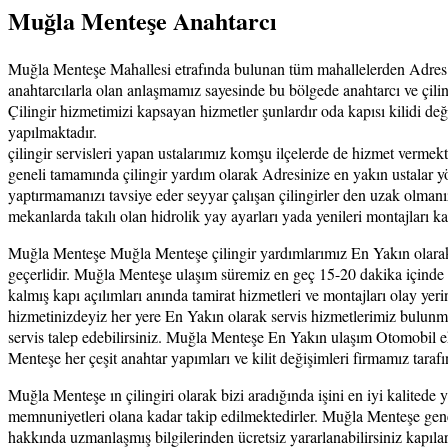
Muğla Menteşe Anahtarcı
Muğla Menteşe Mahallesi etrafında bulunan tüm mahallelerden Adres ulaş
anahtarcılarla olan anlaşmamız sayesinde bu bölgede anahtarcı ve çiling
Çilingir hizmetimizi kapsayan hizmetler şunlardır oda kapısı kilidi değ
yapılmaktadır.
çilingir servisleri yapan ustalarımız komşu ilçelerde de hizmet verme
geneli tamamında çilingir yardım olarak Adresinize en yakın ustalar yö
yaptırmamanızı tavsiye eder seyyar çalışan çilingirler den uzak olman
mekanlarda takılı olan hidrolik yay ayarları yada yenileri montajları k
Muğla Menteşe Muğla Menteşe çilingir yardımlarımız En Yakın olarak
geçerlidir. Muğla Menteşe ulaşım süremiz en geç 15-20 dakika içinde g
kalmış kapı açılımları anında tamirat hizmetleri ve montajları olay y
hizmetinizdeyiz her yere En Yakın olarak servis hizmetlerimiz bulunma
servis talep edebilirsiniz. Muğla Menteşe En Yakın ulaşım Otomobil e
Menteşe her çeşit anahtar yapımları ve kilit değişimleri firmamız tarafı
Muğla Menteşe ın çilingiri olarak bizi aradığında işini en iyi kalitede 
memnuniyetleri olana kadar takip edilmektedirler. Muğla Menteşe geneli
hakkında uzmanlaşmış bilgilerinden ücretsiz yararlanabilirsiniz kapılar