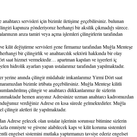
ahtarcı servisleri için bizimle iletişime geçebilirsiniz. bulunan
ilingiri kapınıza gönderiyoruz herhangi bir aksilik çıkmadığı sürece.
arınızın arıza tamiri veya açma işlemleri çilingirlerin tarafından
ve kilit değiştirme servisleri gene firmamız tarafından Muğla Menteşe
erhangi bir çilingirlik ve anahtarcılık sektörü hakkında bir olay
rt saat hizmet vermektedir… apartman kapıları ve işyerleri iç
elen hidrolik ayarları yapan ustalarımız tarafından yapılmaktadır.
 yerine anında çilingir müdahale imkanlarımız Yirmi Dört saat
ramızdan bizimle irtibata geçebilirsiniz. Muğla Menteşe kilitli
mlandırılmış çilingir ve anahtarcı dükkanlarımız ile sizlerin
e bulunmaktadır hemen arayınız Adresinize uzman anahtarcı kadromuzdan
lunduğunuz verdiğiniz Adrese en kısa sürede gelmektedirler. Muğla
çilingir aletleri ile yapılmaktadır.
ndan Adrese gelecek olan ustalar işlerinin sorunsuz bitimine sizlerin
azla emniyete ve güvene alabilecek kapı ve kilit koruma sistemleri
entli engelset sistemini mutlaka yaptırmanızı tavsiye ederiz engelset