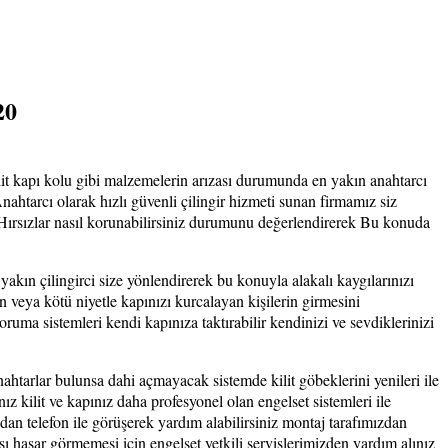
20
it kapı kolu gibi malzemelerin arızası durumunda en yakın anahtarcı
arcı olarak hızlı güvenli çilingir hizmeti sunan firmamız siz
de Hırsızlar nasıl korunabilirsiniz durumunu değerlendirerek Bu konuda
 yakın çilingirci size yönlendirerek bu konuyla alakalı kaygılarınızı
veya kötü niyetle kapınızı kurcalayan kişilerin girmesini
uma sistemleri kendi kapınıza taktırabilir kendinizi ve sevdiklerinizi
anahtarlar bulunsa dahi açmayacak sistemde kilit göbeklerini yenileri ile
nız kilit ve kapınız daha profesyonel olan engelset sistemleri ile
zdan telefon ile görüşerek yardım alabilirsiniz montaj tarafımızdan
sı hasar görmemesi için engelset yetkili servislerimizden yardım alınız