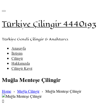
+90 533 957 61 58
iletisim@turkiyecilingir.com
Türkiye Çilingir 4440193
Türkiye Geneli Çilingir & Anahtarcı
Anasayfa
İletişim
Çilingir
Hakkımızda
Çilingir Kayıt
Muğla Menteşe Çilingir
Home
›
Muğla Çilingir
›
Muğla Menteşe Çilingir