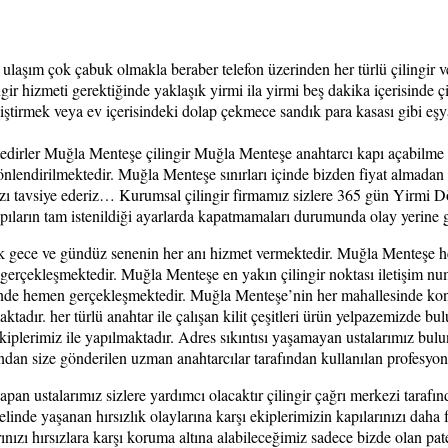
ım çok çabuk olmakla beraber telefon üzerinden her türlü çilingir ve an
ir hizmeti gerektiğinde yaklaşık yirmi ila yirmi beş dakika içerisinde ç
iştirmek veya ev içerisindeki dolap çekmece sandık para kasası gibi eşyal
ktedirler Muğla Menteşe çilingir Muğla Menteşe anahtarcı kapı açabilme 
nlendirilmektedir. Muğla Menteşe sınırları içinde bizden fiyat almadan h
ızı tavsiye ederiz… Kurumsal çilingir firmamız sizlere 365 gün Yirmi Dö
apıların tam istenildiği ayarlarda kapatmamaları durumunda olay yerine g
 gece ve gündüz senenin her anı hizmet vermektedir. Muğla Menteşe her
erçekleşmektedir. Muğla Menteşe en yakın çilingir noktası iletişim numa
erinde hemen gerçekleşmektedir. Muğla Menteşe’nin her mahallesinde konu
ktadır. her türlü anahtar ile çalışan kilit çeşitleri ürün yelpazemizd
kiplerimiz ile yapılmaktadır. Adres sıkıntısı yaşamayan ustalarımız bu
ndan size gönderilen uzman anahtarcılar tarafından kullanılan profesyonel 
yapan ustalarımız sizlere yardımcı olacaktır çilingir çağrı merkezi tarafı
nde yaşanan hırsızlık olaylarına karşı ekiplerimizin kapılarınızı daha f
ınızı hırsızlara karşı koruma altına alabileceğimiz sadece bizde olan pat