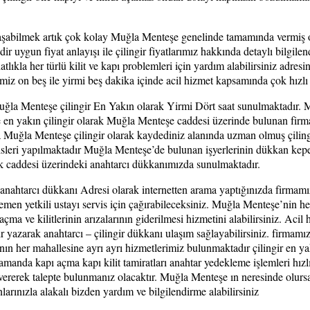
ulaşabilmek artık çok kolay Muğla Menteşe genelinde tamamında vermiş o
ygun fiyat anlayışı ile çilingir fiyatlarımız hakkında detaylı bilgilen
atlıkla her türlü kilit ve kapı problemleri için yardım alabilirsiniz adresi
miz on beş ile yirmi beş dakika içinde acil hizmet kapsamında çok hızlı
la Menteşe çilingir En Yakın olarak Yirmi Dört saat sunulmaktadır. Mu
n yakın çilingir olarak Muğla Menteşe caddesi üzerinde bulunan firmam
uğla Menteşe çilingir olarak kaydediniz alanında uzman olmuş çilingir u
servisleri yapılmaktadır Muğla Menteşe’de bulunan işyerlerinin dükkan kep
k caddesi üzerindeki anahtarcı dükkanımızda sunulmaktadır.
ahtarcı dükkanı Adresi olarak internetten arama yaptığınızda firmamız
hemen yetkili ustayı servis için çağırabileceksiniz. Muğla Menteşe’ni
çma ve kilitlerinin arızalarının giderilmesi hizmetini alabilirsiniz. Acil 
ir yazarak anahtarcı – çilingir dükkanı ulaşım sağlayabilirsiniz. firma
nın her mahallesine ayrı ayrı hizmetlerimiz bulunmaktadır çilingir en yak
amanda kapı açma kapı kilit tamiratları anahtar yedekleme işlemleri hı
vererek talepte bulunmanız olacaktır. Muğla Menteşe ın neresinde olursa
nlarınızla alakalı bizden yardım ve bilgilendirme alabilirsiniz