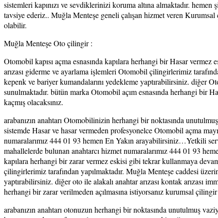
sistemleri kapınızı ve sevdiklerinizi koruma altına almaktadır. hemen şi
tavsiye ederiz.. Muğla Menteşe geneli çalışan hizmet veren Kurumsal
olabilir.
Muğla Menteşe Oto çilingir :
Otomobil kapısı açma esnasında kapılara herhangi bir Hasar vermez esk
arızası giderme ve ayarlama işlemleri Otomobil çilingirlerimiz taraf
kepenk ve bariyer kumandalarını yedekleme yaptırabilirsiniz. diğer Otomo
sunulmaktadır. bütün marka Otomobil açım esnasında herhangi bir Hasar
kaçmış olacaksınız.
arabanızın anahtarı Otomobilinizin herhangi bir noktasında unutulmuş
sistemde Hasar ve hasar vermeden profesyonelce Otomobil açma maymu
numaralarımız 444 01 93 hemen En Yakın arayabilirsiniz…Yetkili servis
mahallelerde bulunan anahtarcı hizmet numaralarımız 444 01 93 hemen a
kapılara herhangi bir zarar vermez eskisi gibi tekrar kullanmaya devam 
çilingirlerimiz tarafından yapılmaktadır. Muğla Menteşe caddesi üzer
yaptırabilirsiniz. diğer oto ile alakalı anahtar arızası kontak arızası i
herhangi bir zarar verilmeden açılmasına istiyorsanız kurumsal çilingir
arabanızın anahtarı otonuzun herhangi bir noktasında unutulmuş vaziy