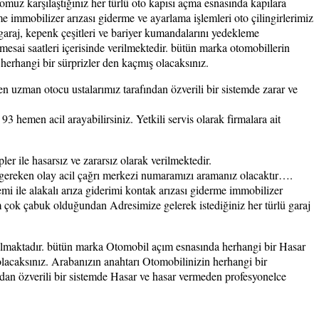
z karşılaştığınız her türlü oto kapısı açma esnasında kapılara
me immobilizer arızası giderme ve ayarlama işlemleri oto çilingirlerimiz
araj, kepenk çeşitleri ve bariyer kumandalarını yedekleme
e mesai saatleri içerisinde verilmektedir. bütün marka otomobillerin
 herhangi bir sürprizler den kaçmış olacaksınız.
 uzman otocu ustalarımız tarafından özverili bir sistemde zarar ve
hemen acil arayabilirsiniz. Yetkili servis olarak firmalara ait
r ile hasarsız ve zararsız olarak verilmektedir.
gereken olay acil çağrı merkezi numaramızı aramanız olacaktır….
mi ile alakalı arıza giderimi kontak arızası giderme immobilizer
m çok çabuk olduğundan Adresimize gelerek istediğiniz her türlü garaj
 sunulmaktadır. bütün marka Otomobil açım esnasında herhangi bir Hasar
olacaksınız. Arabanızın anahtarı Otomobilinizin herhangi bir
dan özverili bir sistemde Hasar ve hasar vermeden profesyonelce