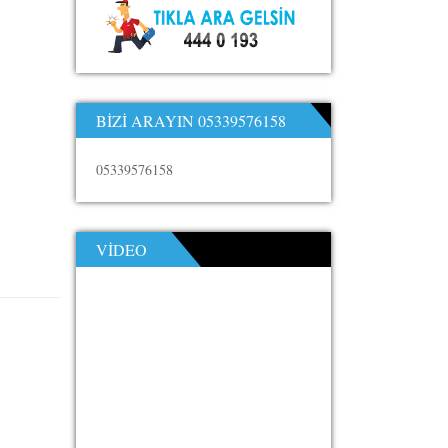
BIZI ARAYIN 05339576158
05339576158
VIDEO