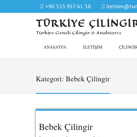
+90 533 957 61 58
iletisim@turk
TÜRKIYE ÇILINGI
Türkiye Geneli Çilingir & Anahtarcı
ANASAYFA
İLETIŞIM
ÇILINGI
Kategori:
Bebek Çilingir
Bebek Çilingir