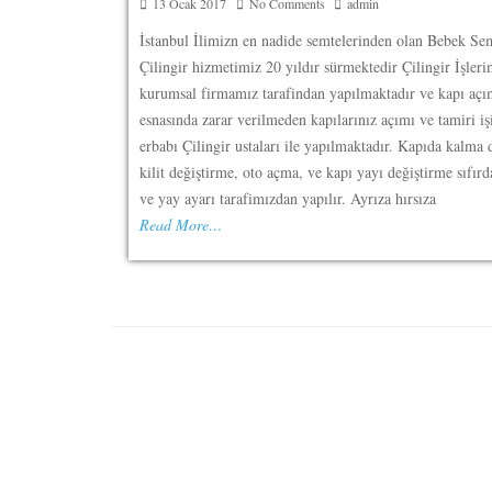
13 Ocak 2017
No Comments
admin
İstanbul İlimizn en nadide semtelerinden olan Bebek Se
Çilingir hizmetimiz 20 yıldır sürmektedir Çilingir İşleri
kurumsal firmamız tarafindan yapılmaktadır ve kapı aç
esnasında zarar verilmeden kapılarınız açımı ve tamiri iş
erbabı Çilingir ustaları ile yapılmaktadır. Kapıda kalma 
kilit değiştirme, oto açma, ve kapı yayı değiştirme sıfır
ve yay ayarı tarafimızdan yapılır. Ayrıza hırsıza
Read More…