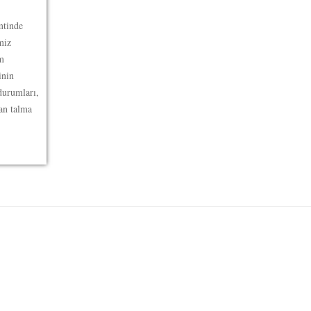
mtinde
miz
ım
inin
durumları,
dan talma