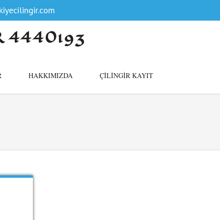
iyecilingir.com
R 4440193
R
HAKKIMIZDA
ÇILINGIR KAYIT