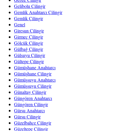
Gelibolu Çilingir
Gemlik Anahtarcı Çilingir
Gemlik Çilingir
Genel
Giresun Çilingir
Girmeç Çilingir
Gölcük Çilingir
Gülbağ Çilingir
Gülsuyu Çilingir
Gültepe Çilingir
Gümüşhane Anahtarcı
Gümüşhane Çilingir
Gümüşsuyu Anahtarcı
Gümüşsuyu Çilingir
Günaltay Çilingir
Güngören Anahtarcı
Güngören Çilingir
Gürsu Anahtarcı
Gürsu Çilingir
Güzelbahçe Çilingir
Güzeltepe Çilingir