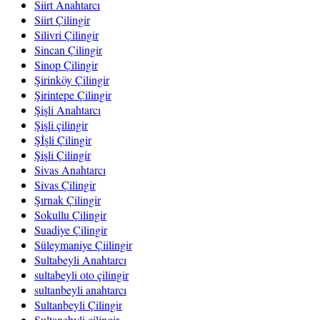
Siirt Anahtarcı
Siirt Çilingir
Silivri Çilingir
Sincan Çilingir
Sinop Çilingir
Şirinköy Çilingir
Şirintepe Çilingir
Şişli Anahtarcı
Şişli çilingir
Şİşli Çilingir
Şişli Çilingir
Sivas Anahtarcı
Sivas Çilingir
Şırnak Çilingir
Sokullu Çilingir
Suadiye Çilingir
Süleymaniye Çiilingir
Sultabeyli Anahtarcı
sultabeyli oto çilingir
sultanbeyli anahtarcı
Sultanbeyli Çilingir
Sultanebyli çilingir