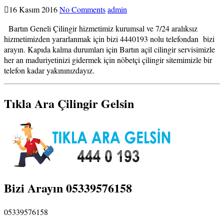
16 Kasım 2016
No Comments
admin
Bartın Geneli Çilingir hizmetimiz kurumsal ve 7/24 aralıksız
hizmetimizden yararlanmak için bizi 4440193 nolu telefondan bizi
arayın. Kapıda kalma durumları için Bartın açil cilingir servisimizle
her an maduriyetinizi gidermek için nöbetçi çilingir sitemimizle bir
telefon kadar yakınınızdayız.
Tıkla Ara Çilingir Gelsin
Bizi Arayın 05339576158
05339576158