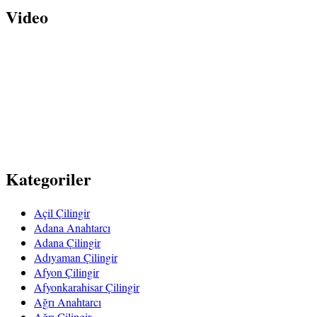
Video
Kategoriler
Açil Çilingir
Adana Anahtarcı
Adana Çilingir
Adıyaman Çilingir
Afyon Çilingir
Afyonkarahisar Çilingir
Ağrı Anahtarcı
Ağrı Çilingir