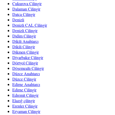
Çukurova Çilingir
Dalaman Çilingir
Datça Çilingir
Denizli
Denizli ÇAL Çilingir
Denizli Çilingir
Didim Çilingir
Dikili Anahtarcı
Dikili Çilingir
Dikmen Çilingir
Diyarbakır Çilingir
Dörtyol Çilingir
Döşemealtı Çilingir
Düzce Anahtarcı
Düzce Çilingir
Edirne Anahtarcı
Edirne Çilingir
Edremit Çilingir
Elazığ çilingir
Erenler Çilingir
Eryaman Çilingir