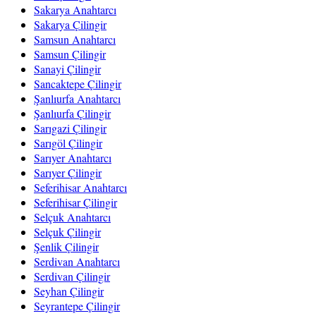
Sakarya Anahtarcı
Sakarya Çilingir
Samsun Anahtarcı
Samsun Çilingir
Sanayi Çilingir
Sancaktepe Çilingir
Şanlıurfa Anahtarcı
Şanlıurfa Çilingir
Sarıgazi Çilingir
Sarıgöl Çilingir
Sarıyer Anahtarcı
Sarıyer Çilingir
Seferihisar Anahtarcı
Seferihisar Çilingir
Selçuk Anahtarcı
Selçuk Çilingir
Şenlik Çilingir
Serdivan Anahtarcı
Serdivan Çilingir
Seyhan Çilingir
Seyrantepe Çilingir