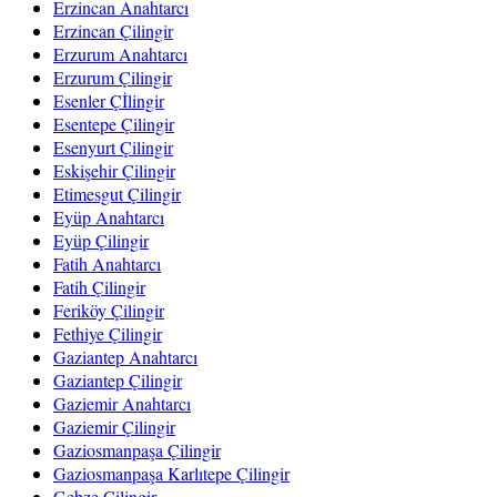
Erzincan Anahtarcı
Erzincan Çilingir
Erzurum Anahtarcı
Erzurum Çilingir
Esenler Çİlingir
Esentepe Çilingir
Esenyurt Çilingir
Eskişehir Çilingir
Etimesgut Çilingir
Eyüp Anahtarcı
Eyüp Çilingir
Fatih Anahtarcı
Fatih Çilingir
Feriköy Çilingir
Fethiye Çilingir
Gaziantep Anahtarcı
Gaziantep Çilingir
Gaziemir Anahtarcı
Gaziemir Çilingir
Gaziosmanpaşa Çilingir
Gaziosmanpaşa Karlıtepe Çilingir
Gebze Çilingir