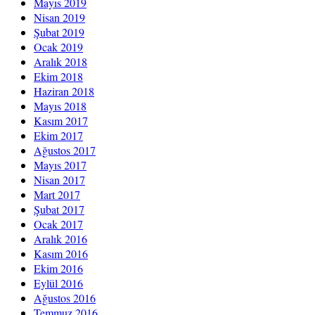
Mayıs 2019
Nisan 2019
Şubat 2019
Ocak 2019
Aralık 2018
Ekim 2018
Haziran 2018
Mayıs 2018
Kasım 2017
Ekim 2017
Ağustos 2017
Mayıs 2017
Nisan 2017
Mart 2017
Şubat 2017
Ocak 2017
Aralık 2016
Kasım 2016
Ekim 2016
Eylül 2016
Ağustos 2016
Temmuz 2016