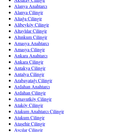
Alanya Anahtarcı
Alanya Çilingir
Aliağa Çilingir
Alibeyköy Çilingir
Altaylılar Çilingir
Altınkum Çilingir
Amasya Anahtarcı
Amasya Çilingir
Ankara Anahtarcı
Ankara Çilingir
Antakya Çilingir
Antalya Çilingir
Arabayatağı Çilingir
Ardahan Anahtarcı
Ardahan Çilingir
Arnavutköy Çilingir
Ataköy Çilingir
Atakum Anahtarcı Çilingir
Atakum Çilingir
Ataşehir Çilingir
Avcılar Çilingir