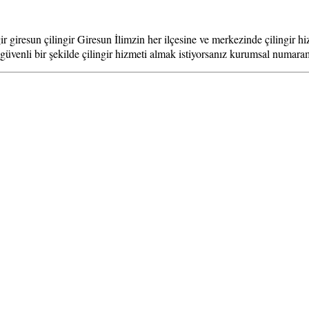
ir giresun çilingir Giresun İlimzin her ilçesine ve merkezinde çilingir h
 güvenli bir şekilde çilingir hizmeti almak istiyorsanız kurumsal numaram