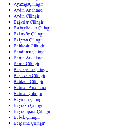
AyazağaÇilingir
Aydın Anahtarcı
Aydın Çilingir
Bağcılar Çilingir
BAhçelievler Çilingir
Bakırköy Çilingir
Balçova Çilingir
Balıkesir Çilingir
Bandırma Çilingir
Bartın Anahtarcı
Bartın Çilingir
Başakşehir Çilingir
Başiskele Çilingir
Batıkent Çilingir
Batman Anahtarcı
Batman Çilingir
Bayındır Çilingir
Bayraklı Çilingir
Bayrampaşa Çilingir
Bebek Çilingir
Bergama Çilingir