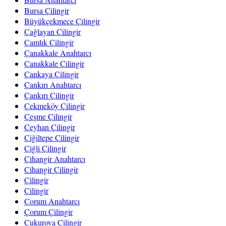
Bursa Çilingir
Büyükçekmece Çilingir
Çağlayan Çilingir
Çamlık Çilingir
Çanakkale Anahtarcı
Çanakkale Çilingir
Çankaya Çilingir
Çankırı Anahtarcı
Çankırı Çilingir
Çekmeköy Çilingir
Çeşme Çilingir
Ceyhan Çilingir
Çiğiltepe Çilingir
Çiğli Çilingir
Çihangir Anahtarcı
Cihangir Çilingir
Çilingir
Çilingir
Çorum Anahtarcı
Çorum Çilingir
Çukurova Çilingir