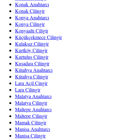
Konak Anahtarcı
Konak Çilingir
Konya Anahtarcı
Konya Çilingir
Konyaaltı Çiligir
Küçükçekmece Çilingir
Kulaksız Çilingir
Kurtköy Çilingir
Kurtuluş Çilingir
Kuşadası Çilingir
Kütahya Anahtarcı
Kütahya Çilingir
Lara Açil Çingir
Lara Çilingir
Malatya Anahtarcı
Malatya Çilingir
Maltepe Anahtarcı
Maltepe Çilingir
Mamak Çilingir
Manisa Anahtarcı
Manisa Çilingir