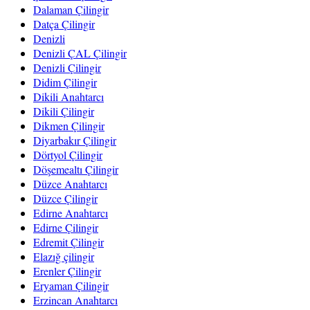
Dalaman Çilingir
Datça Çilingir
Denizli
Denizli ÇAL Çilingir
Denizli Çilingir
Didim Çilingir
Dikili Anahtarcı
Dikili Çilingir
Dikmen Çilingir
Diyarbakır Çilingir
Dörtyol Çilingir
Döşemealtı Çilingir
Düzce Anahtarcı
Düzce Çilingir
Edirne Anahtarcı
Edirne Çilingir
Edremit Çilingir
Elazığ çilingir
Erenler Çilingir
Eryaman Çilingir
Erzincan Anahtarcı