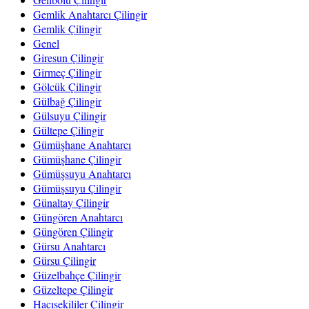
Gemlik Anahtarcı Çilingir
Gemlik Çilingir
Genel
Giresun Çilingir
Girmeç Çilingir
Gölcük Çilingir
Gülbağ Çilingir
Gülsuyu Çilingir
Gültepe Çilingir
Gümüşhane Anahtarcı
Gümüşhane Çilingir
Gümüşsuyu Anahtarcı
Gümüşsuyu Çilingir
Günaltay Çilingir
Güngören Anahtarcı
Güngören Çilingir
Gürsu Anahtarcı
Gürsu Çilingir
Güzelbahçe Çilingir
Güzeltepe Çilingir
Hacısekililer Çilingir