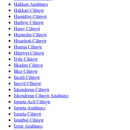
Hakkari Anahtarcı
Hakkari Çilingir
Hamidiye Çilingir
Harbiye Çilingir
Hatay Çilingir
Haznedar Çilingir
Hisarüstü Çilingir
Hurma Çilingir
Hürriyet Çilingir
Iğdır Çilingir
İlkadım Çilingir
İlker Çilingir
İncirli Çilingir
İnegöl Çİlingir
İskenderun Çilingir
İskenderun Çilingir Anahtarcı
Isparta Acil Çilingir
Isparta Anahtarcı
Isparta Çilingir
İstanbul Çilingir
İzmir Anahtarcı