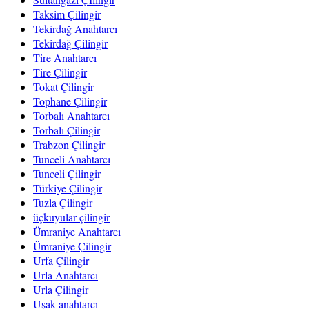
Taksim Çilingir
Tekirdağ Anahtarcı
Tekirdağ Çilingir
Tire Anahtarcı
Tire Çilingir
Tokat Çilingir
Tophane Çilingir
Torbalı Anahtarcı
Torbalı Çilingir
Trabzon Çilingir
Tunceli Anahtarcı
Tunceli Çilingir
Türkiye Çilingir
Tuzla Çilingir
üçkuyular çilingir
Ümraniye Anahtarcı
Ümraniye Çilingir
Urfa Çilingir
Urla Anahtarcı
Urla Çilingir
Uşak anahtarcı