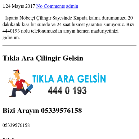
24 Mayıs 2017
No Comments
admin
Isparta Nöbetçi Çilingir Sayesinde Kapıda kalma durumunuzu 20
dakikalık kısa bir sürede ve 24 saat hizmet garantisi sunuyoruz. Bizi
4440193 nolu telefonumuzdan arayın hemen maduriyetinizi
gidrelim.
Tıkla Ara Çilingir Gelsin
Bizi Arayın 05339576158
05339576158