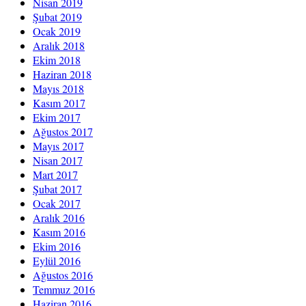
Nisan 2019
Şubat 2019
Ocak 2019
Aralık 2018
Ekim 2018
Haziran 2018
Mayıs 2018
Kasım 2017
Ekim 2017
Ağustos 2017
Mayıs 2017
Nisan 2017
Mart 2017
Şubat 2017
Ocak 2017
Aralık 2016
Kasım 2016
Ekim 2016
Eylül 2016
Ağustos 2016
Temmuz 2016
Haziran 2016