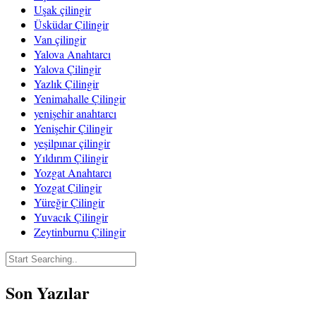
Uşak çilingir
Üsküdar Çilingir
Van çilingir
Yalova Anahtarcı
Yalova Çilingir
Yazlık Çilingir
Yenimahalle Çilingir
yenişehir anahtarcı
Yenişehir Çilingir
yeşilpınar çilingir
Yıldırım Çilingir
Yozgat Anahtarcı
Yozgat Çilingir
Yüreğir Çilingir
Yuvacık Çilingir
Zeytinburnu Çilingir
Son Yazılar