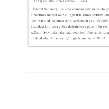
13 Ağustos 2016
No Comments
admin
İStabul Sultanbeyli de 7/24 kesintisiz çilingir ve oto çi
hizmetimiz mevcut olup çilingir ustalarımız sertifikalıdı
açım esnasında kapınıza zarar verilemden ya direk açılır
üstündeki kilit veya göbek değiştirilerek güvenli bir şek
sağlanır. Servis elamalarımız motorizeli olup servis süre
25 dakikadır. Sultanbeyli Çilingir Numarası: 4440193