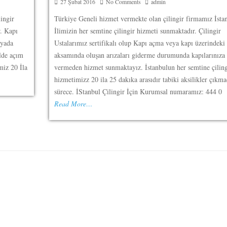
27 Şubat 2016
No Comments
admin
lingir
Türkiye Geneli hizmet vermekte olan çilingir firmamız İsta
r. Kapı
İlimizin her semtine çilingir hizmeti sunmaktadır. Çilingir
 yada
Ustalarımız sertifikalı olup Kapı açma veya kapı üzerindeki 
ilde açım
aksamında oluşan arızaları giderme durumunda kapılarınıza 
miz 20 İla
vermeden hizmet sunmaktayız. İstanbulun her semtine çiling
hizmetimizz 20 ila 25 dakıka arasıdır tabiki aksilikler çıkma
sürece. İStanbul Çilingir İçin Kurumsal numaramız: 444 0
Read More…