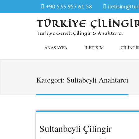
+90 533 957 61 58
iletisim@turk
TÜRKIYE ÇILINGI
Türkiye Geneli Çilingir & Anahtarcı
ANASAYFA
İLETIŞIM
ÇILINGI
Kategori:
Sultabeyli Anahtarcı
Sultanbeyli Çilingir