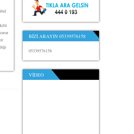
nbul
kilit
zarar
BIZI ARAYIN 05339576158
ir
dığı
05339576158
VIDEO