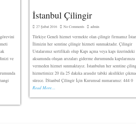
İstanbul Çilingir
27 Şubat 2016
No Comments
admin
 görevini
Türkiye Geneli hizmet vermekte olan çilingir firmamız İsta
zmeti
İlimizin her semtine çilingir hizmeti sunmaktadır. Çilingir
mak
Ustalarımız sertifikalı olup Kapı açma veya kapı üzerindeki 
inizi ve
aksamında oluşan arızaları giderme durumunda kapılarınıza 
vermeden hizmet sunmaktayız. İstanbulun her semtine çiling
durumunda
hizmetimizz 20 ila 25 dakıka arasıdır tabiki aksilikler çıkma
hangi
sürece. İStanbul Çilingir İçin Kurumsal numaramız: 444 0
Read More…