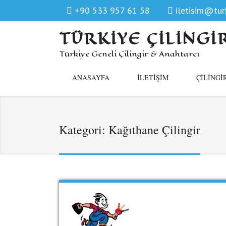
+90 533 957 61 58
iletisim@turk
TÜRKIYE ÇILINGI
Türkiye Geneli Çilingir & Anahtarcı
ANASAYFA
İLETIŞIM
ÇILINGI
Kategori:
Kağıthane Çilingir