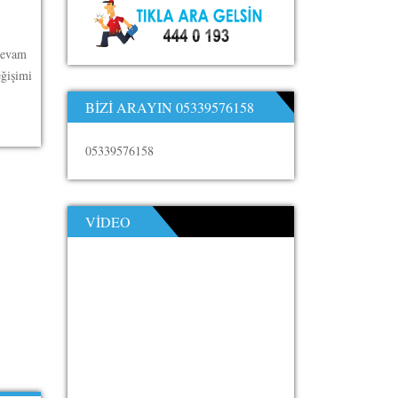
 devam
eğişimi
BIZI ARAYIN 05339576158
05339576158
VIDEO