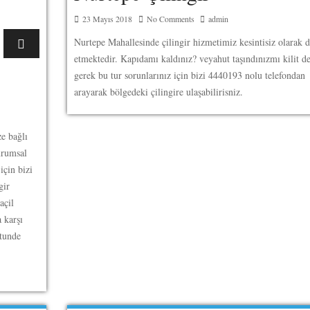
23 Mayıs 2018
No Comments
admin
Nurtepe Mahallesinde çilingir hizmetimiz kesintisiz olarak
etmektedir. Kapıdamı kaldınız? veyahut taşındınızmı kilit d
gerek bu tur sorunlarınız için bizi 4440193 nolu telefondan
arayarak bölgedeki çilingire ulaşabilirisniz.
ze bağlı
urumsal
için bizi
gir
açil
a karşı
stunde