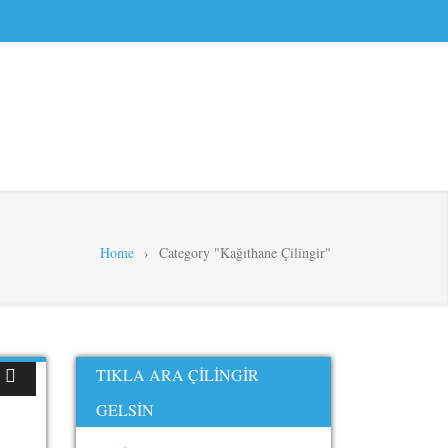
Home
›
Category "Kağıthane Çilingir"
TIKLA ARA ÇILINGIR
GELSIN