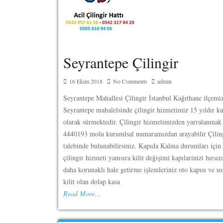
Seyrantepe Çilingir
16 Ekim 2018
No Comments
admin
Seyrantepe Mahallesi Çilingir İstanbul Kağıthane ilçemi
Seyrantepe mahalelsinde çilingir hizmetimiz 15 yıldır k
olarak sürmektedir. Çilingir hizmetimizden yarralanmak 
4440193 molu kurumlsal numaramızdan arayabilir Çilin
talebinde bulunabilirsiniz. Kapıda Kalma durumları için 
çilingir hizmeti yanısıra kilit değişimi kapılarinizi hırsız
daha korunaklı hale getirme işlemleriniz oto kapısı ve u
kilit olan dolap kasa
Read More…