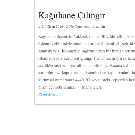
Kağıthane Çilingir
24 Nisan 2016
No Comments
admin
Kağıthane ilçemizin Yaklaşık olarak 30 yıldır çilingirlik
üslenmiş ekibimizle şimdide kurumsal olarak çilingir hi
sunmaktayız. Kapınızı çilingirim diyen bir hırsıza açtır
istemiyorsanız kurumsal çilingir firmamızı arayarak kend
sevdiklerinizi emniyet altına alabilirsiniz. Kapıda kalma
surumlarınız, kapı koruma sistemleri ve kapı arızaları 
kurumsal numaramız 4440193 veya üsteki ceplerden her
birini cevirebilirsiniz. Mahalleleri:
Read More…