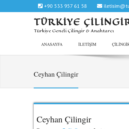
+90 533 957 61 58
iletisim@tu
TÜRKIYE ÇILINGI
Türkiye Geneli Çilingir & Anahtarcı
ANASAYFA
İLETIŞIM
ÇILINGI
Ceyhan Çilingir
Ceyhan Çilingir