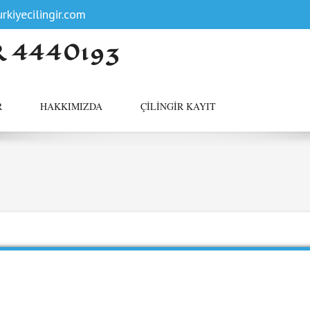
rkiyecilingir.com
R 4440193
R
HAKKIMIZDA
ÇILINGIR KAYIT