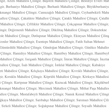
gir, Azizli Mahallesi Çilingir, Başören Mahallesi Çilingir, Belediye Evleri Mah
ingir, Burhaniye Mahallesi Çilingir, Burhanlı Mahallesi Çilingir, Büyükburhaniy
kmangıt Mahallesi Çilingir, Camuzağılı Mahallesi Çilingir, Ceyhanbekirli Maha
llesi Çilingir, Çakaldere Mahallesi Çilingir, Çataklı Mahallesi Çilingir, Çatal
Mahallesi Çilingir, Çiftlikler Mahallesi Çilingir, Çokçapınar Mahallesi Çilingir,
ngir, Değirmenli Mahallesi Çilingir, Dikilitaş Mahallesi Çilingir, Dokuztekne
de Mahallesi Çilingir, Dutlupınar Mahallesi Çilingir, Ekinyazı Mahallesi Çiling
renler Mahallesi Çilingir, Esentepe Mahallesi Çilingir, Fatih Sultan Mehmet
, Gümürdülü Mahallesi Çilingir, Gündoğan Mahallesi Çilingir, Günlüce Mahalles
i Çilingir, Hamidiye Mahallesi Çilingir, Hamitbey Mahallesi Çilingir, Hamitbey
ahallesi Çilingir, Isırganlı Mahallesi Çilingir, İmran Mahallesi Çilingir, İnceta
llesi Çilingir, İsalı Mahallesi Çilingir, İstiklal Mahallesi Çilingir, Kaltakiye
ti Mahallesi Çilingir, Kılıçkaya Mahallesi Çilingir, Kıvrıklı Mahallesi Çilingir,
gir, Koruklu Mahallesi Çilingir, Köprülü Mahallesi Çilingir, Körkuyu Mahallesi
si Çilingir, Kurtpınar Mahallesi Çilingir, Kuzucak Mahallesi Çilingir, Küçükbur
kmangıt Mahallesi Çilingir, Mercimek Mahallesi Çilingir, Mithat Paşa Mahalles
llesi Çilingir, Mustafabeyli Mahallesi Çilingir, Namık Kemal Mahallesi Çilingi
ağkaya Mahallesi Çilingir, Sarıbahçe Mahallesi Çilingir, Sarımazı Mahallesi Çili
, Sirkeli Mahallesi Çilingir, Soğukpınar Mahallesi Çilingir, Soysallı Mahallesi