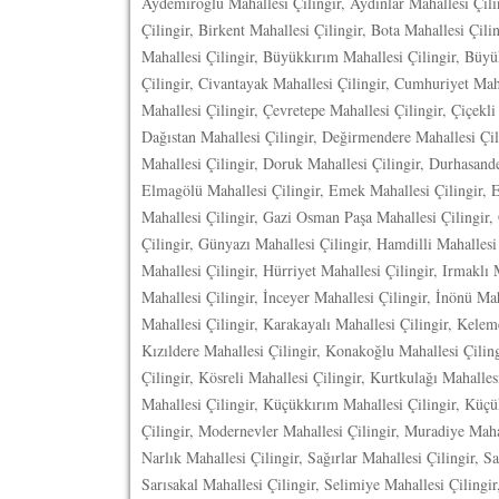
Aydemiroğlu Mahallesi Çilingir, Aydınlar Mahallesi Çilin
Çilingir, Birkent Mahallesi Çilingir, Bota Mahallesi Çil
Mahallesi Çilingir, Büyükkırım Mahallesi Çilingir, Büyü
Çilingir, Civantayak Mahallesi Çilingir, Cumhuriyet Maha
Mahallesi Çilingir, Çevretepe Mahallesi Çilingir, Çiçekli 
Dağıstan Mahallesi Çilingir, Değirmendere Mahallesi Çili
Mahallesi Çilingir, Doruk Mahallesi Çilingir, Durhasande
Elmagölü Mahallesi Çilingir, Emek Mahallesi Çilingir, E
Mahallesi Çilingir, Gazi Osman Paşa Mahallesi Çilingir
Çilingir, Günyazı Mahallesi Çilingir, Hamdilli Mahalles
Mahallesi Çilingir, Hürriyet Mahallesi Çilingir, Irmaklı M
Mahallesi Çilingir, İnceyer Mahallesi Çilingir, İnönü Maha
Mahallesi Çilingir, Karakayalı Mahallesi Çilingir, Keleme
Kızıldere Mahallesi Çilingir, Konakoğlu Mahallesi Çilin
Çilingir, Kösreli Mahallesi Çilingir, Kurtkulağı Mahalle
Mahallesi Çilingir, Küçükkırım Mahallesi Çilingir, Küçü
Çilingir, Modernevler Mahallesi Çilingir, Muradiye Maha
Narlık Mahallesi Çilingir, Sağırlar Mahallesi Çilingir, S
Sarısakal Mahallesi Çilingir, Selimiye Mahallesi Çilingir