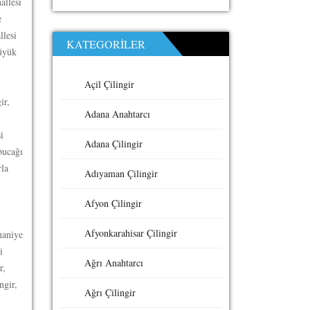
allesi
e
llesi
KATEGORILER
hüyük
Açil Çilingir
ir,
Adana Anahtarcı
i
Adana Çilingir
bucağı
rla
Adıyaman Çilingir
Afyon Çilingir
Afyonkarahisar Çilingir
haniye
i
Ağrı Anahtarcı
r,
ngir,
Ağrı Çilingir