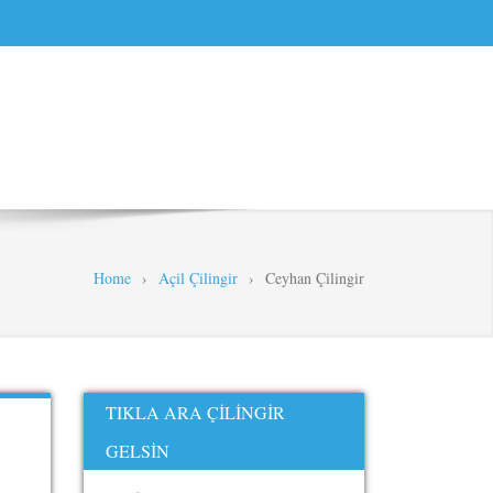
Home
›
Açil Çilingir
›
Ceyhan Çilingir
TIKLA ARA ÇILINGIR
GELSIN