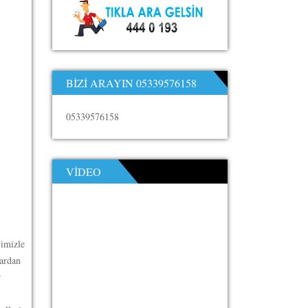
BIZI ARAYIN 05339576158
05339576158
VIDEO
yimizle
lardan
r