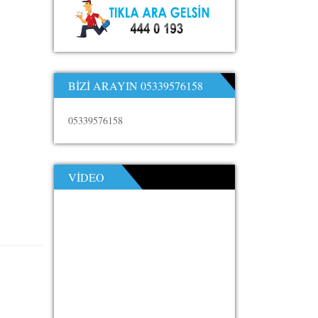
BIZI ARAYIN 05339576158
05339576158
VIDEO