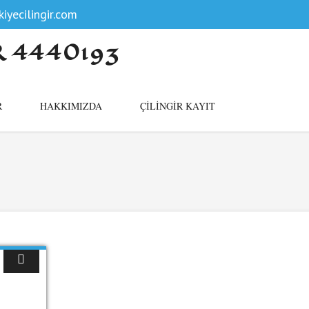
iyecilingir.com
R 4440193
R
HAKKIMIZDA
ÇILINGIR KAYIT