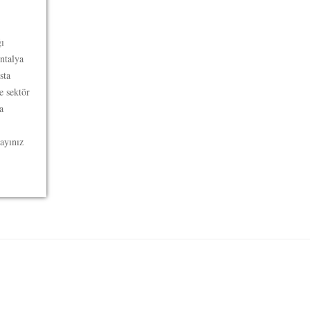
ı
ntalya
sta
e sektör
a
rayınız