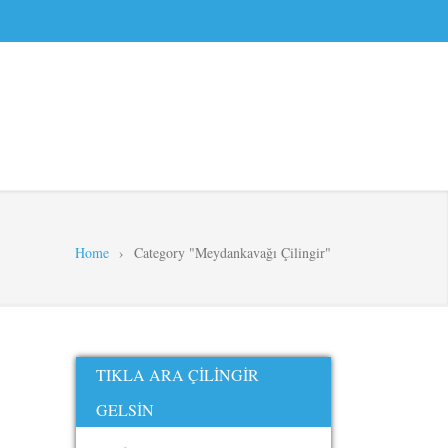
Home
›
Category "Meydankavağı Çilingir"
TIKLA ARA ÇILINGIR
GELSIN