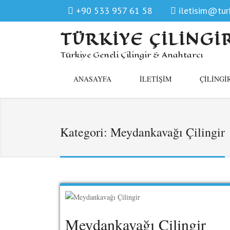
+90 533 957 61 58
iletisim@turk
TÜRKIYE ÇILINGI
Türkiye Geneli Çilingir & Anahtarcı
ANASAYFA
İLETIŞIM
ÇILINGI
Kategori:
Meydankavağı Çilingir
Meydankavağı Çilingir