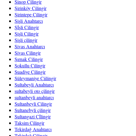
Sinop Çilingir
Şirinköy Çilingir
Şirintepe Çilingir
Şişli Anahtarcı
Şİşli Çilingir
Şişli Çilingir
Şişli çilingir
Sivas Anahtarcı
Sivas Çilingir
Şırnak Çilingir
Sokullu Çilingir
Suadiye Çilingir
Süleymaniye Çiilingir
Sultabeyli Anahtarcı
sultabeyli oto çilingir
sultanbeyli anahtarcı
Sultanbeyli Çilingir
Sultanebyli çilingir
Sultangazi Çİlingir
Taksim Çilingir
Tekirdağ Anahtarcı
Tekirdağ Çilingir