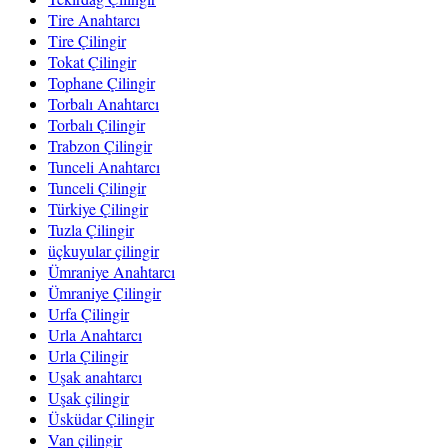
Tire Anahtarcı
Tire Çilingir
Tokat Çilingir
Tophane Çilingir
Torbalı Anahtarcı
Torbalı Çilingir
Trabzon Çilingir
Tunceli Anahtarcı
Tunceli Çilingir
Türkiye Çilingir
Tuzla Çilingir
üçkuyular çilingir
Ümraniye Anahtarcı
Ümraniye Çilingir
Urfa Çilingir
Urla Anahtarcı
Urla Çilingir
Uşak anahtarcı
Uşak çilingir
Üsküdar Çilingir
Van çilingir