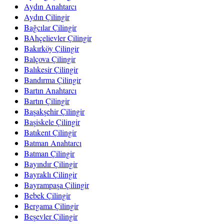
Aydın Anahtarcı
Aydın Çilingir
Bağcılar Çilingir
BAhçelievler Çilingir
Bakırköy Çilingir
Balçova Çilingir
Balıkesir Çilingir
Bandırma Çilingir
Bartın Anahtarcı
Bartın Çilingir
Başakşehir Çilingir
Başiskele Çilingir
Batıkent Çilingir
Batman Anahtarcı
Batman Çilingir
Bayındır Çilingir
Bayraklı Çilingir
Bayrampaşa Çilingir
Bebek Çilingir
Bergama Çilingir
Beşevler Çilingir