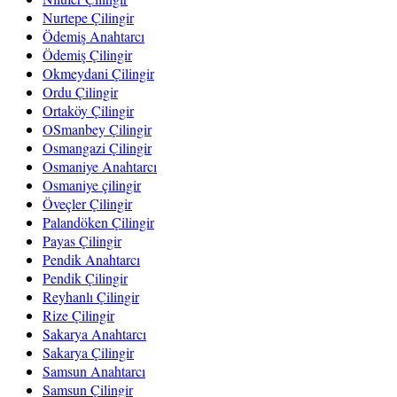
Nurtepe Çilingir
Ödemiş Anahtarcı
Ödemiş Çilingir
Okmeydani Çilingir
Ordu Çilingir
Ortaköy Çilingir
OSmanbey Çilingir
Osmangazi Çilingir
Osmaniye Anahtarcı
Osmaniye çilingir
Öveçler Çilingir
Palandöken Çilingir
Payas Çilingir
Pendik Anahtarcı
Pendik Çilingir
Reyhanlı Çilingir
Rize Çilingir
Sakarya Anahtarcı
Sakarya Çilingir
Samsun Anahtarcı
Samsun Çilingir