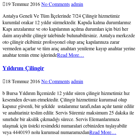
19 Temmuz 2016
No Comments
admin
Antalya Geneli Ve Tüm İlçelerinde 7/24 Çilingir hizmetimiz
kurumlal orakar 12 yıldır sürmektedir. Kapıda kalma durumlarınız
Kapı arızalarınız ve oto kapılarının açılma durumları için bizi her
daim arayabilir çilingir talebinde bulunabilirsiniz. Antalya merkezde
oto çilingir ekibimiz profosyonel olup araç kapılarınıza zarar
vermeden açarlar ve tüm araç anahtarı yenileme kayıp anahtar yerine
anahtar temin etme işlerinde
Read More…
Yıldırım Çilingir
18 Temmuz 2016
No Comments
admin
b Bursa Yıldırım İlçemizde 12 yıldır süren çilingir hizmetimiz hız
kesemden devam etmektedir. Çilingir hizmetimiz kurumsal olup
kapınız güvenli, bir şekilde ustalarımız tarafi,ndan açılır tamir edilir
ve anahtariniz teslim edilir. Servis Süremiz maksimum 25 dakıka ile
sınırlıdır bir aksilik çıkmadığı sürece. Servis Elemanlarımıza
ulaşmak için üsteki resimdeki numaralari cebinizden tuşlayabilir
veya 4440193 nolu kurumsal numaramızdan
Read More…