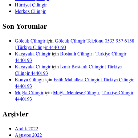
Hürriyet Çilingir
Merkez Çilingir
Son Yorumlar
Gölcük Çilingir
için
Gölcük Çilingir Telefonu 0533 957 6158
| Türkiye Çilingir 4440193
Karşıyaka Çilingir
için
Bostanlı Çilingir | Türkiye Çilingir
4440193
Karşıyaka Çilingir
için
İzmir Bostanlı Çilingir | Türkiye
Çilingir 4440193
Konya Çilingir
için
Fetih Mahallesi Çilingir | Türkiye Çilingir
4440193
Muğla Çilingir
için
Muğla Menteşe Çilingir | Türkiye Çilingir
4440193
Arşivler
Aralık 2022
Ağustos 2022