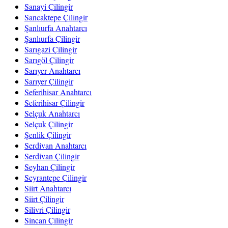
Sanayi Çilingir
Sancaktepe Çilingir
Şanlıurfa Anahtarcı
Şanlıurfa Çilingir
Sarıgazi Çilingir
Sarıgöl Çilingir
Sarıyer Anahtarcı
Sarıyer Çilingir
Seferihisar Anahtarcı
Seferihisar Çilingir
Selçuk Anahtarcı
Selçuk Çilingir
Şenlik Çilingir
Serdivan Anahtarcı
Serdivan Çilingir
Seyhan Çilingir
Seyrantepe Çilingir
Siirt Anahtarcı
Siirt Çilingir
Silivri Çilingir
Sincan Çilingir