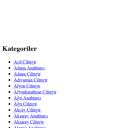
Kategoriler
Açil Çilingir
Adana Anahtarcı
Adana Çilingir
Adıyaman Çilingir
Afyon Çilingir
Afyonkarahisar Çilingir
Ağrı Anahtarcı
Ağrı Çilingir
Akçay Çilingir
Aksaray Anahtarcı
Aksaray Çilingir
Alanya Anahtarcı