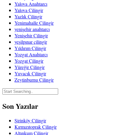
Yalova Anahtarcı
Yalova Çilingir
Yazlık Çilingir
Yenimahalle Çilingir
yenişehir anahtarcı
Yenişehir Çilingir
yeşilpınar çilingir
Yıldırım Çilingir
Yozgat Anahtarcı
Yozgat Çilingir
Yüreğir Çilingir
Yuvacık Çilingir
Zeytinburnu Çilingir
Son Yazılar
Şirinköy Çilingir
Kırmızıtoprak Çilingir
Altınkum Çilingir