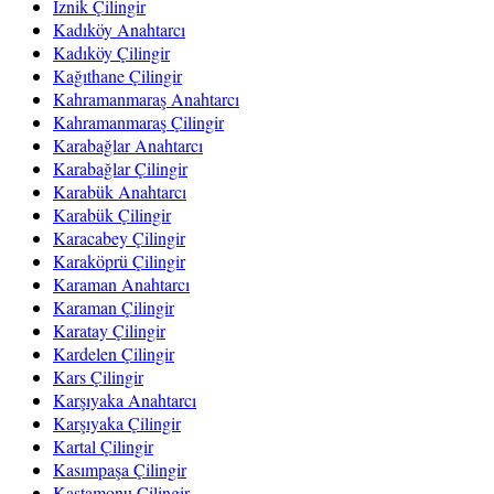
İznik Çilingir
Kadıköy Anahtarcı
Kadıköy Çilingir
Kağıthane Çilingir
Kahramanmaraş Anahtarcı
Kahramanmaraş Çilingir
Karabağlar Anahtarcı
Karabağlar Çilingir
Karabük Anahtarcı
Karabük Çilingir
Karacabey Çilingir
Karaköprü Çilingir
Karaman Anahtarcı
Karaman Çilingir
Karatay Çilingir
Kardelen Çilingir
Kars Çilingir
Karşıyaka Anahtarcı
Karşıyaka Çilingir
Kartal Çilingir
Kasımpaşa Çilingir
Kastamonu Çilingir