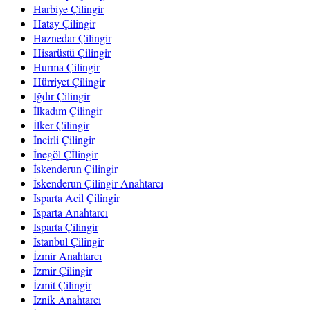
Harbiye Çilingir
Hatay Çilingir
Haznedar Çilingir
Hisarüstü Çilingir
Hurma Çilingir
Hürriyet Çilingir
Iğdır Çilingir
İlkadım Çilingir
İlker Çilingir
İncirli Çilingir
İnegöl Çİlingir
İskenderun Çilingir
İskenderun Çilingir Anahtarcı
Isparta Acil Çilingir
Isparta Anahtarcı
Isparta Çilingir
İstanbul Çilingir
İzmir Anahtarcı
İzmir Çilingir
İzmit Çilingir
İznik Anahtarcı