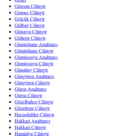
Giresun Çilingir
Girmeç Çilingir
Gölcük Çilingir
Gülbağ Çilingir
Gülsuyu Çilingir
Gültepe Çilingir
Gümüşhane Anahtarcı
Gümüşhane Çilingir
Gümüşsuyu Anahtarcı
Gümüşsuyu Çilingir
Günaltay Çilingir
Güngören Anahtarcı
Güngören Çilingir
Gürsu Anahtarcı
Gürsu Çilingir
Güzelbahçe Çilingir
Güzeltepe Çilingir
Hacısekililer Çilingir
Hakkari Anahtarcı
Hakkari Çilingir
Hamidiye Çilingir