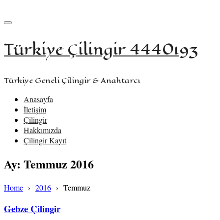
+90 533 957 61 58
iletisim@turkiyecilingir.com
Türkiye Çilingir 4440193
Türkiye Geneli Çilingir & Anahtarcı
Anasayfa
İletişim
Çilingir
Hakkımızda
Çilingir Kayıt
Ay:
Temmuz 2016
Home
›
2016
›
Temmuz
Gebze Çilingir