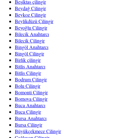
Beşiktaş çilingir
Beydağ Çilingir
Beykoz Çilingir
Beylikdüzü Çilingir
Beyoğlu Çilingir
Bilecik Anahtarcı
Bilecik Çilingir
Bingöl Anahtarcı
Bingöl Çilingir
Birlik çilingir
Bitlis Anahtarcı
Bitlis Çilingir
Bodrum Çilingir
Bolu Çilingir
Bomonti Çilingir
Bornova Çilingir
Buca Anahtarcı
Buca Çilingir
Bursa Anahtarcı
Bursa Çilingir
Büyükçekmece Çilingir
Çağlayan Çilingir