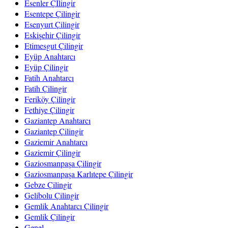
Esenler Çİlingir
Esentepe Çilingir
Esenyurt Çilingir
Eskişehir Çilingir
Etimesgut Çilingir
Eyüp Anahtarcı
Eyüp Çilingir
Fatih Anahtarcı
Fatih Çilingir
Feriköy Çilingir
Fethiye Çilingir
Gaziantep Anahtarcı
Gaziantep Çilingir
Gaziemir Anahtarcı
Gaziemir Çilingir
Gaziosmanpaşa Çilingir
Gaziosmanpaşa Karlıtepe Çilingir
Gebze Çilingir
Gelibolu Çilingir
Gemlik Anahtarcı Çilingir
Gemlik Çilingir
Genel