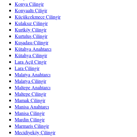
Konya Çilingir
Konyaaltı Çiligir
Küçükçekmece Çilingir
Kulaksız Çilingir
Kurtköy Çilingir
Kurtuluş Çilingir
Kuşadası Çilingir
Kütahya Anahtarcı
Kütahya Çilingir
Lara Açil Çingir
Lara Çilingir
Malatya Anahtarcı
Malatya Çilingir
Maltepe Anahtarcı
Maltepe Çilingir
Mamak Çilingir
Manisa Anahtarcı
Manisa Çilingir
Mardin Çilingir
Marmaris Çilingir
Mecidiyeköy Çilingir