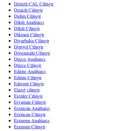
Denizli ÇAL Çilingir
Denizli Çilingir
Didim Çilingir
Dikili Anahtarcı
Dikili Çilingir
Dikmen Çilingir
Diyarbakır Çilingir
Dörtyol Çilingir
Döşemealtı Çilingir
Düzce Anahtarcı
Düzce Çilingir
Edirne Anahtarcı
Edirne Çilingir
Edremit Çilingir
Elazığ çilingir
Erenler Çilingir
Eryaman Çilingir
Erzincan Anahtarcı
Erzincan Çilingir
Erzurum Anahtarcı
Erzurum Çilingir