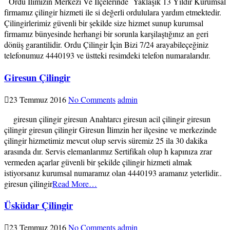
Ordu İlimizin Merkezi Ve İlçelerinde Yaklaşık 13 Yıldır Kurumsal
firmamız çilingir hizmeti ile si değerli ordululara yardım etmektedir.
Çilingirlerimiz güvenli bir şekilde size hizmet sunup kurumsal
firmamız bünyesinde herhangi bir sorunla karşilaştığınız an geri
dönüş garantilidir. Ordu Çilingir İçin Bizi 7/24 arayabileçeğiniz
telefonumuz 4440193 ve üstteki resimdeki telefon numaralarıdır.
Giresun Çilingir
23 Temmuz 2016
No Comments
admin
giresun çilingir giresun Anahtarcı giresun acil çilingir giresun
çilingir giresun çilingir Giresun İlimzin her ilçesine ve merkezinde
çilingir hizmetimiz mevcut olup servis süremiz 25 ila 30 dakika
arasında dır. Servis elemanlarımız Sertifikalı olup h kapınıza zrar
vermeden açarlar güvenli bir şekilde çilingir hizmeti almak
istiyorsanız kurumsal numaramız olan 4440193 aramanız yeterlidir..
giresun çilingir
Read More…
Üsküdar Çilingir
23 Temmuz 2016
No Comments
admin