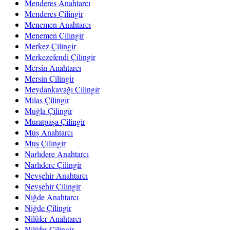
Menderes Anahtarcı
Menderes Çilingir
Menemen Anahtarcı
Menemen Çilingir
Merkez Çilingir
Merkezefendi Çilingir
Mersin Anahtarcı
Mersin Çilingir
Meydankavağı Çilingir
Milas Çilingir
Muğla Çilingir
Muratpaşa Çilingir
Muş Anahtarcı
Muş Çilingir
Narlıdere Anahtarcı
Narlıdere Çilingir
Nevşehir Anahtarcı
Nevşehir Çilingir
Niğde Anahtarcı
Niğde Çilingir
Nilüfer Anahtarcı
Nilüfer Çilingir