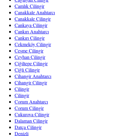
Çamlık Çilingir
Çanakkale Anahtarcı
Çanakkale Çilingir
Çankaya Çilingir
Çankırı Anahtarcı
Çankırı Çilingir
Çekmeköy Çilingir
Çeşme Çilingir
Ceyhan Çilingir
Çiğiltepe Çilingir
Çiğli Çilingir
Çihangir Anahtarcı
Cihangir Çilingir
Çilingir
Çilingir
Çorum Anahtarcı
Çorum Çilingir
Çukurova Çilingir
Dalaman Çilingir
Datça Çilingir
Denizli