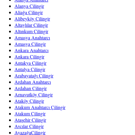
Alanya Çilingir
Aliağa Çilingir
Alibeyköy Çilingir
Altaylılar Çilingir
Altınkum Çilingir
Amasya Anahtarcı
Amasya Çilingir
Ankara Anahtarcı
Ankara Çilingir
Antakya Çilingir
Antalya Çilingir
Arabayatağı Çilingir
Ardahan Anahtarcı
Ardahan Çilingir
Arnavutköy Çilingir
Ataköy Çilingir
Atakum Anahtarcı Çilingir
Atakum Çilingir
Ataşehir Çilingir
Avcılar Çilingir
AyazağaÇilingir