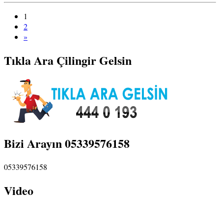
1
2
»
Tıkla Ara Çilingir Gelsin
Bizi Arayın 05339576158
05339576158
Video