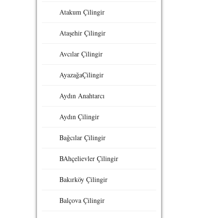
Atakum Çilingir
Ataşehir Çilingir
Avcılar Çilingir
AyazağaÇilingir
Aydın Anahtarcı
Aydın Çilingir
Bağcılar Çilingir
BAhçelievler Çilingir
Bakırköy Çilingir
Balçova Çilingir