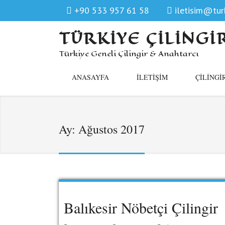
+90 533 957 61 58
iletisim@turk
TÜRKIYE ÇILINGI
Türkiye Geneli Çilingir & Anahtarcı
ANASAYFA
İLETIŞIM
ÇILINGI
Ay:
Ağustos 2017
Balıkesir Nöbetçi Çilingir