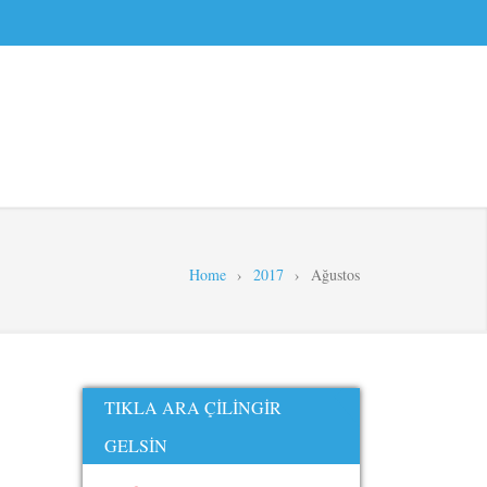
Home
›
2017
›
Ağustos
TIKLA ARA ÇILINGIR
GELSIN