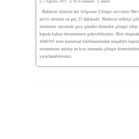
1 Ağustos 2017
No Comments
admin
Balıkesir ilimizin her bölgesine Çilingir servsimiz Mev
servis süremiz en geç 25 dakikadır. Balıkesir nöbetçi çili
sitemimiz sayesinde gece gündüz demeden çilingir talep 
kapıda kalma durumunuzu giderebilirsiniz. Bize ulaşmak
4440193 nolu kurumsal telefonumuzdan ulaşabilir kapıd
sorununuzu anlatıp en kısa zamanda çilingir hizmetinden
yararlanabilirsiniz.