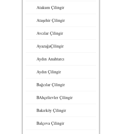
Atakum Çilingir
Ataşehir Çilingir
Avcılar Çilingir
AyazağaÇilingir
Aydın Anahtarcı
Aydın Çilingir
Bağcılar Çilingir
BAhçelievler Çilingir
Bakırköy Çilingir
Balçova Çilingir