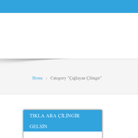
Home
›
Category "Çağlayan Çilingir"
TIKLA ARA ÇILINGIR
GELSIN