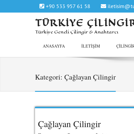
+90 533 957 61 58
iletisim@tu
TÜRKIYE ÇILINGI
Türkiye Geneli Çilingir & Anahtarcı
ANASAYFA
İLETIŞIM
ÇILINGI
Kategori:
Çağlayan Çilingir
Çağlayan Çilingir