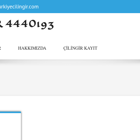
rkiyecilingir.com
R 4440193
R
HAKKIMIZDA
ÇILINGIR KAYIT