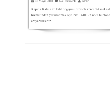
20 Mayıs 2018
No Comments
admin
Kapıda Kalma ve kilit değişimi hizmeti veren 24 saat akti
hizmetinden yararlanmak için bizi 440193 nolu telefon
arayabilirsiniz.