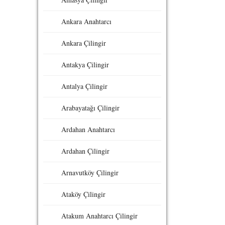
Ankara Anahtarcı
Ankara Çilingir
Antakya Çilingir
Antalya Çilingir
Arabayatağı Çilingir
Ardahan Anahtarcı
Ardahan Çilingir
Arnavutköy Çilingir
Ataköy Çilingir
Atakum Anahtarcı Çilingir