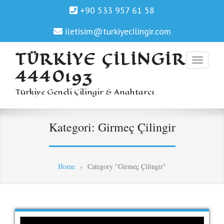
+90 533 957 61 58
iletisim@turkiyecilingir.com
TÜRKIYE ÇILINGIR
4440193
Türkiye Geneli Çilingir & Anahtarcı
Kategori:
Girmeç Çilingir
Home
›
Category "Girmeç Çilingir"