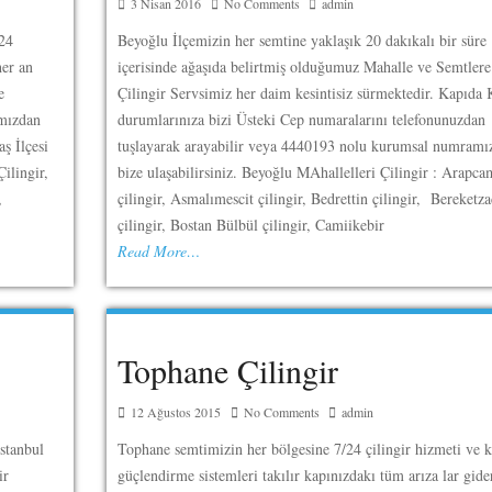
3 Nisan 2016
No Comments
admin
/24
Beyoğlu İlçemizin her semtine yaklaşık 20 dakıkalı bir süre
her an
içerisinde ağaşıda belirtmiş olduğumuz Mahalle ve Semtlere
e
Çilingir Servsimiz her daim kesintisiz sürmektedir. Kapıda
mızdan
durumlarınıza bizi Üsteki Cep numaralarını telefonunuzdan
aş İlçesi
tuşlayarak arayabilir veya 4440193 nolu kurumsal numramı
ilingir,
bize ulaşabilirsiniz. Beyoğlu MAhallelleri Çilingir : Arapca
r,
çilingir, Asmalımescit çilingir, Bedrettin çilingir, Bereketz
çilingir, Bostan Bülbül çilingir, Camiikebir
Read More…
Tophane Çilingir
12 Ağustos 2015
No Comments
admin
stanbul
Tophane semtimizin her bölgesine 7/24 çilingir hizmeti ve k
ir
güçlendirme sistemleri takılır kapınızdakı tüm arıza lar gider