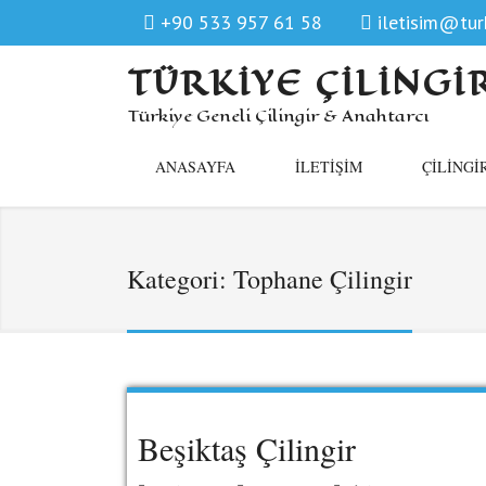
+90 533 957 61 58
iletisim@turk
TÜRKIYE ÇILINGI
Türkiye Geneli Çilingir & Anahtarcı
ANASAYFA
İLETIŞIM
ÇILINGI
Kategori:
Tophane Çilingir
Beşiktaş Çilingir