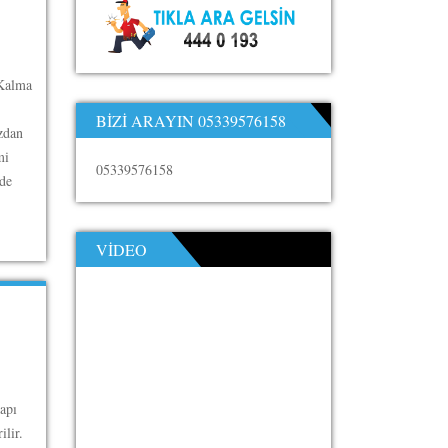
 Kalma
BIZI ARAYIN 05339576158
zdan
mi
05339576158
ade
VIDEO
apı
ilir.