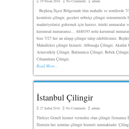
19 Nisan 2016
No Comments
admin
Beşiktaş İlçesi Bölgesinde tüm mahalle ve semtlerde 7
kesintisiz çilingir, geceleri nöbetçi çilingir sistemimizle 
maduriyetinizi gidermek için hazırız. üsteki numaralar v
kurumsal numaramız… 4440193 nolu kurumsal numara
bize 7/27 her an ulaşıp çilingir talep edebilirsiniz. Beşikt
Mahalleleri çilingir hizmeti: Abbasağa Çilingir, Akatlar Ç
Arnavutköy Çilingir, Balmumcu Çilingir, Bebek Çilingi
Cihannüma Çilingir,
Read More…
İstanbul Çilingir
27 Şubat 2016
No Comments
admin
Türkiye Geneli hizmet vermekte olan çilingir firmamız İ
İlimizin her semtine çilingir hizmeti sunmaktadır. Çiling