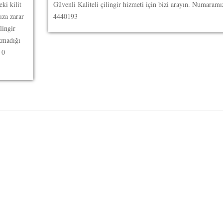
ki kilit
Güvenli Kaliteli çilingir hizmeti için bizi arayın. Numaramı
ıza zarar
4440193
lingir
ıkmadığı
 0