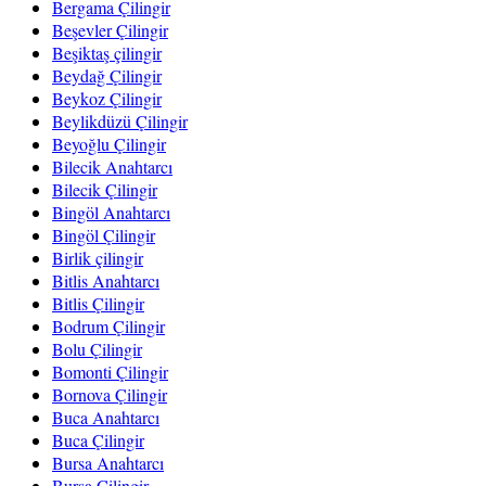
Bergama Çilingir
Beşevler Çilingir
Beşiktaş çilingir
Beydağ Çilingir
Beykoz Çilingir
Beylikdüzü Çilingir
Beyoğlu Çilingir
Bilecik Anahtarcı
Bilecik Çilingir
Bingöl Anahtarcı
Bingöl Çilingir
Birlik çilingir
Bitlis Anahtarcı
Bitlis Çilingir
Bodrum Çilingir
Bolu Çilingir
Bomonti Çilingir
Bornova Çilingir
Buca Anahtarcı
Buca Çilingir
Bursa Anahtarcı
Bursa Çilingir