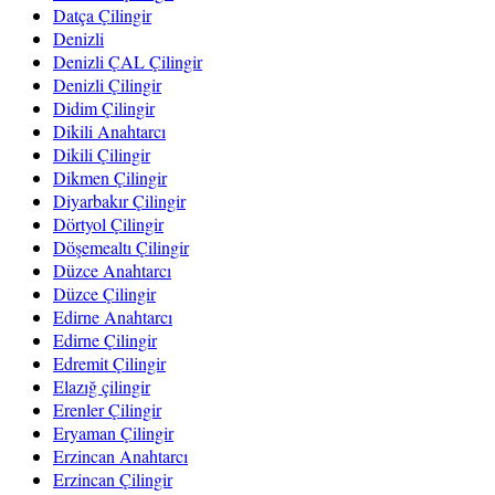
Datça Çilingir
Denizli
Denizli ÇAL Çilingir
Denizli Çilingir
Didim Çilingir
Dikili Anahtarcı
Dikili Çilingir
Dikmen Çilingir
Diyarbakır Çilingir
Dörtyol Çilingir
Döşemealtı Çilingir
Düzce Anahtarcı
Düzce Çilingir
Edirne Anahtarcı
Edirne Çilingir
Edremit Çilingir
Elazığ çilingir
Erenler Çilingir
Eryaman Çilingir
Erzincan Anahtarcı
Erzincan Çilingir