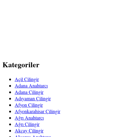
Kategoriler
Açil Çilingir
Adana Anahtarcı
Adana Çilingir
Adıyaman Çilingir
Afyon Çilingir
Afyonkarahisar Çilingir
Ağrı Anahtarcı
Ağrı Çilingir
Akçay Çilingir
Aksaray Anahtarcı