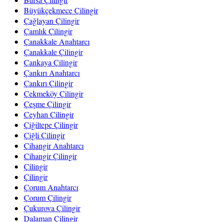
Büyükçekmece Çilingir
Çağlayan Çilingir
Çamlık Çilingir
Çanakkale Anahtarcı
Çanakkale Çilingir
Çankaya Çilingir
Çankırı Anahtarcı
Çankırı Çilingir
Çekmeköy Çilingir
Çeşme Çilingir
Ceyhan Çilingir
Çiğiltepe Çilingir
Çiğli Çilingir
Çihangir Anahtarcı
Cihangir Çilingir
Çilingir
Çilingir
Çorum Anahtarcı
Çorum Çilingir
Çukurova Çilingir
Dalaman Çilingir