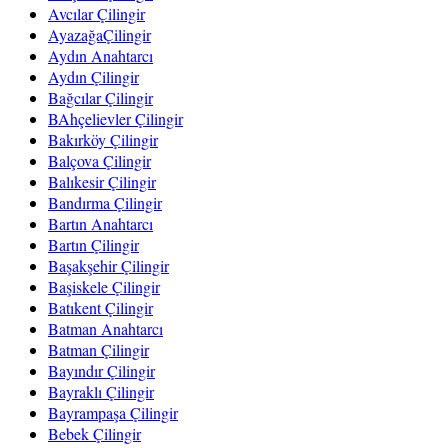
Avcılar Çilingir
AyazağaÇilingir
Aydın Anahtarcı
Aydın Çilingir
Bağcılar Çilingir
BAhçelievler Çilingir
Bakırköy Çilingir
Balçova Çilingir
Balıkesir Çilingir
Bandırma Çilingir
Bartın Anahtarcı
Bartın Çilingir
Başakşehir Çilingir
Başiskele Çilingir
Batıkent Çilingir
Batman Anahtarcı
Batman Çilingir
Bayındır Çilingir
Bayraklı Çilingir
Bayrampaşa Çilingir
Bebek Çilingir