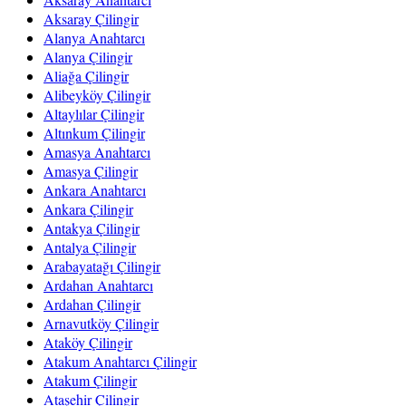
Aksaray Çilingir
Alanya Anahtarcı
Alanya Çilingir
Aliağa Çilingir
Alibeyköy Çilingir
Altaylılar Çilingir
Altınkum Çilingir
Amasya Anahtarcı
Amasya Çilingir
Ankara Anahtarcı
Ankara Çilingir
Antakya Çilingir
Antalya Çilingir
Arabayatağı Çilingir
Ardahan Anahtarcı
Ardahan Çilingir
Arnavutköy Çilingir
Ataköy Çilingir
Atakum Anahtarcı Çilingir
Atakum Çilingir
Ataşehir Çilingir