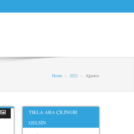
Home
›
2021
›
Ağustos
TIKLA ARA ÇILINGIR
GELSIN