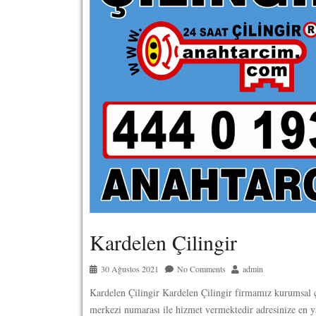
Kardelen Çilingir
30 Ağustos 2021
No Comments
admin
Kardelen Çilingir Kardelen Çilingir firmamız kurumsal 
merkezi numarası ile hizmet vermektedir adresinize en y