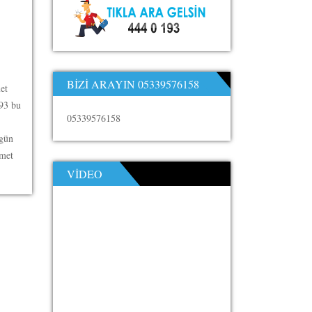
BIZI ARAYIN 05339576158
et
193 bu
05339576158
 gün
zmet
VIDEO