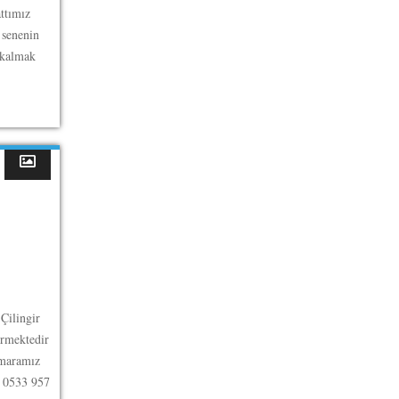
ttımız
 senenin
 kalmak
Çilingir
ermektedir
umaramız
z 0533 957