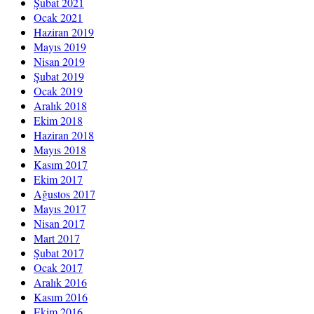
Şubat 2021
Ocak 2021
Haziran 2019
Mayıs 2019
Nisan 2019
Şubat 2019
Ocak 2019
Aralık 2018
Ekim 2018
Haziran 2018
Mayıs 2018
Kasım 2017
Ekim 2017
Ağustos 2017
Mayıs 2017
Nisan 2017
Mart 2017
Şubat 2017
Ocak 2017
Aralık 2016
Kasım 2016
Ekim 2016