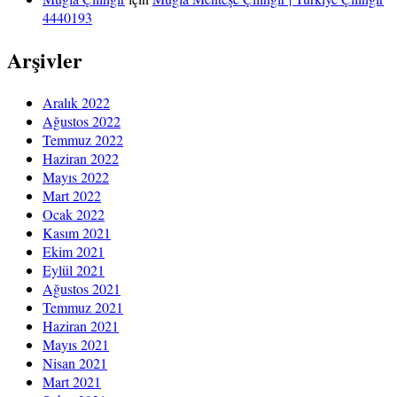
4440193
Arşivler
Aralık 2022
Ağustos 2022
Temmuz 2022
Haziran 2022
Mayıs 2022
Mart 2022
Ocak 2022
Kasım 2021
Ekim 2021
Eylül 2021
Ağustos 2021
Temmuz 2021
Haziran 2021
Mayıs 2021
Nisan 2021
Mart 2021