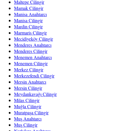
Maltepe Çilingir
Mamak Çilingir
Manisa Anahtarcı
Manisa Çilingir
Mardin Çilingir
Marmaris Çilingir
Mecidiyeköy Çilingir
Menderes Anahtarcı
Menderes Çilingir
Menemen Anahtarcı
Menemen Çilingir
Merkez Çilingir
Merkezefendi Çilingir
Mersin Anahtarcı
Mersin Çilingir
Meydankavağı Çilingir
Milas Çilingir
Muğla Çilingir
Muratpaşa Çilingir
Muş Anahtarcı
Muş Çilingir
Narlıdere Anahtarcı