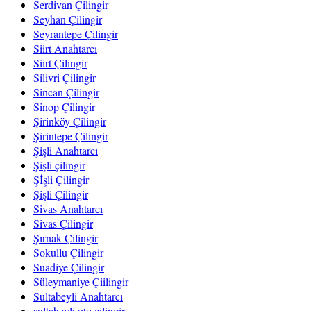
Serdivan Çilingir
Seyhan Çilingir
Seyrantepe Çilingir
Siirt Anahtarcı
Siirt Çilingir
Silivri Çilingir
Sincan Çilingir
Sinop Çilingir
Şirinköy Çilingir
Şirintepe Çilingir
Şişli Anahtarcı
Şişli çilingir
Şİşli Çilingir
Şişli Çilingir
Sivas Anahtarcı
Sivas Çilingir
Şırnak Çilingir
Sokullu Çilingir
Suadiye Çilingir
Süleymaniye Çiilingir
Sultabeyli Anahtarcı
sultabeyli oto çilingir