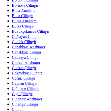
Bornova Çilingir
Buca Anahtarcı
Buca Çilingir
Bursa Anahtarcı
Bursa Çilingir
Büyükçekmece Çilingir
Çağlayan Çilingir
Çamlık Çilingir
Çanakkale Anahtarcı
Çanakkale Çilingir
Çankaya Çilingir
Çankırı Anahtarcı
Çankırı Çilingir
Çekmeköy Çilingir
Çeşme Çilingir
Ceyhan Çilingir
Çiğiltepe Çilingir
Çiğli Çilingir
Çihangir Anahtarcı
Cihangir Çilingir
Çilingir