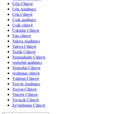
Urfa Çilingir
Urla Anahtarcı
Urla Çilingir
Uşak anahtarcı
Uşak çilingir
Üsküdar Çilingir
Van çilingir
Yalova Anahtarcı
Yalova Çilingir
Yazlık Çilingir
Yenimahalle Çilingir
yenişehir anahtarcı
Yenişehir Çilingir
yeşilpınar çilingir
Yıldırım Çilingir
Yozgat Anahtarcı
Yozgat Çilingir
Yüreğir Çilingir
Yuvacık Çilingir
Zeytinburnu Çilingir