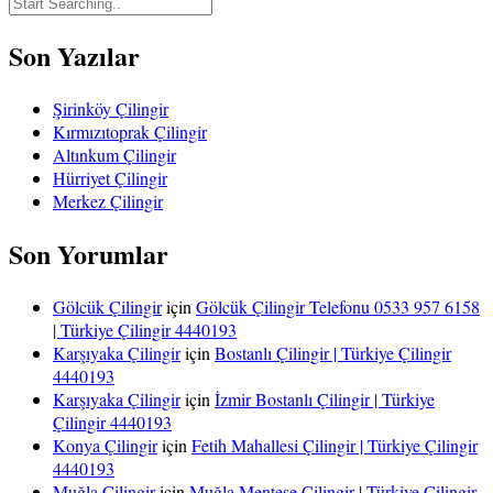
Son Yazılar
Şirinköy Çilingir
Kırmızıtoprak Çilingir
Altınkum Çilingir
Hürriyet Çilingir
Merkez Çilingir
Son Yorumlar
Gölcük Çilingir
için
Gölcük Çilingir Telefonu 0533 957 6158
| Türkiye Çilingir 4440193
Karşıyaka Çilingir
için
Bostanlı Çilingir | Türkiye Çilingir
4440193
Karşıyaka Çilingir
için
İzmir Bostanlı Çilingir | Türkiye
Çilingir 4440193
Konya Çilingir
için
Fetih Mahallesi Çilingir | Türkiye Çilingir
4440193
Muğla Çilingir
için
Muğla Menteşe Çilingir | Türkiye Çilingir