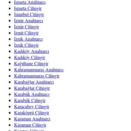
Isparta Anahtarcı
Isparta Çilingir
İstanbul Çilingir
İzmir Anahtarcı
İzmir Çilingir
İzmit Çilingir
İznik Anahtarcı
İznik Çilingir
Kadıköy Anahtarcı
Kadıköy Çilingir
Kağıthane Çilingir
Kahramanmaraş Anahtarcı
Kahramanmaraş Çilingir
Karabağlar Anahtarcı
Karabağlar Çilingir
Karabük Anahtarcı
Karabük Çilingir
Karacabey Çilingir
Karaköprü Çilingir
Karaman Anahtarcı
Karaman Çilingir
Karatay Çilingir