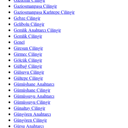
Gaziosmanpaşa Çilingir
Gaziosmanpaşa Karlıtepe Çilingir
Gebze Çilingir
Gelibolu Çilingir
Gemlik Anahtarcı Çilingir
Gemlik Çilingir
Genel
Giresun Çilingir
Girmeç Çilingir
Gölcük Çilingir
Gülbağ Çilingir
Gülsuyu Çilingir
Gültepe Çilingir
Gümüşhane Anahtarcı
Gümüşhane Çilingir
Gümüşsuyu Anahtarcı
Gümüşsuyu Çilingir
Günaltay Çilingir
Güngören Anahtarcı
Güngören Çilingir
Gürsu Anahtarcı