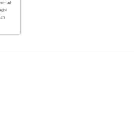
urumsal
gisi
arı