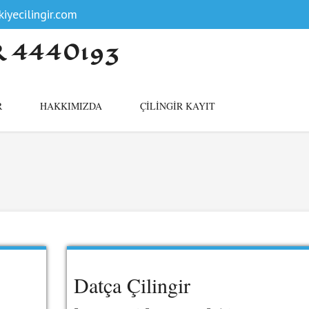
iyecilingir.com
R 4440193
R
HAKKIMIZDA
ÇILINGIR KAYIT
Datça Çilingir