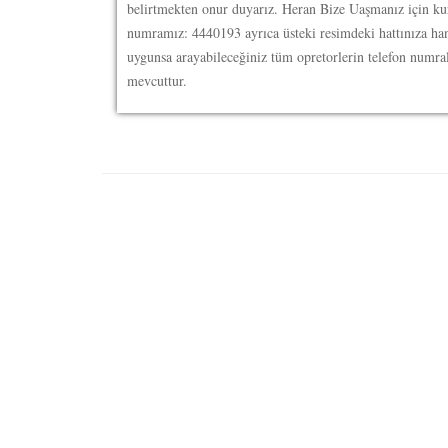
belirtmekten onur duyarız. Heran Bize Uaşmanız için k
numramız: 4440193 ayrıca üsteki resimdeki hattınıza han
uygunsa arayabileceğiniz tüm opretorlerin telefon numral
mevcuttur.