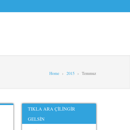
Home
›
2015
›
Temmuz
TIKLA ARA ÇILINGIR
GELSIN