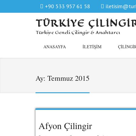
+90 533 957 61 58
iletisim@turk
TÜRKIYE ÇILINGI
Türkiye Geneli Çilingir & Anahtarcı
ANASAYFA
İLETIŞIM
ÇILINGI
Ay:
Temmuz 2015
Afyon Çilingir