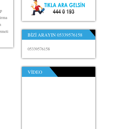
up
firma
n
izmeti
BIZI ARAYIN 05339576158
05339576158
VIDEO