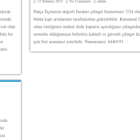
13 Temmuz 2015
No Comments
admin
çelerde
Datça İlçemizin değerli İnsaları çilingir hizmetimiz 7/24 ol
mizinde
bütün kapı arzalarınız tarafimizdan giderilebilir. Kurumsal 
vcut olup
olma özeliğimiz nedeni ilede kapinizi açtırdığınız çilingirde
biki bir
sorumlu olduğumuzu belirtiriz kaliteli ve güvenli çilingir h
in
için bizi aramanız yeterlidir. Numaramız: 4440193
iniz
mizde
düz
ıza