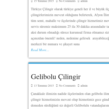
15 Temmuz 2015
No Comments
admin
Türkiye Çilingir olarak türkiye geneli her il ve büyük il
çilingirlerimizin mevcut olduğunu belirterek, Afyon İli
tüm semt, mahalle ve ilçelerinde çilingir hizmetimiz me
servis süremiz maksimum 25 ila 30 dakika arasındadır ta
aksi durum olmadığı sürece kurumsal firma olmamız siz
açınızdan önemli! neden, nedenine gelirsek arayabileceğ
merkezi bir numara ve şikayet suna
Read More…
Gelibolu Çilingir
13 Temmuz 2015
No Comments
admin
Çanakkale ilimizin nadide ilçelerinden olan gelibolu ili
çilingir hizmetimizin mevcut olup hizmetimiz gece gün
demeden sürdüğünü siz değerli Gelibolulu vatandaşlarım