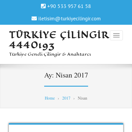
+90 533 957 61 58
iletisim@turkiyecilingir.com
TÜRKIYE ÇILINGIR
4440193
Türkiye Geneli Çilingir & Anahtarcı
Ay:
Nisan 2017
Home
›
2017
›
Nisan