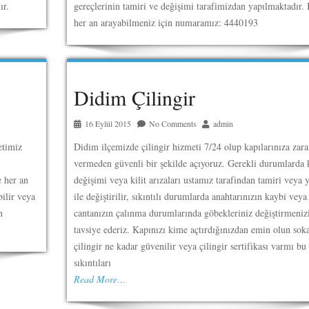
ır.
gereçlerinin tamiri ve değişimi tarafimizdan yapılmaktadır. 
her an arayabilmeniz için numaramız: 4440193
Didim Çilingir
16 Eylül 2015
No Comments
admin
etimiz
Didim ilçemizde çilingir hizmeti 7/24 olup kapılarınıza zara
vermeden güvenli bir şekilde açıyoruz. Gerekli durumlarda k
e her an
değişimi veya kilit arızaları ustamız tarafindan tamiri veya y
ilir veya
ile değiştirilir, sıkıntılı durumlarda anahtarınızın kaybi veya
n
cantanızın çalınma durumlarında göbekleriniz değiştirmeniz
tavsiye ederiz. Kapınızı kime açtırdığınızdan emin olun sok
çilingir ne kadar güvenilir veya çilingir sertifikası varmı bu
sıkıntıları
Read More…