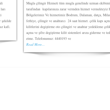
li
Mugla çilingir Hizmeti tüm mugla genelinde uzman ekibimi
 ları
tarafindan kapılarınıza zarar vermden hizmet vermekteyiz 
ti
Bölgelerimiz Ve hizmetimiz Bodrum, Dalaman, datça, Milas
r şekilde
fethiye, çilingir ve anahtarcı 24 saat hizmet. çelik kapı açm
ız kafi.
kilitlerini degiştirme oto çilingiri ve anahtar yedekleme çeli
açma ve şifre degiştirme kilit sistemleri arıza giderme ve te
etme. Telefonumuz: 4440193 ve
Read More…