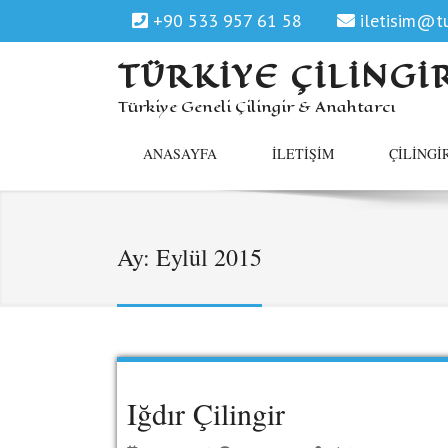
+90 533 957 61 58
iletisim@tu
TÜRKIYE ÇILINGI
Türkiye Geneli Çilingir & Anahtarcı
ANASAYFA
İLETIŞIM
ÇILINGI
Ay:
Eylül 2015
Iğdır Çilingir