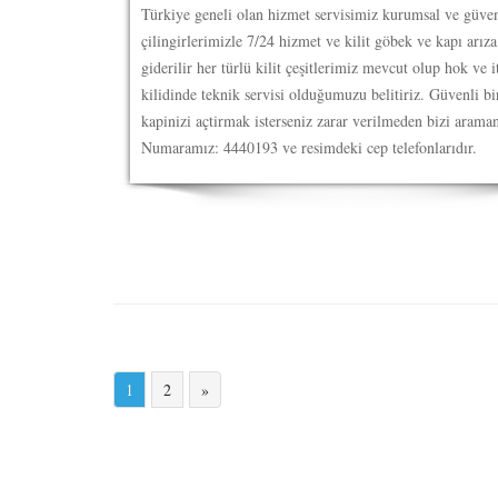
Türkiye geneli olan hizmet servisimiz kurumsal ve güven
çilingirlerimizle 7/24 hizmet ve kilit göbek ve kapı arıza
giderilir her türlü kilit çeşitlerimiz mevcut olup hok ve i
kilidinde teknik servisi olduğumuzu belitiriz. Güvenli bi
kapinizi açtirmak isterseniz zarar verilmeden bizi araman
Numaramız: 4440193 ve resimdeki cep telefonlarıdır.
1
2
»