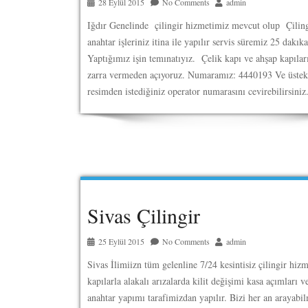
28 Eylül 2015
No Comments
admin
Iğdır Genelinde çilingir hizmetimiz mevcut olup Çilin
anahtar işleriniz itina ile yapılır servis süremiz 25 dakıka
Yaptığımız işin temınatıyız. Çelik kapı ve ahşap kapılar
zarra vermeden açıyoruz. Numaramız: 4440193 Ve üstek
resimden istediğiniz operator numarasını cevirebilirsiniz
Sivas Çilingir
25 Eylül 2015
No Comments
admin
Sivas İlimiizn tüm gelenline 7/24 kesintisiz çilingir hizm
kapılarla alakalı arızalarda kilit değişimi kasa açımları v
anahtar yapımı tarafimizdan yapılır. Bizi her an arayabil