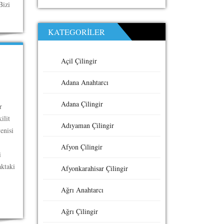
Bizi
KATEGORILER
Açil Çilingir
Adana Anahtarcı
Adana Çilingir
r
ilit
Adıyaman Çilingir
enisi
Afyon Çilingir
i
aktaki
Afyonkarahisar Çilingir
Ağrı Anahtarcı
Ağrı Çilingir