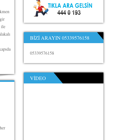
ikmen
gir
 ile
lakalı
BIZI ARAYIN 05339576158
kapıda
05339576158
VIDEO
her