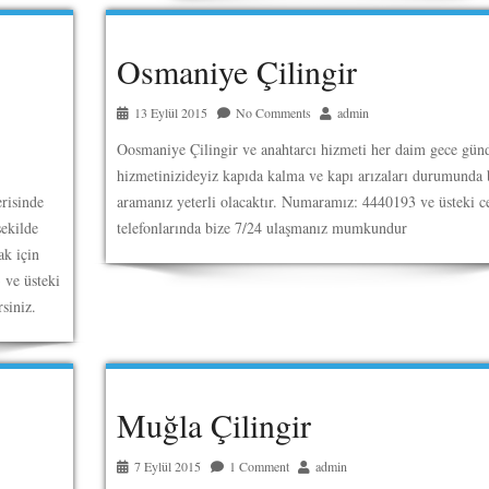
Osmaniye Çilingir
13 Eylül 2015
No Comments
admin
Oosmaniye Çilingir ve anahtarcı hizmeti her daim gece gün
hizmetinizideyiz kapıda kalma ve kapı arızaları durumunda 
risinde
aramanız yeterli olacaktır. Numaramız: 4440193 ve üsteki c
ekilde
telefonlarında bize 7/24 ulaşmanız mumkundur
ak için
 ve üsteki
siniz.
Muğla Çilingir
7 Eylül 2015
1 Comment
admin