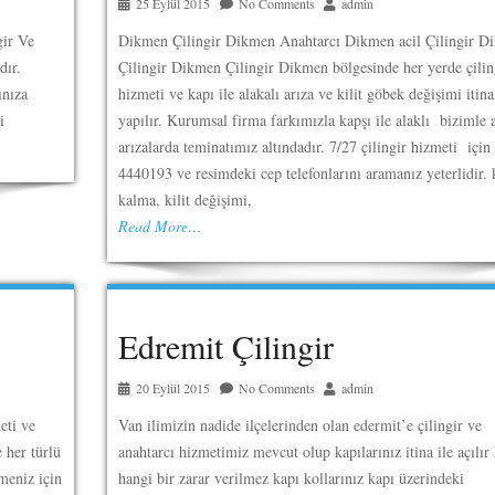
25 Eylül 2015
No Comments
admin
gir Ve
Dikmen Çilingir Dikmen Anahtarcı Dikmen acil Çilingir D
dır.
Çilingir Dikmen Çilingir Dikmen bölgesinde her yerde çilin
ınıza
hizmeti ve kapı ile alakalı arıza ve kilit göbek değişimi itina
i
yapılır. Kurumsal firma farkımızla kapşı ile alaklı bizimle a
.
arızalarda teminatımız altındadır. 7/27 çilingir hizmeti için
4440193 ve resimdeki cep telefonlarını aramanız yeterlidir. 
kalma, kilit değişimi,
Read More…
Edremit Çilingir
20 Eylül 2015
No Comments
admin
eti ve
Van ilimizin nadide ilçelerinden olan edermit’e çilingir ve
e her türlü
anahtarcı hizmetimiz mevcut olup kapılarınız itina ile açılır 
meniz için
hangi bir zarar verilmez kapı kollarınız kapı üzerindeki