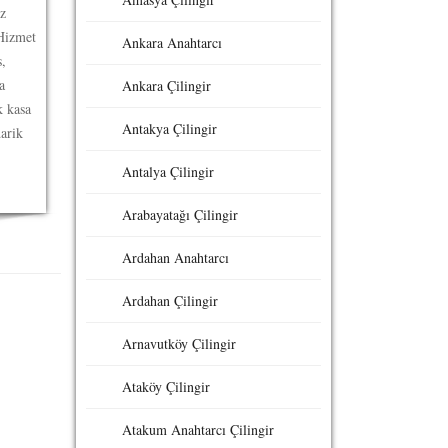
z
Hizmet
Ankara Anahtarcı
,
a
Ankara Çilingir
k kasa
Antakya Çilingir
darik
Antalya Çilingir
Arabayatağı Çilingir
Ardahan Anahtarcı
Ardahan Çilingir
Arnavutköy Çilingir
Ataköy Çilingir
Atakum Anahtarcı Çilingir