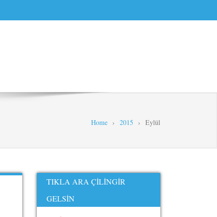
Home
›
2015
›
Eylül
TIKLA ARA ÇILINGIR
GELSIN