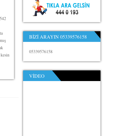
542
ta
BIZI ARAYIN 05339576158
kmış
ak
05339576158
 kesin
VIDEO