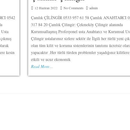
12 Haziran 2022
No Comments
admin
RCI 0542
Çamlık ÇİLİNGİR 0533 957 61 58 Çamlık ANAHTARCI 0
da
317 84 20 Çamlık Çilingir: Çekmeköy Çilingir alanında
 Usta
Kurumsallaşmış Profesyonel usta Anahtarcı ve Kurumsal Us
i çıkmış
Çilingir ustalarımız sizlere sektör ile İlgili her türlü yeni çı
olarak
olan tüm kilit ve koruma sistemlerinin tanıtımı ücretsiz olar
lere kesin
yapacaktır .Her türlü türden problemler yaşadığınız kilitlere
etkili ve ucuz ekonomik
Read More…