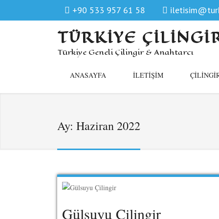
+90 533 957 61 58
iletisim@turk
TÜRKIYE ÇILINGI
Türkiye Geneli Çilingir & Anahtarcı
ANASAYFA
İLETIŞIM
ÇILINGI
Ay:
Haziran 2022
Gülsuyu Çilingir