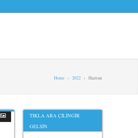
Home
›
2022
›
Haziran
TIKLA ARA ÇILINGIR
GELSIN