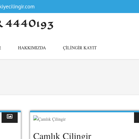
iyecilingir.com
R 4440193
R
HAKKIMIZDA
ÇILINGIR KAYIT
Çamlık Çilingir