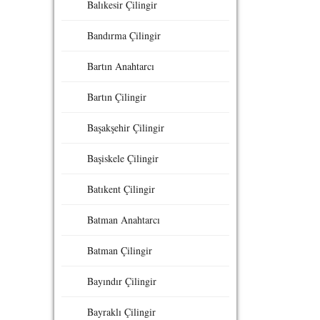
Balıkesir Çilingir
Bandırma Çilingir
Bartın Anahtarcı
Bartın Çilingir
Başakşehir Çilingir
Başiskele Çilingir
Batıkent Çilingir
Batman Anahtarcı
Batman Çilingir
Bayındır Çilingir
Bayraklı Çilingir