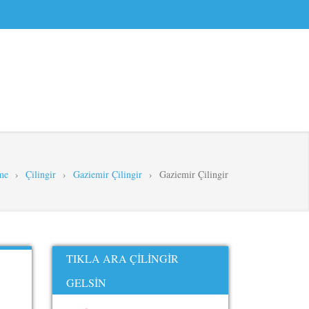
me
›
Çilingir
›
Gaziemir Çilingir
›
Gaziemir Çilingir
TIKLA ARA ÇILINGIR
GELSIN