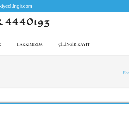
iyecilingir.com
R 4440193
R
HAKKIMIZDA
ÇILINGIR KAYIT
Ho