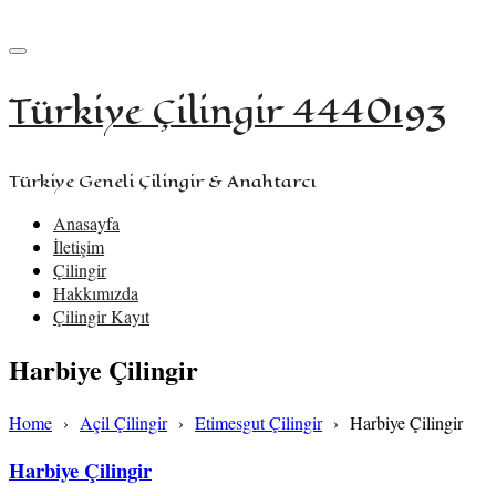
+90 533 957 61 58
iletisim@turkiyecilingir.com
Türkiye Çilingir 4440193
Türkiye Geneli Çilingir & Anahtarcı
Anasayfa
İletişim
Çilingir
Hakkımızda
Çilingir Kayıt
Harbiye Çilingir
Home
›
Açil Çilingir
›
Etimesgut Çilingir
›
Harbiye Çilingir
Harbiye Çilingir