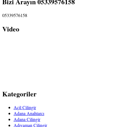
Bizi Arayın 05339576158
05339576158
Video
Kategoriler
Açil Çilingir
Adana Anahtarcı
Adana Çilingir
Adıyaman Çilingir