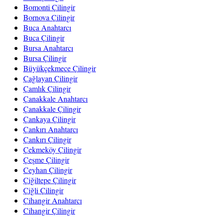
Bomonti Çilingir
Bornova Çilingir
Buca Anahtarcı
Buca Çilingir
Bursa Anahtarcı
Bursa Çilingir
Büyükçekmece Çilingir
Çağlayan Çilingir
Çamlık Çilingir
Çanakkale Anahtarcı
Çanakkale Çilingir
Çankaya Çilingir
Çankırı Anahtarcı
Çankırı Çilingir
Çekmeköy Çilingir
Çeşme Çilingir
Ceyhan Çilingir
Çiğiltepe Çilingir
Çiğli Çilingir
Çihangir Anahtarcı
Cihangir Çilingir