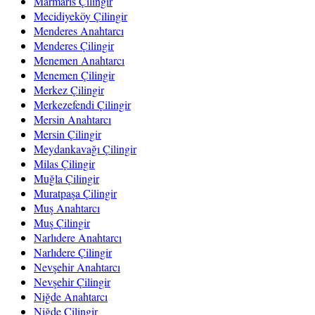
Marmaris Çilingir
Mecidiyeköy Çilingir
Menderes Anahtarcı
Menderes Çilingir
Menemen Anahtarcı
Menemen Çilingir
Merkez Çilingir
Merkezefendi Çilingir
Mersin Anahtarcı
Mersin Çilingir
Meydankavağı Çilingir
Milas Çilingir
Muğla Çilingir
Muratpaşa Çilingir
Muş Anahtarcı
Muş Çilingir
Narlıdere Anahtarcı
Narlıdere Çilingir
Nevşehir Anahtarcı
Nevşehir Çilingir
Niğde Anahtarcı
Niğde Çilingir