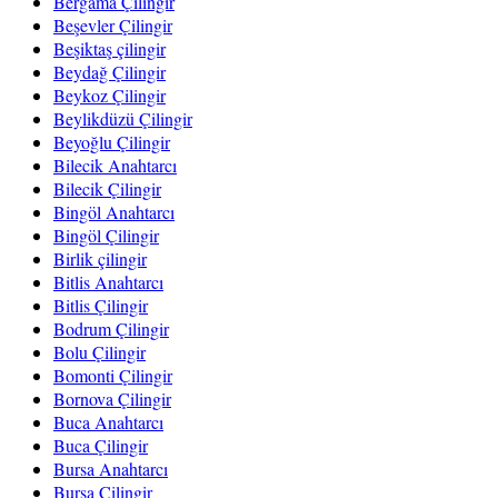
Bergama Çilingir
Beşevler Çilingir
Beşiktaş çilingir
Beydağ Çilingir
Beykoz Çilingir
Beylikdüzü Çilingir
Beyoğlu Çilingir
Bilecik Anahtarcı
Bilecik Çilingir
Bingöl Anahtarcı
Bingöl Çilingir
Birlik çilingir
Bitlis Anahtarcı
Bitlis Çilingir
Bodrum Çilingir
Bolu Çilingir
Bomonti Çilingir
Bornova Çilingir
Buca Anahtarcı
Buca Çilingir
Bursa Anahtarcı
Bursa Çilingir