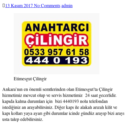
13 Kasım 2017
No Comments
admin
Etimesgut Çilingir
Ankara’nın en önemli semtlerinden olan Etimesgut’ta Çilingir
hizmetimiz mevcut olup ve servis hizmetimiz 24 saat gecerlidir.
kapıda kalma durumları için bizi 4440193 nolu telefondan
istediğiniz an arayabilirsiniz. Diğer kapı ile alakalı arızalı kilit ve
kapı kolları yaya ayarı gibi durumlar icinde gündüz arayıp bizi arayı
usta talep edebilirsiniz.