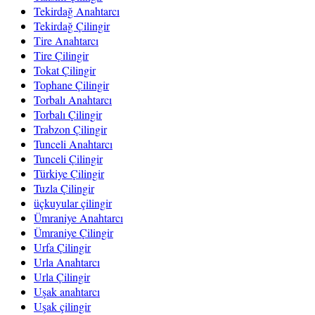
Tekirdağ Anahtarcı
Tekirdağ Çilingir
Tire Anahtarcı
Tire Çilingir
Tokat Çilingir
Tophane Çilingir
Torbalı Anahtarcı
Torbalı Çilingir
Trabzon Çilingir
Tunceli Anahtarcı
Tunceli Çilingir
Türkiye Çilingir
Tuzla Çilingir
üçkuyular çilingir
Ümraniye Anahtarcı
Ümraniye Çilingir
Urfa Çilingir
Urla Anahtarcı
Urla Çilingir
Uşak anahtarcı
Uşak çilingir