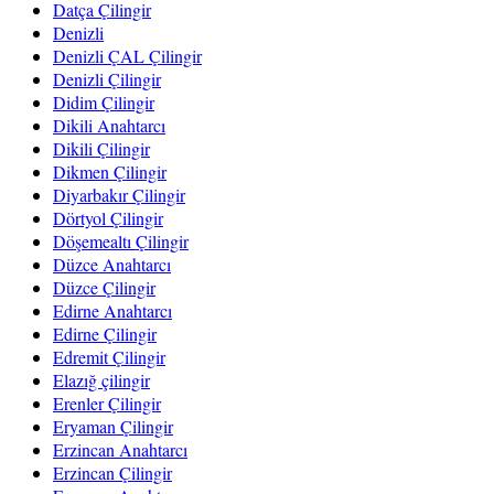
Datça Çilingir
Denizli
Denizli ÇAL Çilingir
Denizli Çilingir
Didim Çilingir
Dikili Anahtarcı
Dikili Çilingir
Dikmen Çilingir
Diyarbakır Çilingir
Dörtyol Çilingir
Döşemealtı Çilingir
Düzce Anahtarcı
Düzce Çilingir
Edirne Anahtarcı
Edirne Çilingir
Edremit Çilingir
Elazığ çilingir
Erenler Çilingir
Eryaman Çilingir
Erzincan Anahtarcı
Erzincan Çilingir