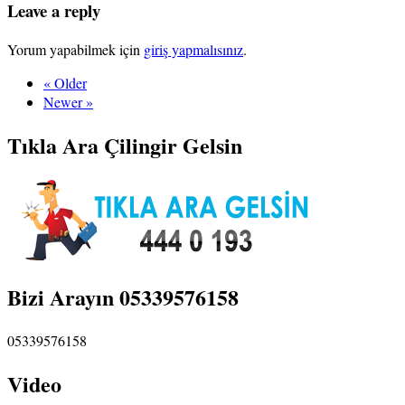
Leave a reply
Yorum yapabilmek için
giriş yapmalısınız
.
« Older
Newer »
Tıkla Ara Çilingir Gelsin
Bizi Arayın 05339576158
05339576158
Video