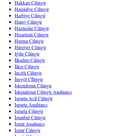
Hakkari Çilingir
Hamidiye Çilingir
Harbiye Çilingir
Hatay Çilingir
Haznedar Çilingir
Hisarüstü Çilingir
Hurma Çilingir
Hürriyet Çilingir
Iğdır Çilingir
İlkadım Çilingir
İlker Çilingir
İncirli Çilingir
İnegöl Çİlingir
İskenderun Çilingir
İskenderun Çilingir Anahtarcı
Isparta Acil Çilingir
Isparta Anahtarcı
Isparta Çilingir
İstanbul Çilingir
İzmir Anahtarcı
İzmir Çilingir