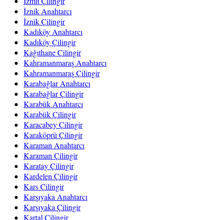
İzmit Çilingir
İznik Anahtarcı
İznik Çilingir
Kadıköy Anahtarcı
Kadıköy Çilingir
Kağıthane Çilingir
Kahramanmaraş Anahtarcı
Kahramanmaraş Çilingir
Karabağlar Anahtarcı
Karabağlar Çilingir
Karabük Anahtarcı
Karabük Çilingir
Karacabey Çilingir
Karaköprü Çilingir
Karaman Anahtarcı
Karaman Çilingir
Karatay Çilingir
Kardelen Çilingir
Kars Çilingir
Karşıyaka Anahtarcı
Karşıyaka Çilingir
Kartal Çilingir