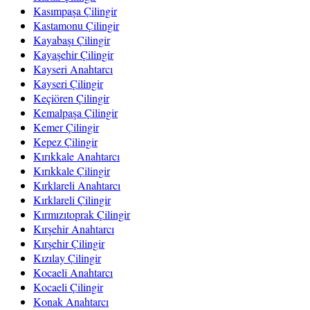
Kasımpaşa Çilingir
Kastamonu Çilingir
Kayabaşı Çilingir
Kayaşehir Çilingir
Kayseri Anahtarcı
Kayseri Çilingir
Keçiören Çilingir
Kemalpaşa Çilingir
Kemer Çilingir
Kepez Çilingir
Kırıkkale Anahtarcı
Kırıkkale Çilingir
Kırklareli Anahtarcı
Kırklareli Çilingir
Kırmızıtoprak Çilingir
Kırşehir Anahtarcı
Kırşehir Çilingir
Kızılay Çilingir
Kocaeli Anahtarcı
Kocaeli Çilingir
Konak Anahtarcı