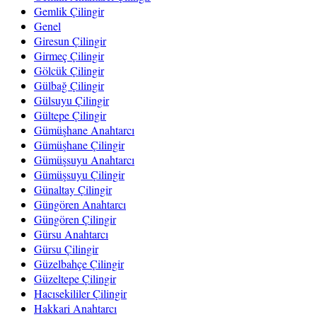
Gemlik Çilingir
Genel
Giresun Çilingir
Girmeç Çilingir
Gölcük Çilingir
Gülbağ Çilingir
Gülsuyu Çilingir
Gültepe Çilingir
Gümüşhane Anahtarcı
Gümüşhane Çilingir
Gümüşsuyu Anahtarcı
Gümüşsuyu Çilingir
Günaltay Çilingir
Güngören Anahtarcı
Güngören Çilingir
Gürsu Anahtarcı
Gürsu Çilingir
Güzelbahçe Çilingir
Güzeltepe Çilingir
Hacısekililer Çilingir
Hakkari Anahtarcı