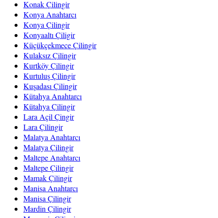
Konak Çilingir
Konya Anahtarcı
Konya Çilingir
Konyaaltı Çiligir
Küçükçekmece Çilingir
Kulaksız Çilingir
Kurtköy Çilingir
Kurtuluş Çilingir
Kuşadası Çilingir
Kütahya Anahtarcı
Kütahya Çilingir
Lara Açil Çingir
Lara Çilingir
Malatya Anahtarcı
Malatya Çilingir
Maltepe Anahtarcı
Maltepe Çilingir
Mamak Çilingir
Manisa Anahtarcı
Manisa Çilingir
Mardin Çilingir