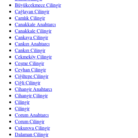
Büyükçekmece Çilingir
Çağlayan Çilingir
Çamlık Çilingir
Çanakkale Anahtarcı
Çanakkale Çilingir
Çankaya Çilingir
Çankırı Anahtarcı
Çankırı Çilingir
Çekmeköy Çilingir
Çeşme Çilingir
Ceyhan Çilingir
Çiğiltepe Çilingir
Çiğli Çilingir
Çihangir Anahtarcı
Cihangir Çilingir
Çilingir
Çilingir
Çorum Anahtarcı
Çorum Çilingir
Çukurova Çilingir
Dalaman Çilingir