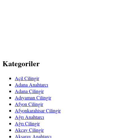
Kategoriler
Açil Çilingir
Adana Anahtarcı
Adana Çilingir
Adıyaman Çilingir
Afyon Çilingir
Afyonkarahisar Çilingir
Ağrı Anahtarcı
Ağrı Çilingir
Akçay Çilingir
Aksaray Anahtarcı