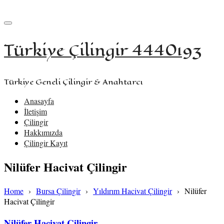
+90 533 957 61 58
iletisim@turkiyecilingir.com
Türkiye Çilingir 4440193
Türkiye Geneli Çilingir & Anahtarcı
Anasayfa
İletişim
Çilingir
Hakkımızda
Çilingir Kayıt
Nilüfer Hacivat Çilingir
Home
›
Bursa Çilingir
›
Yıldırım Hacivat Çilingir
›
Nilüfer
Hacivat Çilingir
Nilüfer Hacivat Çilingir