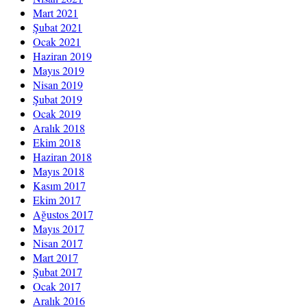
Mart 2021
Şubat 2021
Ocak 2021
Haziran 2019
Mayıs 2019
Nisan 2019
Şubat 2019
Ocak 2019
Aralık 2018
Ekim 2018
Haziran 2018
Mayıs 2018
Kasım 2017
Ekim 2017
Ağustos 2017
Mayıs 2017
Nisan 2017
Mart 2017
Şubat 2017
Ocak 2017
Aralık 2016