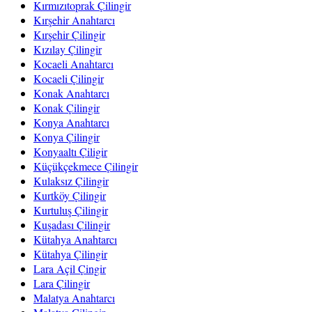
Kırmızıtoprak Çilingir
Kırşehir Anahtarcı
Kırşehir Çilingir
Kızılay Çilingir
Kocaeli Anahtarcı
Kocaeli Çilingir
Konak Anahtarcı
Konak Çilingir
Konya Anahtarcı
Konya Çilingir
Konyaaltı Çiligir
Küçükçekmece Çilingir
Kulaksız Çilingir
Kurtköy Çilingir
Kurtuluş Çilingir
Kuşadası Çilingir
Kütahya Anahtarcı
Kütahya Çilingir
Lara Açil Çingir
Lara Çilingir
Malatya Anahtarcı