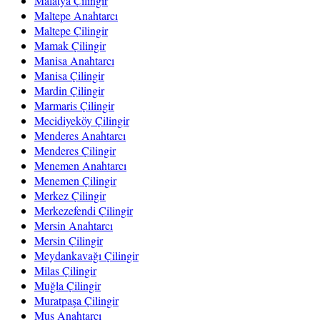
Malatya Çilingir
Maltepe Anahtarcı
Maltepe Çilingir
Mamak Çilingir
Manisa Anahtarcı
Manisa Çilingir
Mardin Çilingir
Marmaris Çilingir
Mecidiyeköy Çilingir
Menderes Anahtarcı
Menderes Çilingir
Menemen Anahtarcı
Menemen Çilingir
Merkez Çilingir
Merkezefendi Çilingir
Mersin Anahtarcı
Mersin Çilingir
Meydankavağı Çilingir
Milas Çilingir
Muğla Çilingir
Muratpaşa Çilingir
Muş Anahtarcı