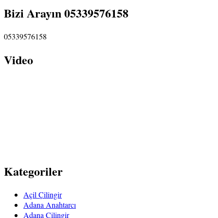
Bizi Arayın 05339576158
05339576158
Video
Kategoriler
Açil Çilingir
Adana Anahtarcı
Adana Çilingir