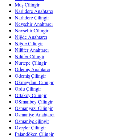
Muş Çilingir
Narlıdere Anahtarcı
Narlıdere Çilingir
Nevşehir Anahtarcı
Nevşehir Çilingir
Niğde Anahtarcı
Niğde Çilingir
Nilüfer Anahtarcı
Nilüfer Çilingir
Nurtepe Çilingir
Ödemiş Anahtarcı
Ödemiş Çilingir
Okmeydani Çilingir
Ordu Çilingir
Ortaköy Çilingir
OSmanbey Çilingir
Osmangazi Çilingir
Osmaniye Anahtarcı
Osmaniye çilingir
Öveçler Çilingir
Palandöken Çilingir