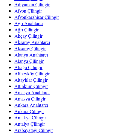
Adıyaman Çilingir
Afyon Çilingir
Afyonkarahisar Çilingir
Ağrı Anahtarcı
Ağrı Çilingir
Akçay Çilingir
Aksaray Anahtarcı
Aksaray Çilingir
Alanya Anahtarcı
Alanya Çilingir
Aliağa Çilingir
Alibeyköy Çilingir
Altaylılar Çilingir
Altınkum Çilingir
Amasya Anahtarcı
Amasya Çilingir
Ankara Anahtarcı
Ankara Çilingir
Antakya Çilingir
Antalya Çilingir
Arabayatağı Çilingir