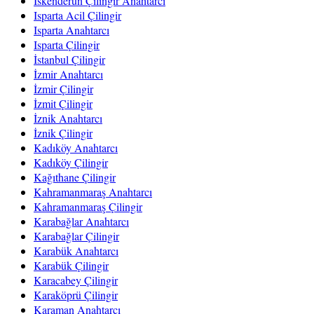
İskenderun Çilingir Anahtarcı
Isparta Acil Çilingir
Isparta Anahtarcı
Isparta Çilingir
İstanbul Çilingir
İzmir Anahtarcı
İzmir Çilingir
İzmit Çilingir
İznik Anahtarcı
İznik Çilingir
Kadıköy Anahtarcı
Kadıköy Çilingir
Kağıthane Çilingir
Kahramanmaraş Anahtarcı
Kahramanmaraş Çilingir
Karabağlar Anahtarcı
Karabağlar Çilingir
Karabük Anahtarcı
Karabük Çilingir
Karacabey Çilingir
Karaköprü Çilingir
Karaman Anahtarcı