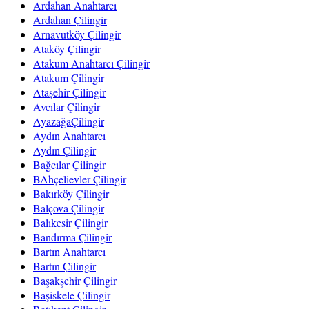
Ardahan Anahtarcı
Ardahan Çilingir
Arnavutköy Çilingir
Ataköy Çilingir
Atakum Anahtarcı Çilingir
Atakum Çilingir
Ataşehir Çilingir
Avcılar Çilingir
AyazağaÇilingir
Aydın Anahtarcı
Aydın Çilingir
Bağcılar Çilingir
BAhçelievler Çilingir
Bakırköy Çilingir
Balçova Çilingir
Balıkesir Çilingir
Bandırma Çilingir
Bartın Anahtarcı
Bartın Çilingir
Başakşehir Çilingir
Başiskele Çilingir