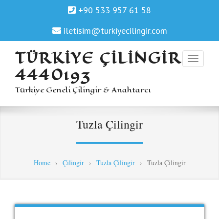
+90 533 957 61 58
iletisim@turkiyecilingir.com
TÜRKIYE ÇILINGIR
4440193
Türkiye Geneli Çilingir & Anahtarcı
Tuzla Çilingir
Home
›
Çilingir
›
Tuzla Çilingir
›
Tuzla Çilingir