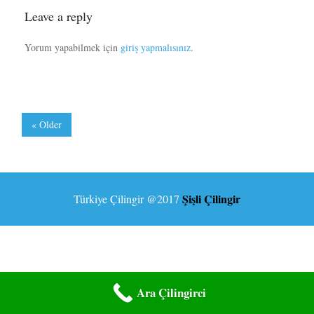
Leave a reply
Yorum yapabilmek için
giriş yapmalısınız
.
« Older
Şişli Çilingir
Türkiye Çilingir
@2017
Ara Çilingirci