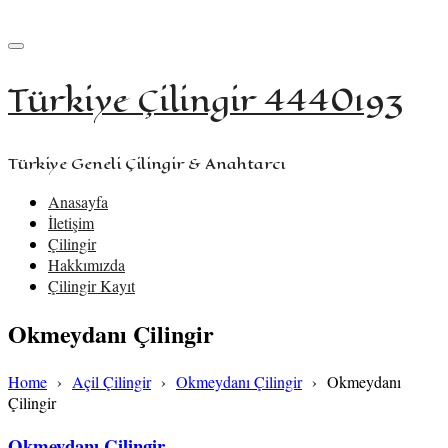
+90 533 957 61 58
iletisim@turkiyecilingir.com
Türkiye Çilingir 4440193
Türkiye Geneli Çilingir & Anahtarcı
Anasayfa
İletişim
Çilingir
Hakkımızda
Çilingir Kayıt
Okmeydanı Çilingir
Home
›
Açil Çilingir
›
Okmeydanı Çilingir
›
Okmeydanı
Çilingir
Okmeydanı Çilingir