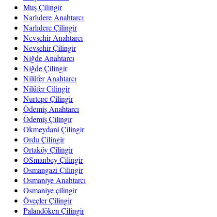
Muş Çilingir
Narlıdere Anahtarcı
Narlıdere Çilingir
Nevşehir Anahtarcı
Nevşehir Çilingir
Niğde Anahtarcı
Niğde Çilingir
Nilüfer Anahtarcı
Nilüfer Çilingir
Nurtepe Çilingir
Ödemiş Anahtarcı
Ödemiş Çilingir
Okmeydani Çilingir
Ordu Çilingir
Ortaköy Çilingir
OSmanbey Çilingir
Osmangazi Çilingir
Osmaniye Anahtarcı
Osmaniye çilingir
Öveçler Çilingir
Palandöken Çilingir