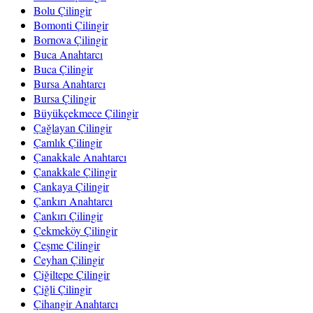
Bolu Çilingir
Bomonti Çilingir
Bornova Çilingir
Buca Anahtarcı
Buca Çilingir
Bursa Anahtarcı
Bursa Çilingir
Büyükçekmece Çilingir
Çağlayan Çilingir
Çamlık Çilingir
Çanakkale Anahtarcı
Çanakkale Çilingir
Çankaya Çilingir
Çankırı Anahtarcı
Çankırı Çilingir
Çekmeköy Çilingir
Çeşme Çilingir
Ceyhan Çilingir
Çiğiltepe Çilingir
Çiğli Çilingir
Çihangir Anahtarcı