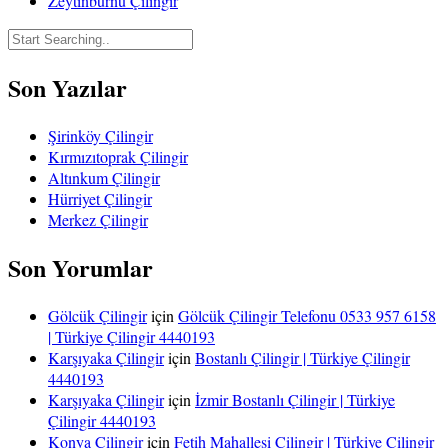
Zeytinburnu Çilingir
Son Yazılar
Şirinköy Çilingir
Kırmızıtoprak Çilingir
Altınkum Çilingir
Hürriyet Çilingir
Merkez Çilingir
Son Yorumlar
Gölcük Çilingir
için
Gölcük Çilingir Telefonu 0533 957 6158
| Türkiye Çilingir 4440193
Karşıyaka Çilingir
için
Bostanlı Çilingir | Türkiye Çilingir
4440193
Karşıyaka Çilingir
için
İzmir Bostanlı Çilingir | Türkiye
Çilingir 4440193
Konya Çilingir
için
Fetih Mahallesi Çilingir | Türkiye Çilingir