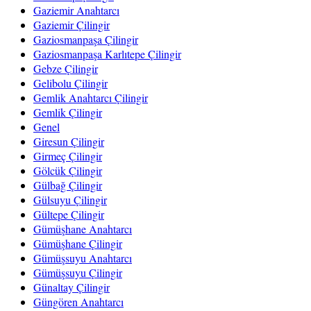
Gaziemir Anahtarcı
Gaziemir Çilingir
Gaziosmanpaşa Çilingir
Gaziosmanpaşa Karlıtepe Çilingir
Gebze Çilingir
Gelibolu Çilingir
Gemlik Anahtarcı Çilingir
Gemlik Çilingir
Genel
Giresun Çilingir
Girmeç Çilingir
Gölcük Çilingir
Gülbağ Çilingir
Gülsuyu Çilingir
Gültepe Çilingir
Gümüşhane Anahtarcı
Gümüşhane Çilingir
Gümüşsuyu Anahtarcı
Gümüşsuyu Çilingir
Günaltay Çilingir
Güngören Anahtarcı