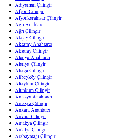
Adıyaman Çilingir
Afyon Çilingir
Afyonkarahisar Çilingir
Ağrı Anahtarcı
Ağrı Çilingir
Akçay Çilingir
Aksaray Anahtarcı
Aksaray Çilingir
Alanya Anahtarcı
Alanya Çilingir
Aliağa Çilingir
Alibeyköy Çilingir
Altaylılar Çilingir
Altınkum Çilingir
Amasya Anahtarcı
Amasya Çilingir
Ankara Anahtarcı
Ankara Çilingir
Antakya Çilingir
Antalya Çilingir
Arabayatağı Çilingir