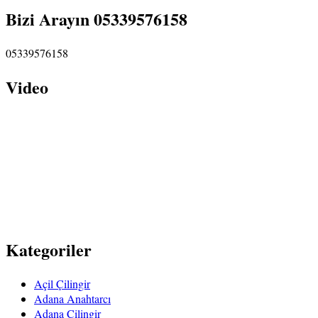
Bizi Arayın 05339576158
05339576158
Video
Kategoriler
Açil Çilingir
Adana Anahtarcı
Adana Çilingir