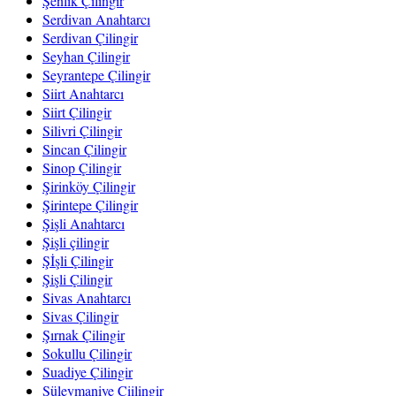
Şenlik Çilingir
Serdivan Anahtarcı
Serdivan Çilingir
Seyhan Çilingir
Seyrantepe Çilingir
Siirt Anahtarcı
Siirt Çilingir
Silivri Çilingir
Sincan Çilingir
Sinop Çilingir
Şirinköy Çilingir
Şirintepe Çilingir
Şişli Anahtarcı
Şişli çilingir
Şİşli Çilingir
Şişli Çilingir
Sivas Anahtarcı
Sivas Çilingir
Şırnak Çilingir
Sokullu Çilingir
Suadiye Çilingir
Süleymaniye Çiilingir