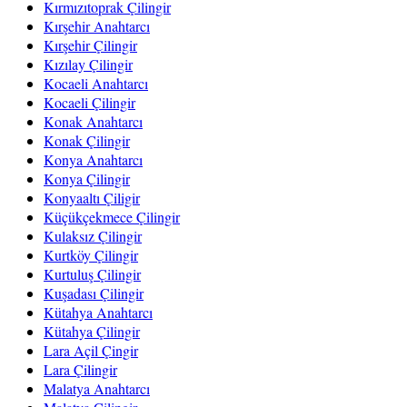
Kırmızıtoprak Çilingir
Kırşehir Anahtarcı
Kırşehir Çilingir
Kızılay Çilingir
Kocaeli Anahtarcı
Kocaeli Çilingir
Konak Anahtarcı
Konak Çilingir
Konya Anahtarcı
Konya Çilingir
Konyaaltı Çiligir
Küçükçekmece Çilingir
Kulaksız Çilingir
Kurtköy Çilingir
Kurtuluş Çilingir
Kuşadası Çilingir
Kütahya Anahtarcı
Kütahya Çilingir
Lara Açil Çingir
Lara Çilingir
Malatya Anahtarcı