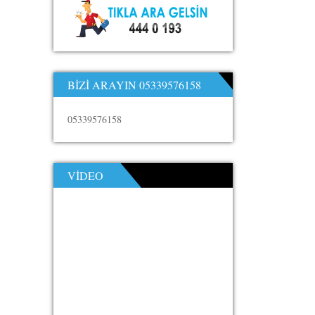
BIZI ARAYIN 05339576158
05339576158
VIDEO