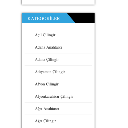
KATEGORILER
Açil Çilingir
Adana Anahtarcı
Adana Çilingir
Adıyaman Çilingir
Afyon Çilingir
Afyonkarahisar Çilingir
Ağrı Anahtarcı
Ağrı Çilingir