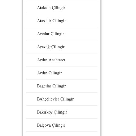
Atakum Çilingir
Ataşehir Çilingir
Avcılar Çilingir
AyazağaÇilingir
Aydın Anahtarcı
Aydın Çilingir
Bağcılar Çilingir
BAhçelievler Çilingir
Bakırköy Çilingir
Balçova Çilingir