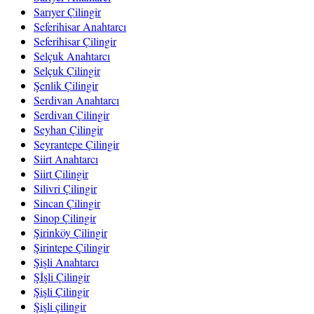
Sarıyer Çilingir
Seferihisar Anahtarcı
Seferihisar Çilingir
Selçuk Anahtarcı
Selçuk Çilingir
Şenlik Çilingir
Serdivan Anahtarcı
Serdivan Çilingir
Seyhan Çilingir
Seyrantepe Çilingir
Siirt Anahtarcı
Siirt Çilingir
Silivri Çilingir
Sincan Çilingir
Sinop Çilingir
Şirinköy Çilingir
Şirintepe Çilingir
Şişli Anahtarcı
Şİşli Çilingir
Şişli Çilingir
Şişli çilingir