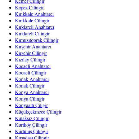
Kemer Çilingir
Kepez Çilingir
Kırıkkale Anahtarcı
Kırıkkale Çilingir
Kırklareli Anahtarcı
Kırklareli Çilingir
Kırmızıtoprak Çilingir
Kırşehir Anahtarcı
Kırşehir Çilingir
Kızılay Çilingir
Kocaeli Anahtarcı
Kocaeli Çilingir
Konak Anahtarcı
Konak Çilingir
Konya Anahtarcı
Konya Çilingir
Konyaaltı Çiligir
Küçükçekmece Çilingir
Kulaksız Çilingir
Kurtköy Çilingir
Kurtuluş Çilingir
Kuşadası Çilingir