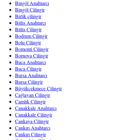
Bingöl Anahtarcı
Bingöl Çilingir
Birlik çilingir
Bitlis Anahtarcı
Bitlis Çilingir
Bodrum Çilingir
Bolu Çilingir
Bomonti Çilingir
Bornova Çilingir
Buca Anahtarcı
Buca Çilingir
Bursa Anahtarcı
Bursa Çilingir
Büyükçekmece Çilingir
Çağlayan Çilingir
Çamlık Çilingir
Çanakkale Anahtarcı
Çanakkale Çilingir
Çankaya Çilingir
Çankırı Anahtarcı
Çankırı Çilingir