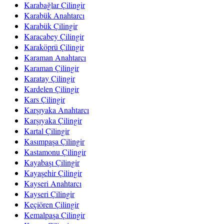
Karabağlar Çilingir
Karabük Anahtarcı
Karabük Çilingir
Karacabey Çilingir
Karaköprü Çilingir
Karaman Anahtarcı
Karaman Çilingir
Karatay Çilingir
Kardelen Çilingir
Kars Çilingir
Karşıyaka Anahtarcı
Karşıyaka Çilingir
Kartal Çilingir
Kasımpaşa Çilingir
Kastamonu Çilingir
Kayabaşı Çilingir
Kayaşehir Çilingir
Kayseri Anahtarcı
Kayseri Çilingir
Keçiören Çilingir
Kemalpaşa Çilingir