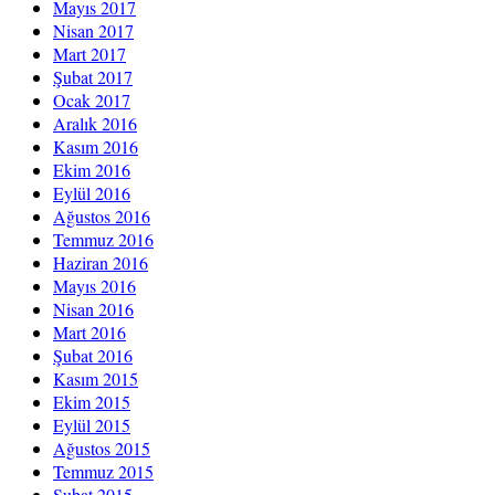
Mayıs 2017
Nisan 2017
Mart 2017
Şubat 2017
Ocak 2017
Aralık 2016
Kasım 2016
Ekim 2016
Eylül 2016
Ağustos 2016
Temmuz 2016
Haziran 2016
Mayıs 2016
Nisan 2016
Mart 2016
Şubat 2016
Kasım 2015
Ekim 2015
Eylül 2015
Ağustos 2015
Temmuz 2015
Şubat 2015