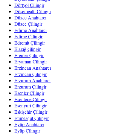
Dörtyol Çilingir
Döşemealtı Çilingir
Düzce Anahtarcı
Düzce Çilingir
Edirne Anahtarcı
Edirne Çilingir
Edremit Çilingir
Elazığ çilingir
Erenler Çilingir
Eryaman Çilingir
Erzincan Anahtarcı
Erzincan Çilingir
Erzurum Anahtarcı
Erzurum Çilingir
Esenler Çİlingir
Esentepe Çilingir
Esenyurt Çilingir
Eskişehir Çilingir
Etimesgut Çilingir
Eyüp Anahtarcı
Eyüp Çilingir