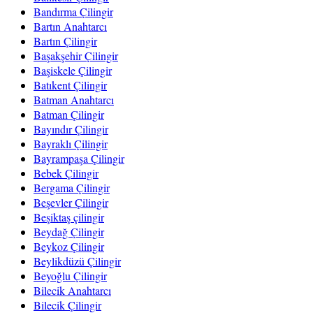
Bandırma Çilingir
Bartın Anahtarcı
Bartın Çilingir
Başakşehir Çilingir
Başiskele Çilingir
Batıkent Çilingir
Batman Anahtarcı
Batman Çilingir
Bayındır Çilingir
Bayraklı Çilingir
Bayrampaşa Çilingir
Bebek Çilingir
Bergama Çilingir
Beşevler Çilingir
Beşiktaş çilingir
Beydağ Çilingir
Beykoz Çilingir
Beylikdüzü Çilingir
Beyoğlu Çilingir
Bilecik Anahtarcı
Bilecik Çilingir