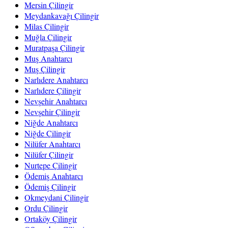
Mersin Çilingir
Meydankavağı Çilingir
Milas Çilingir
Muğla Çilingir
Muratpaşa Çilingir
Muş Anahtarcı
Muş Çilingir
Narlıdere Anahtarcı
Narlıdere Çilingir
Nevşehir Anahtarcı
Nevşehir Çilingir
Niğde Anahtarcı
Niğde Çilingir
Nilüfer Anahtarcı
Nilüfer Çilingir
Nurtepe Çilingir
Ödemiş Anahtarcı
Ödemiş Çilingir
Okmeydani Çilingir
Ordu Çilingir
Ortaköy Çilingir