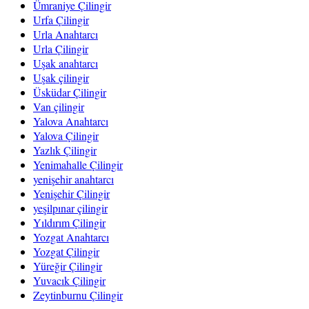
Ümraniye Çilingir
Urfa Çilingir
Urla Anahtarcı
Urla Çilingir
Uşak anahtarcı
Uşak çilingir
Üsküdar Çilingir
Van çilingir
Yalova Anahtarcı
Yalova Çilingir
Yazlık Çilingir
Yenimahalle Çilingir
yenişehir anahtarcı
Yenişehir Çilingir
yeşilpınar çilingir
Yıldırım Çilingir
Yozgat Anahtarcı
Yozgat Çilingir
Yüreğir Çilingir
Yuvacık Çilingir
Zeytinburnu Çilingir