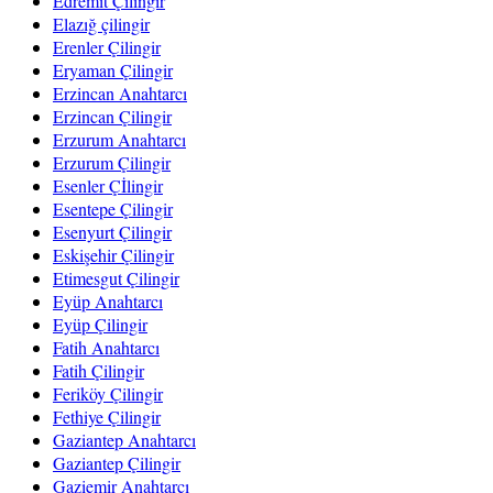
Edremit Çilingir
Elazığ çilingir
Erenler Çilingir
Eryaman Çilingir
Erzincan Anahtarcı
Erzincan Çilingir
Erzurum Anahtarcı
Erzurum Çilingir
Esenler Çİlingir
Esentepe Çilingir
Esenyurt Çilingir
Eskişehir Çilingir
Etimesgut Çilingir
Eyüp Anahtarcı
Eyüp Çilingir
Fatih Anahtarcı
Fatih Çilingir
Feriköy Çilingir
Fethiye Çilingir
Gaziantep Anahtarcı
Gaziantep Çilingir
Gaziemir Anahtarcı