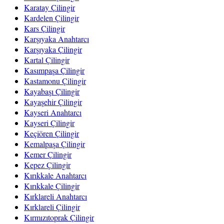
Karatay Çilingir
Kardelen Çilingir
Kars Çilingir
Karşıyaka Anahtarcı
Karşıyaka Çilingir
Kartal Çilingir
Kasımpaşa Çilingir
Kastamonu Çilingir
Kayabaşı Çilingir
Kayaşehir Çilingir
Kayseri Anahtarcı
Kayseri Çilingir
Keçiören Çilingir
Kemalpaşa Çilingir
Kemer Çilingir
Kepez Çilingir
Kırıkkale Anahtarcı
Kırıkkale Çilingir
Kırklareli Anahtarcı
Kırklareli Çilingir
Kırmızıtoprak Çilingir