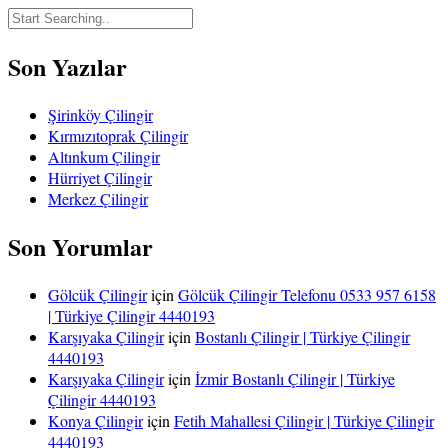
Son Yazılar
Şirinköy Çilingir
Kırmızıtoprak Çilingir
Altınkum Çilingir
Hürriyet Çilingir
Merkez Çilingir
Son Yorumlar
Gölcük Çilingir
için
Gölcük Çilingir Telefonu 0533 957 6158
| Türkiye Çilingir 4440193
Karşıyaka Çilingir
için
Bostanlı Çilingir | Türkiye Çilingir
4440193
Karşıyaka Çilingir
için
İzmir Bostanlı Çilingir | Türkiye
Çilingir 4440193
Konya Çilingir
için
Fetih Mahallesi Çilingir | Türkiye Çilingir
4440193