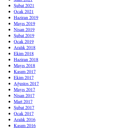
Şubat 2021
Ocak 2021
Haziran 2019
Mayıs 2019
Nisan 2019
Şubat 2019
Ocak 2019
Aralık 2018
Ekim 2018
Haziran 2018
Mayıs 2018
Kasım 2017
Ekim 2017
Ağustos 2017
Mayıs 2017
Nisan 2017
Mart 2017
Şubat 2017
Ocak 2017
Aralık 2016
Kasım 2016