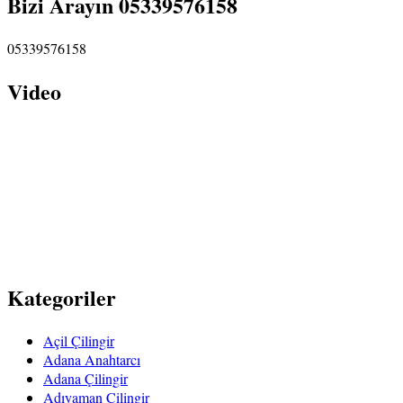
Bizi Arayın 05339576158
05339576158
Video
Kategoriler
Açil Çilingir
Adana Anahtarcı
Adana Çilingir
Adıyaman Çilingir