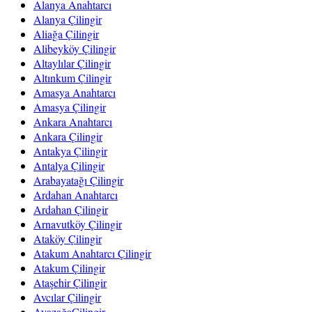
Alanya Anahtarcı
Alanya Çilingir
Aliağa Çilingir
Alibeyköy Çilingir
Altaylılar Çilingir
Altınkum Çilingir
Amasya Anahtarcı
Amasya Çilingir
Ankara Anahtarcı
Ankara Çilingir
Antakya Çilingir
Antalya Çilingir
Arabayatağı Çilingir
Ardahan Anahtarcı
Ardahan Çilingir
Arnavutköy Çilingir
Ataköy Çilingir
Atakum Anahtarcı Çilingir
Atakum Çilingir
Ataşehir Çilingir
Avcılar Çilingir
AyazağaÇilingir