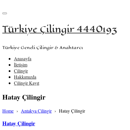
+90 533 957 61 58
iletisim@turkiyecilingir.com
Türkiye Çilingir 4440193
Türkiye Geneli Çilingir & Anahtarcı
Anasayfa
İletişim
Çilingir
Hakkımızda
Çilingir Kayıt
Hatay Çilingir
Home
›
Antakya Çilingir
›
Hatay Çilingir
Hatay Çilingir