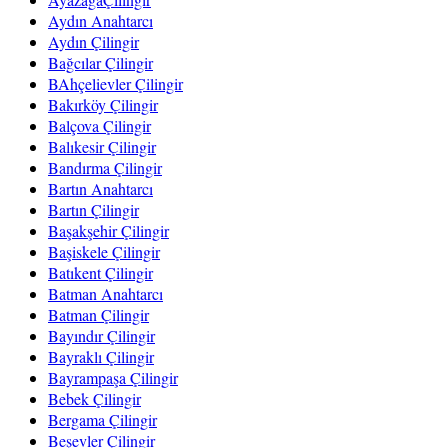
Aydın Anahtarcı
Aydın Çilingir
Bağcılar Çilingir
BAhçelievler Çilingir
Bakırköy Çilingir
Balçova Çilingir
Balıkesir Çilingir
Bandırma Çilingir
Bartın Anahtarcı
Bartın Çilingir
Başakşehir Çilingir
Başiskele Çilingir
Batıkent Çilingir
Batman Anahtarcı
Batman Çilingir
Bayındır Çilingir
Bayraklı Çilingir
Bayrampaşa Çilingir
Bebek Çilingir
Bergama Çilingir
Beşevler Çilingir