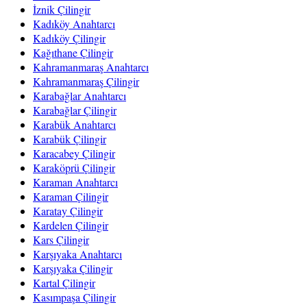
İznik Çilingir
Kadıköy Anahtarcı
Kadıköy Çilingir
Kağıthane Çilingir
Kahramanmaraş Anahtarcı
Kahramanmaraş Çilingir
Karabağlar Anahtarcı
Karabağlar Çilingir
Karabük Anahtarcı
Karabük Çilingir
Karacabey Çilingir
Karaköprü Çilingir
Karaman Anahtarcı
Karaman Çilingir
Karatay Çilingir
Kardelen Çilingir
Kars Çilingir
Karşıyaka Anahtarcı
Karşıyaka Çilingir
Kartal Çilingir
Kasımpaşa Çilingir