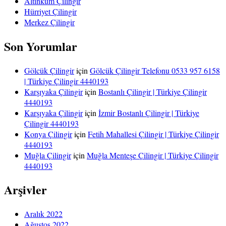
Altınkum Çilingir
Hürriyet Çilingir
Merkez Çilingir
Son Yorumlar
Gölcük Çilingir
için
Gölcük Çilingir Telefonu 0533 957 6158
| Türkiye Çilingir 4440193
Karşıyaka Çilingir
için
Bostanlı Çilingir | Türkiye Çilingir
4440193
Karşıyaka Çilingir
için
İzmir Bostanlı Çilingir | Türkiye
Çilingir 4440193
Konya Çilingir
için
Fetih Mahallesi Çilingir | Türkiye Çilingir
4440193
Muğla Çilingir
için
Muğla Menteşe Çilingir | Türkiye Çilingir
4440193
Arşivler
Aralık 2022
Ağustos 2022