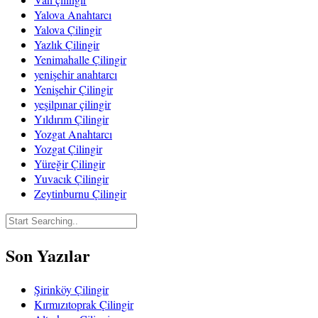
Yalova Anahtarcı
Yalova Çilingir
Yazlık Çilingir
Yenimahalle Çilingir
yenişehir anahtarcı
Yenişehir Çilingir
yeşilpınar çilingir
Yıldırım Çilingir
Yozgat Anahtarcı
Yozgat Çilingir
Yüreğir Çilingir
Yuvacık Çilingir
Zeytinburnu Çilingir
Son Yazılar
Şirinköy Çilingir
Kırmızıtoprak Çilingir