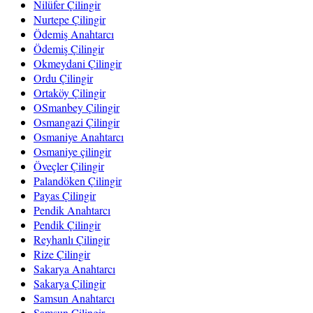
Nilüfer Çilingir
Nurtepe Çilingir
Ödemiş Anahtarcı
Ödemiş Çilingir
Okmeydani Çilingir
Ordu Çilingir
Ortaköy Çilingir
OSmanbey Çilingir
Osmangazi Çilingir
Osmaniye Anahtarcı
Osmaniye çilingir
Öveçler Çilingir
Palandöken Çilingir
Payas Çilingir
Pendik Anahtarcı
Pendik Çilingir
Reyhanlı Çilingir
Rize Çilingir
Sakarya Anahtarcı
Sakarya Çilingir
Samsun Anahtarcı
Samsun Çilingir