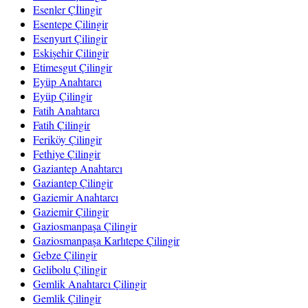
Esenler Çİlingir
Esentepe Çilingir
Esenyurt Çilingir
Eskişehir Çilingir
Etimesgut Çilingir
Eyüp Anahtarcı
Eyüp Çilingir
Fatih Anahtarcı
Fatih Çilingir
Feriköy Çilingir
Fethiye Çilingir
Gaziantep Anahtarcı
Gaziantep Çilingir
Gaziemir Anahtarcı
Gaziemir Çilingir
Gaziosmanpaşa Çilingir
Gaziosmanpaşa Karlıtepe Çilingir
Gebze Çilingir
Gelibolu Çilingir
Gemlik Anahtarcı Çilingir
Gemlik Çilingir