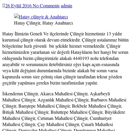
26 Eylül 2016
No Comments
admin
Hatay Çilingir, Hatay Anahtarcı
Hatay İlimizin Geneli Ve ilçelerinde Çilingir hizmetimiz 13 yıldır
kurumsal çilingir olarak devam etmektedir. Çilingir ustalarımız bütün
bölgelerine hızlı güvenli bir şekilde hizmet vermektedir. Çilingir
hizmetimizden yararlanan siz değerli Hataylıların her hangi bir sorun
oldugunda bizim çilingirimizle alakalı 4440193 nolu telefondan
arayabilir ve sorununuzu iletebilirsiniz eğer kapı açım esnasında
veya kilit değişimi durumlarında bizimle alakalı bir sorun varsa
kapınızda sorun size gelmiş olan çilingir tarafindan tekrar gözden
geçirilir yapılması gerekn bizim tarafimizdan yapılır.
İskenderun Çilingir, Akarca Mahallesi Çilingir, Aşkarbeyli
Mahallesi Çilingir, Azganlık Mahallesi Çilingir, Barbaros Mahallesi
Çilingir, Barıştepe Mahallesi Çilingir, Bekbele Mahallesi Çilingir,
Bitişik Mahallesi Çilingir, Buluttepe Mahallesi Çilingir, Büyükdere
Mahallesi Çilingir, Cırtıman Mahallesi Çilingir, Cumhuriyet
Mahallesi Çilingir, Çay Mahallesi Çilingir, Çınarlı Mahallesi
Çilingir, Denizciler Mahallesi Çilingir, Dumlupınar Mahallesi