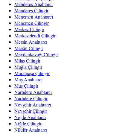
Menderes Anahtarcı
Menderes Çilingir
Menemen Anahtarcı
Menemen Çilingir
Merkez Çilingir
Merkezefendi Çilingir
Mersin Anahtarcı
Mersin Çilingir
Meydankavağı Çilingir
Milas Çilingir
Muğla Çilingir
Muratpaşa Çilingir
Muş Anahtarcı
Muş Çilingir
Narlıdere Anahtarcı
Narlıdere Çilingir
Nevşehir Anahtarcı
Nevşehir Çilingir
Niğde Anahtarcı
Niğde Çilingir
Nilüfer Anahtarcı