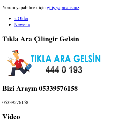
Yorum yapabilmek için
giriş yapmalısınız
.
« Older
Newer »
Tıkla Ara Çilingir Gelsin
Bizi Arayın 05339576158
05339576158
Video