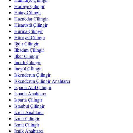
Harbiye Çilingir
Hatay Çilingir
Haznedar Çilingir
Hisarüstü Çilingir
Hurma Çilingir
Hürriyet Çilingir
Iğdır Çilingir
İlkadım Çilingir
İlker Çilingir
İncirli Çilingir
İnegöl Çİlingir
İskenderun Çilingir
İskenderun Çilingir Anahtarcı
Isparta Acil Çilingir
Isparta Anahtarcı
Isparta Çilingir
İstanbul Çilingir
İzmir Anahtarcı
İzmir Çilingir
İzmit Çilingir
İznik Anahtarcı