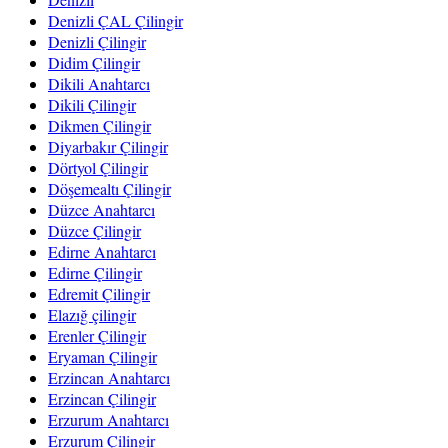
Denizli ÇAL Çilingir
Denizli Çilingir
Didim Çilingir
Dikili Anahtarcı
Dikili Çilingir
Dikmen Çilingir
Diyarbakır Çilingir
Dörtyol Çilingir
Döşemealtı Çilingir
Düzce Anahtarcı
Düzce Çilingir
Edirne Anahtarcı
Edirne Çilingir
Edremit Çilingir
Elazığ çilingir
Erenler Çilingir
Eryaman Çilingir
Erzincan Anahtarcı
Erzincan Çilingir
Erzurum Anahtarcı
Erzurum Çilingir