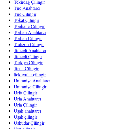
Tekirdağ Çilingir
Tire Anahtarcı
Tire Çilingir
Tokat Çilingir
Tophane Çilingir
Torbalı Anahtarcı
Torbalı Çilingir
Trabzon Çilingir
Tunceli Anahtarcı
Tunceli Çilingir
Türkiye Çilingir
Tuzla Çilingir
üçkuyular çilingir
Ümraniye Anahtarcı
Ümraniye Çilingir
Urfa Çilingir
Urla Anahtarcı
Urla Çilingir
Uşak anahtarcı
Uşak çilingir
Üsküdar Çilingir
Van çilingir