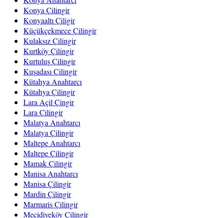
Konya Çilingir
Konyaaltı Çiligir
Küçükçekmece Çilingir
Kulaksız Çilingir
Kurtköy Çilingir
Kurtuluş Çilingir
Kuşadası Çilingir
Kütahya Anahtarcı
Kütahya Çilingir
Lara Açil Çingir
Lara Çilingir
Malatya Anahtarcı
Malatya Çilingir
Maltepe Anahtarcı
Maltepe Çilingir
Mamak Çilingir
Manisa Anahtarcı
Manisa Çilingir
Mardin Çilingir
Marmaris Çilingir
Mecidiyeköy Çilingir