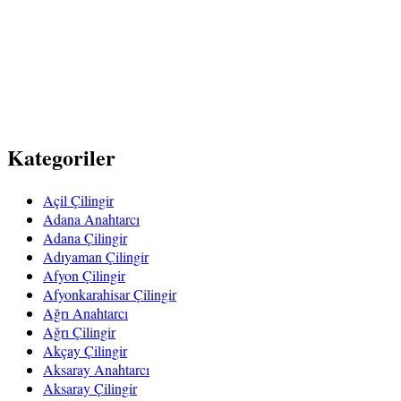
Kategoriler
Açil Çilingir
Adana Anahtarcı
Adana Çilingir
Adıyaman Çilingir
Afyon Çilingir
Afyonkarahisar Çilingir
Ağrı Anahtarcı
Ağrı Çilingir
Akçay Çilingir
Aksaray Anahtarcı
Aksaray Çilingir