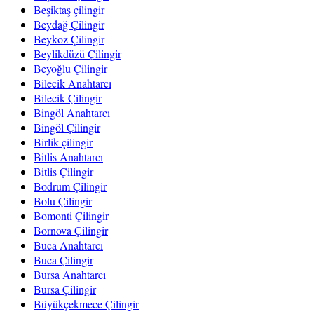
Beşiktaş çilingir
Beydağ Çilingir
Beykoz Çilingir
Beylikdüzü Çilingir
Beyoğlu Çilingir
Bilecik Anahtarcı
Bilecik Çilingir
Bingöl Anahtarcı
Bingöl Çilingir
Birlik çilingir
Bitlis Anahtarcı
Bitlis Çilingir
Bodrum Çilingir
Bolu Çilingir
Bomonti Çilingir
Bornova Çilingir
Buca Anahtarcı
Buca Çilingir
Bursa Anahtarcı
Bursa Çilingir
Büyükçekmece Çilingir