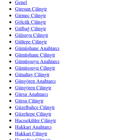
Genel
Giresun Çilingir
Girmeç Çilingir
Gölcük Çilingir
Gülbağ Çilingir
Gülsuyu Çilingir
Gültepe Çilingir
Gümüşhane Anahtarcı
Gümüşhane Çilingir
Gümüşsuyu Anahtarcı
Gümüşsuyu Çilingir
Günaltay Çilingir
Güngören Anahtarcı
Güngören Çilingir
Gürsu Anahtarcı
Gürsu Çilingir
Güzelbahçe Çilingir
Güzeltepe Çilingir
Hacısekililer Çilingir
Hakkari Anahtarcı
Hakkari Çilingir
Hamidiye Çilingir