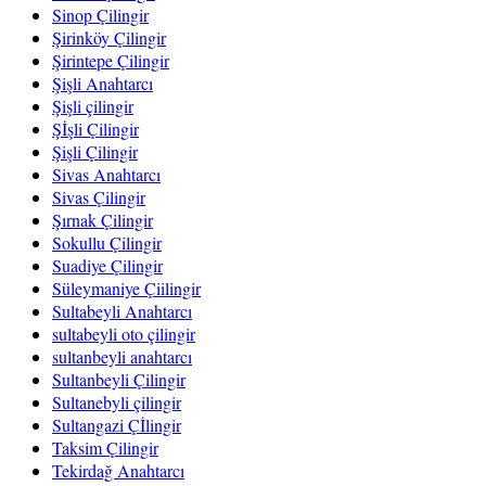
Sinop Çilingir
Şirinköy Çilingir
Şirintepe Çilingir
Şişli Anahtarcı
Şişli çilingir
Şİşli Çilingir
Şişli Çilingir
Sivas Anahtarcı
Sivas Çilingir
Şırnak Çilingir
Sokullu Çilingir
Suadiye Çilingir
Süleymaniye Çiilingir
Sultabeyli Anahtarcı
sultabeyli oto çilingir
sultanbeyli anahtarcı
Sultanbeyli Çilingir
Sultanebyli çilingir
Sultangazi Çİlingir
Taksim Çilingir
Tekirdağ Anahtarcı