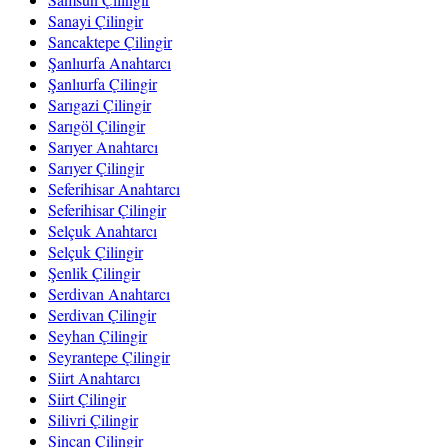
Sanayi Çilingir
Sancaktepe Çilingir
Şanlıurfa Anahtarcı
Şanlıurfa Çilingir
Sarıgazi Çilingir
Sarıgöl Çilingir
Sarıyer Anahtarcı
Sarıyer Çilingir
Seferihisar Anahtarcı
Seferihisar Çilingir
Selçuk Anahtarcı
Selçuk Çilingir
Şenlik Çilingir
Serdivan Anahtarcı
Serdivan Çilingir
Seyhan Çilingir
Seyrantepe Çilingir
Siirt Anahtarcı
Siirt Çilingir
Silivri Çilingir
Sincan Çilingir