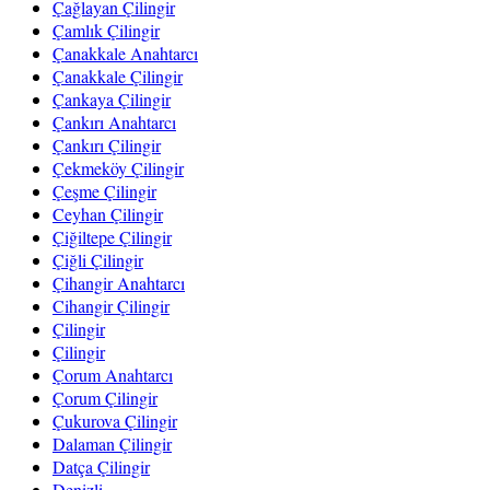
Çağlayan Çilingir
Çamlık Çilingir
Çanakkale Anahtarcı
Çanakkale Çilingir
Çankaya Çilingir
Çankırı Anahtarcı
Çankırı Çilingir
Çekmeköy Çilingir
Çeşme Çilingir
Ceyhan Çilingir
Çiğiltepe Çilingir
Çiğli Çilingir
Çihangir Anahtarcı
Cihangir Çilingir
Çilingir
Çilingir
Çorum Anahtarcı
Çorum Çilingir
Çukurova Çilingir
Dalaman Çilingir
Datça Çilingir
Denizli