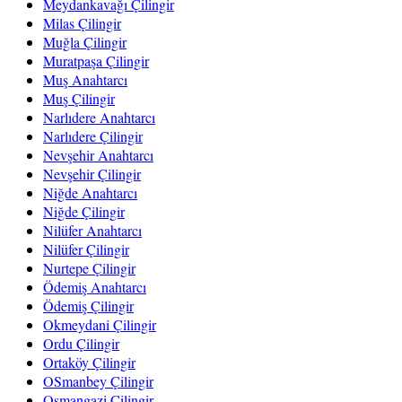
Meydankavağı Çilingir
Milas Çilingir
Muğla Çilingir
Muratpaşa Çilingir
Muş Anahtarcı
Muş Çilingir
Narlıdere Anahtarcı
Narlıdere Çilingir
Nevşehir Anahtarcı
Nevşehir Çilingir
Niğde Anahtarcı
Niğde Çilingir
Nilüfer Anahtarcı
Nilüfer Çilingir
Nurtepe Çilingir
Ödemiş Anahtarcı
Ödemiş Çilingir
Okmeydani Çilingir
Ordu Çilingir
Ortaköy Çilingir
OSmanbey Çilingir
Osmangazi Çilingir