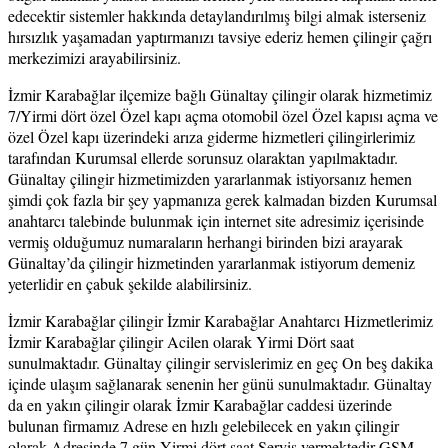
edecektir sistemler hakkında detaylandırılmış bilgi almak isterseniz
hırsızlık yaşamadan yaptırmanızı tavsiye ederiz hemen çilingir çağrı
merkezimizi arayabilirsiniz.
İzmir Karabağlar ilçemize bağlı Günaltay çilingir olarak hizmetimiz
7/Yirmi dört özel Özel kapı açma otomobil özel Özel kapısı açma ve
özel Özel kapı üzerindeki arıza giderme hizmetleri çilingirlerimiz
tarafından Kurumsal ellerde sorunsuz olaraktan yapılmaktadır.
Günaltay çilingir hizmetimizden yararlanmak istiyorsanız hemen
şimdi çok fazla bir şey yapmanıza gerek kalmadan bizden Kurumsal
anahtarcı talebinde bulunmak için internet site adresimiz içerisinde
vermiş olduğumuz numaraların herhangi birinden bizi arayarak
Günaltay’da çilingir hizmetinden yararlanmak istiyorum demeniz
yeterlidir en çabuk şekilde alabilirsiniz.
İzmir Karabağlar çilingir İzmir Karabağlar Anahtarcı Hizmetlerimiz
İzmir Karabağlar çilingir Acilen olarak Yirmi Dört saat
sunulmaktadır. Günaltay çilingir servislerimiz en geç On beş dakika
içinde ulaşım sağlanarak senenin her günü sunulmaktadır. Günaltay
da en yakın çilingir olarak İzmir Karabağlar caddesi üzerinde
bulunan firmamız Adrese en hızlı gelebilecek en yakın çilingir
olarak Adresinde 7 gün Yirmi dört saat Servis vermektedir GSM