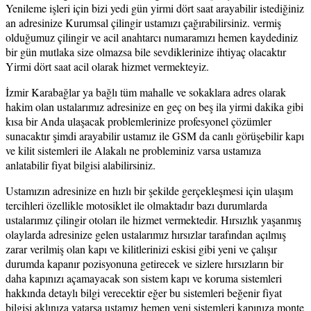
Yenileme işleri için bizi yedi gün yirmi dört saat arayabilir istediğiniz
an adresinize Kurumsal çilingir ustamızı çağırabilirsiniz. vermiş
olduğumuz çilingir ve acil anahtarcı numaramızı hemen kaydediniz
bir gün mutlaka size olmazsa bile sevdiklerinize ihtiyaç olacaktır
Yirmi dört saat acil olarak hizmet vermekteyiz.
İzmir Karabağlar ya bağlı tüm mahalle ve sokaklara adres olarak
hakim olan ustalarımız adresinize en geç on beş ila yirmi dakika gibi
kısa bir Anda ulaşacak problemlerinize profesyonel çözümler
sunacaktır şimdi arayabilir ustamız ile GSM da canlı görüşebilir kapı
ve kilit sistemleri ile Alakalı ne probleminiz varsa ustamıza
anlatabilir fiyat bilgisi alabilirsiniz.
Ustamızın adresinize en hızlı bir şekilde gerçekleşmesi için ulaşım
tercihleri özellikle motosiklet ile olmaktadır bazı durumlarda
ustalarımız çilingir otoları ile hizmet vermektedir. Hırsızlık yaşanmış
olaylarda adresinize gelen ustalarımız hırsızlar tarafından açılmış
zarar verilmiş olan kapı ve kilitlerinizi eskisi gibi yeni ve çalışır
durumda kapanır pozisyonuna getirecek ve sizlere hırsızların bir
daha kapınızı açamayacak son sistem kapı ve koruma sistemleri
hakkında detaylı bilgi verecektir eğer bu sistemleri beğenir fiyat
bilgisi aklınıza yatarsa ustamız hemen yeni sistemleri kapınıza monte