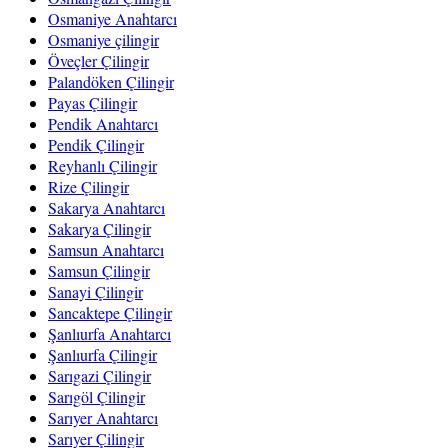
Osmaniye Anahtarcı
Osmaniye çilingir
Öveçler Çilingir
Palandöken Çilingir
Payas Çilingir
Pendik Anahtarcı
Pendik Çilingir
Reyhanlı Çilingir
Rize Çilingir
Sakarya Anahtarcı
Sakarya Çilingir
Samsun Anahtarcı
Samsun Çilingir
Sanayi Çilingir
Sancaktepe Çilingir
Şanlıurfa Anahtarcı
Şanlıurfa Çilingir
Sarıgazi Çilingir
Sarıgöl Çilingir
Sarıyer Anahtarcı
Sarıyer Çilingir