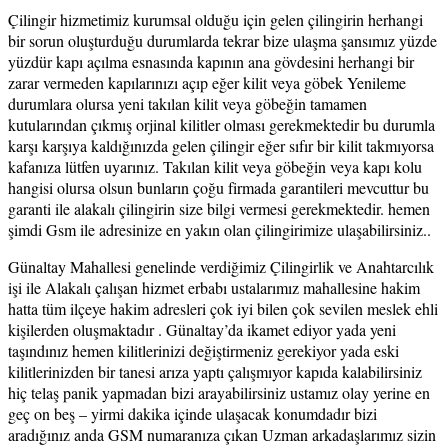
Çilingir hizmetimiz kurumsal olduğu için gelen çilingirin herhangi
bir sorun oluşturduğu durumlarda tekrar bize ulaşma şansımız yüzde
yüzdür kapı açılma esnasında kapının ana gövdesini herhangi bir
zarar vermeden kapılarınızı açıp eğer kilit veya göbek Yenileme
durumlara olursa yeni takılan kilit veya göbeğin tamamen
kutularından çıkmış orjinal kilitler olması gerekmektedir bu durumla
karşı karşıya kaldığınızda gelen çilingir eğer sıfır bir kilit takmıyorsa
kafanıza lütfen uyarınız. Takılan kilit veya göbeğin veya kapı kolu
hangisi olursa olsun bunların çoğu firmada garantileri mevcuttur bu
garanti ile alakalı çilingirin size bilgi vermesi gerekmektedir. hemen
şimdi Gsm ile adresinize en yakın olan çilingirimize ulaşabilirsiniz..
Günaltay Mahallesi genelinde verdiğimiz Çilingirlik ve Anahtarcılık
işi ile Alakalı çalışan hizmet erbabı ustalarımız mahallesine hakim
hatta tüm ilçeye hakim adresleri çok iyi bilen çok sevilen meslek ehli
kişilerden oluşmaktadır . Günaltay’da ikamet ediyor yada yeni
taşındınız hemen kilitlerinizi değiştirmeniz gerekiyor yada eski
kilitlerinizden bir tanesi arıza yaptı çalışmıyor kapıda kalabilirsiniz
hiç telaş panik yapmadan bizi arayabilirsiniz ustamız olay yerine en
geç on beş – yirmi dakika içinde ulaşacak konumdadır bizi
aradığınız anda GSM numaranıza çıkan Uzman arkadaşlarımız sizin