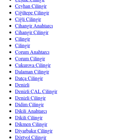
Ceyhan Çilingir
Çiğiltepe Çilingir
Çiğli Çilingir
Çihangir Anahtarcı
Cihangir Çilingir
Çilingir
Çilingir
Çorum Anahtarcı
Çorum Çilingir
Çukurova Çilingir
Dalaman Çilingir
Datça Çilingir
Denizli
Denizli ÇAL Çilingir
Denizli Çilingir
Didim Çilingir
Dikili Anahtarcı
Dikili Çilingir
Dikmen Çilingir
Diyarbakır Çilingir
Dörtyol Çilingir