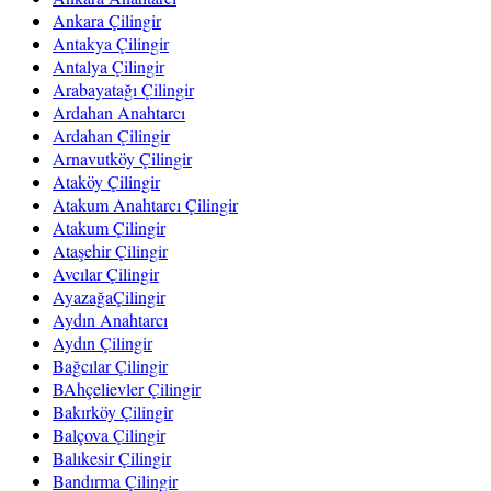
Ankara Çilingir
Antakya Çilingir
Antalya Çilingir
Arabayatağı Çilingir
Ardahan Anahtarcı
Ardahan Çilingir
Arnavutköy Çilingir
Ataköy Çilingir
Atakum Anahtarcı Çilingir
Atakum Çilingir
Ataşehir Çilingir
Avcılar Çilingir
AyazağaÇilingir
Aydın Anahtarcı
Aydın Çilingir
Bağcılar Çilingir
BAhçelievler Çilingir
Bakırköy Çilingir
Balçova Çilingir
Balıkesir Çilingir
Bandırma Çilingir