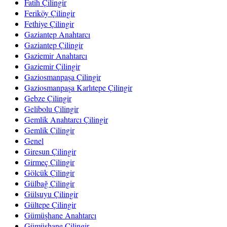
Fatih Çilingir
Feriköy Çilingir
Fethiye Çilingir
Gaziantep Anahtarcı
Gaziantep Çilingir
Gaziemir Anahtarcı
Gaziemir Çilingir
Gaziosmanpaşa Çilingir
Gaziosmanpaşa Karlıtepe Çilingir
Gebze Çilingir
Gelibolu Çilingir
Gemlik Anahtarcı Çilingir
Gemlik Çilingir
Genel
Giresun Çilingir
Girmeç Çilingir
Gölcük Çilingir
Gülbağ Çilingir
Gülsuyu Çilingir
Gültepe Çilingir
Gümüşhane Anahtarcı
Gümüşhane Çilingir