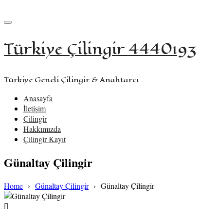
+90 533 957 61 58
iletisim@turkiyecilingir.com
Türkiye Çilingir 4440193
Türkiye Geneli Çilingir & Anahtarcı
Anasayfa
İletişim
Çilingir
Hakkımızda
Çilingir Kayıt
Günaltay Çilingir
Home
›
Günaltay Çilingir
›
Günaltay Çilingir