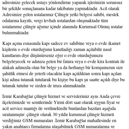
adresinize gelecek ustayı yönlendirme yaparak işlerinizin sorunsuz
bir şekilde sonuçlanana kadar takibatını yapmaktadır. Acil olarak
Adresinize gelen ustalarımız Çilingir yetki belgesi sahibi, meslek
odalarına kayıtlı, vergi levhalı ustalardan oluşmaktadır tüm
ustalarımız çilingir ağımız içinde alanında Kurumsal Olmuş ustalar
bulunmaktadır.
Kapı açma esnasında kapı sadece ev sahibine veya o evde ikamet
kişilerin o evde oturduğunu kanıtladığı zaman açılabilir nasıl
kanıtlarım diye düşünürseniz eğer o evde oturduğunuzu
belgeleyecek ve adınıza gelen bir fatura veya o evde kira kontratı ile
alakalı adınızda olan bir belge ya da herhangi bir komşunuzun size
şahitlik etmesi de yeterli olacaktır kapı açıldıktan sonra kapı açılan
kişi adına tutanak tutularak bu kişiye bu kapı şu saatte açıldı diye bu
tutanak tutulur ve sizden de imza alınmaktadır.
İzmir Karabağlar çilingir hizmet ve servislerimiz aynı Anda çevre
ilçelerimizde ve semtlerinde Yirmi dört saat olarak uygun fiyat ve
acil service mantığı ile verilmektedir bunlardan bazıları aşağıda
sıralanmıştır: çilingir olarak 30 yıldır kurumsal çilingir hizmeti
verdiğimiz GSM numaraları .İzmir Karabağlar mahallesinde en
yakın anahtarcı firmalarına ulaşabilmek GSM numaralarına ve