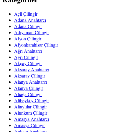
Açil Çilingir
Adana Anahtarcı
Adana Çilingir
Adıyaman Çilingir
Afyon Çilingir
Afyonkarahisar Çilingir
Ağrı Anahtarcı
Ağrı Çilingir
Akçay Çilingir
Aksaray Anahtarcı
Aksaray Çilingir
Alanya Anahtarcı
Alanya Çilingir
Aliağa Çilingir
Alibeyköy Çilingir
Altaylılar Çilingir
Altınkum Çilingir
Amasya Anahtarcı
Amasya Çilingir
Ankara Anahtarcı