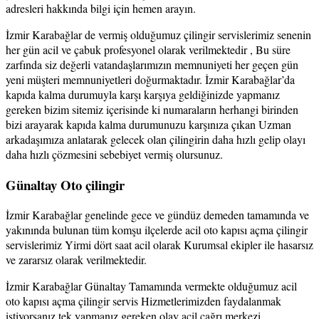
adresleri hakkında bilgi için hemen arayın.
İzmir Karabağlar de vermiş olduğumuz çilingir servislerimiz senenin
her gün acil ve çabuk profesyonel olarak verilmektedir , Bu süre
zarfında siz değerli vatandaşlarımızın memnuniyeti her geçen gün
yeni müşteri memnuniyetleri doğurmaktadır. İzmir Karabağlar’da
kapıda kalma durumuyla karşı karşıya geldiğinizde yapmanız
gereken bizim sitemiz içerisinde ki numaraların herhangi birinden
bizi arayarak kapıda kalma durumunuzu karşınıza çıkan Uzman
arkadaşımıza anlatarak gelecek olan çilingirin daha hızlı gelip olayı
daha hızlı çözmesini sebebiyet vermiş olursunuz.
Günaltay Oto çilingir
İzmir Karabağlar genelinde gece ve gündüz demeden tamamında ve
yakınında bulunan tüm komşu ilçelerde acil oto kapısı açma çilingir
servislerimiz Yirmi dört saat acil olarak Kurumsal ekipler ile hasarsız
ve zararsız olarak verilmektedir.
İzmir Karabağlar Günaltay Tamamında vermekte olduğumuz acil
oto kapısı açma çilingir servis Hizmetlerimizden faydalanmak
istiyorsanız tek yapmanız gereken olay acil çağrı merkezi