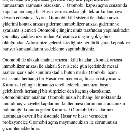
numaramızı aramanız olacaktır…. Otomobil kapısı açma esnasında
kapılara herhangi bir Hasar vermez eskisi gibi tekrar kullanmaya
devam edersiniz. Ayrıca Otomobil kilit sistemi ile alakalı arıza
giderimi kontak arızası giderme immobilizer arızası giderme ve
ayarlama işlemleri Otomobil çilingirlerimiz tarafından yapılmaktadır.
Günaltay caddesi üzerinden Adresimize ulaşım çok çabuk
olduğundan Adresimize gelerek istediğiniz her türlü garaj kepenk ve
bariyer kumandalarını yedekleme yaptırabilirsiniz.
Otomobil ile alakalı anahtar arızası , kilit hataları , kontak arızası
immobilizer arızası ile alakalı Servislerde gün içerisinde mesai
saatleri içerisinde sunulmaktadır. bütün marka Otomobil açım
esnasında herhangi bir Hasar verilmeden açılmasına istiyorsanız
Kurumsal çilingir firmamızı tercih ederek aracınızın başına
gelebilecek herhangi bir sürprizler den kaçmış olacaksınız.
Otomobilinizin anahtarı Otomobilinizin herhangi bir noktasında
unutulmuş vaziyette kapılarının kilitlenmesi durumunda aracınızın
bulunduğu konuma gelen Kurumsal Otomobilci ustalarımız
tarafından özverili bir sistemde Hasar ve hasar vermeden
profesyonelce Otomobil açma maymuncukları ile sorununuzu
çözümlemektedirler.