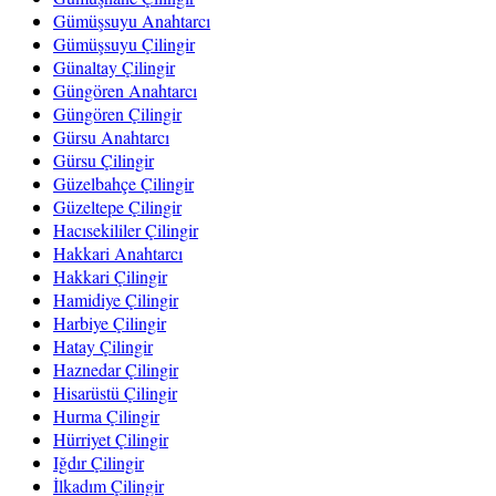
Gümüşsuyu Anahtarcı
Gümüşsuyu Çilingir
Günaltay Çilingir
Güngören Anahtarcı
Güngören Çilingir
Gürsu Anahtarcı
Gürsu Çilingir
Güzelbahçe Çilingir
Güzeltepe Çilingir
Hacısekililer Çilingir
Hakkari Anahtarcı
Hakkari Çilingir
Hamidiye Çilingir
Harbiye Çilingir
Hatay Çilingir
Haznedar Çilingir
Hisarüstü Çilingir
Hurma Çilingir
Hürriyet Çilingir
Iğdır Çilingir
İlkadım Çilingir