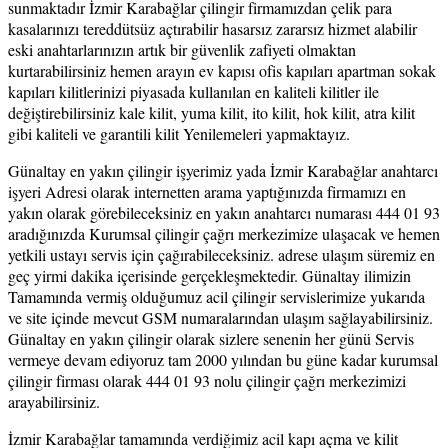
sunmaktadır İzmir Karabağlar çilingir firmamızdan çelik para
kasalarınızı tereddütsüz açtırabilir hasarsız zararsız hizmet alabilir
eski anahtarlarınızın artık bir güvenlik zafiyeti olmaktan
kurtarabilirsiniz hemen arayın ev kapısı ofis kapıları apartman sokak
kapıları kilitlerinizi piyasada kullanılan en kaliteli kilitler ile
değiştirebilirsiniz kale kilit, yuma kilit, ito kilit, hok kilit, atra kilit
gibi kaliteli ve garantili kilit Yenilemeleri yapmaktayız.
Günaltay en yakın çilingir işyerimiz yada İzmir Karabağlar anahtarcı
işyeri Adresi olarak internetten arama yaptığınızda firmamızı en
yakın olarak görebileceksiniz en yakın anahtarcı numarası 444 01 93
aradığınızda Kurumsal çilingir çağrı merkezimize ulaşacak ve hemen
yetkili ustayı servis için çağırabileceksiniz. adrese ulaşım süremiz en
geç yirmi dakika içerisinde gerçekleşmektedir. Günaltay ilimizin
Tamamında vermiş olduğumuz acil çilingir servislerimize yukarıda
ve site içinde mevcut GSM numaralarından ulaşım sağlayabilirsiniz.
Günaltay en yakın çilingir olarak sizlere senenin her günü Servis
vermeye devam ediyoruz tam 2000 yılından bu güne kadar kurumsal
çilingir firması olarak 444 01 93 nolu çilingir çağrı merkezimizi
arayabilirsiniz.
İzmir Karabağlar tamamında verdiğimiz acil kapı açma ve kilit