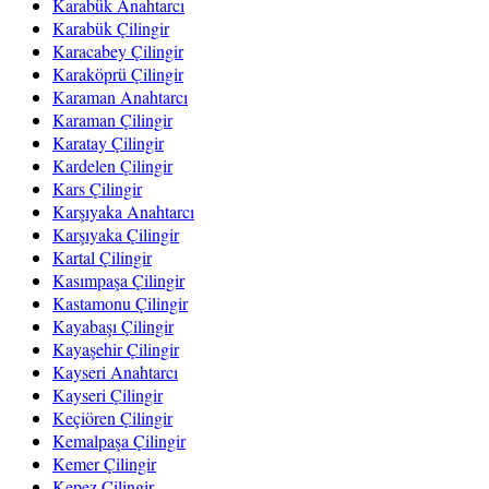
Karabük Anahtarcı
Karabük Çilingir
Karacabey Çilingir
Karaköprü Çilingir
Karaman Anahtarcı
Karaman Çilingir
Karatay Çilingir
Kardelen Çilingir
Kars Çilingir
Karşıyaka Anahtarcı
Karşıyaka Çilingir
Kartal Çilingir
Kasımpaşa Çilingir
Kastamonu Çilingir
Kayabaşı Çilingir
Kayaşehir Çilingir
Kayseri Anahtarcı
Kayseri Çilingir
Keçiören Çilingir
Kemalpaşa Çilingir
Kemer Çilingir
Kepez Çilingir