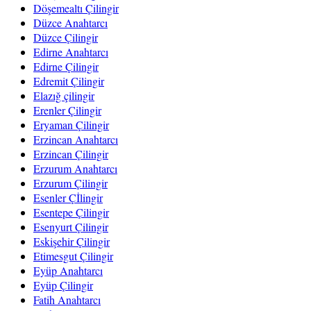
Döşemealtı Çilingir
Düzce Anahtarcı
Düzce Çilingir
Edirne Anahtarcı
Edirne Çilingir
Edremit Çilingir
Elazığ çilingir
Erenler Çilingir
Eryaman Çilingir
Erzincan Anahtarcı
Erzincan Çilingir
Erzurum Anahtarcı
Erzurum Çilingir
Esenler Çİlingir
Esentepe Çilingir
Esenyurt Çilingir
Eskişehir Çilingir
Etimesgut Çilingir
Eyüp Anahtarcı
Eyüp Çilingir
Fatih Anahtarcı