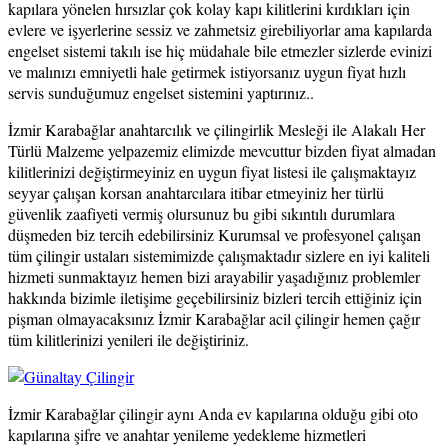
kapılara yönelen hırsızlar çok kolay kapı kilitlerini kırdıkları için
evlere ve işyerlerine sessiz ve zahmetsiz girebiliyorlar ama kapılarda
engelset sistemi takılı ise hiç müdahale bile etmezler sizlerde evinizi
ve malınızı emniyetli hale getirmek istiyorsanız uygun fiyat hızlı
servis sunduğumuz engelset sistemini yaptırınız..
İzmir Karabağlar anahtarcılık ve çilingirlik Mesleği ile Alakalı Her
Türlü Malzeme yelpazemiz elimizde mevcuttur bizden fiyat almadan
kilitlerinizi değiştirmeyiniz en uygun fiyat listesi ile çalışmaktayız
seyyar çalışan korsan anahtarcılara itibar etmeyiniz her türlü
güvenlik zaafiyeti vermiş olursunuz bu gibi sıkıntılı durumlara
düşmeden biz tercih edebilirsiniz Kurumsal ve profesyonel çalışan
tüm çilingir ustaları sistemimizde çalışmaktadır sizlere en iyi kaliteli
hizmeti sunmaktayız hemen bizi arayabilir yaşadığınız problemler
hakkında bizimle iletişime geçebilirsiniz bizleri tercih ettiğiniz için
pişman olmayacaksınız İzmir Karabağlar acil çilingir hemen çağır
tüm kilitlerinizi yenileri ile değiştiriniz.
İzmir Karabağlar çilingir aynı Anda ev kapılarına olduğu gibi oto
kapılarına şifre ve anahtar yenileme yedekleme hizmetleri