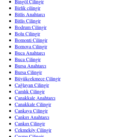
Bingöl Çilingir
Birlik çilingir
Bitlis Anahtarcı
Bitlis Çilingir
Bodrum Çilingir
Bolu Çilingir
Bomonti Çilingir
Bornova Çilingir
Buca Anahtarcı
Buca Çilingir
Bursa Anahtarcı
Bursa Çilingir
Büyükçekmece Çilingir
Çağlayan Çilingir
Çamlık Çilingir
Çanakkale Anahtarcı
Çanakkale Çilingir
Çankaya Çilingir
Çankırı Anahtarcı
Çankırı Çilingir
Çekmeköy Çilingir
Çeşme Çilingir