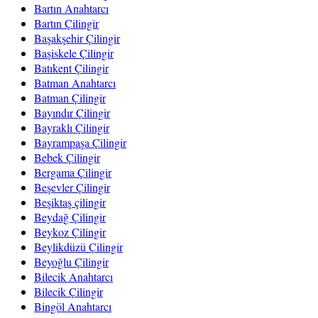
Bartın Anahtarcı
Bartın Çilingir
Başakşehir Çilingir
Başiskele Çilingir
Batıkent Çilingir
Batman Anahtarcı
Batman Çilingir
Bayındır Çilingir
Bayraklı Çilingir
Bayrampaşa Çilingir
Bebek Çilingir
Bergama Çilingir
Beşevler Çilingir
Beşiktaş çilingir
Beydağ Çilingir
Beykoz Çilingir
Beylikdüzü Çilingir
Beyoğlu Çilingir
Bilecik Anahtarcı
Bilecik Çilingir
Bingöl Anahtarcı