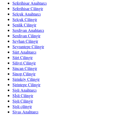
Seferihisar Anahtarcı
Seferihisar Çilingir
Selçuk Anahtarcı
Selçuk Çilingir
Şenlik Çilingir
Serdivan Anahtarcı
Serdivan Çilingir
Seyhan Çilingir
Seyrantepe Çilingir
Siirt Anahtarcı
Siirt Çilingir
Silivri Çilingir
Sincan Çilingir
Sinop Çilingir
Şirinköy Çilingir
Şirintepe Çilingir
Şişli Anahtarcı
Şİşli Çilingir
Şişli Çilingir
Şişli çilingir
Sivas Anahtarcı