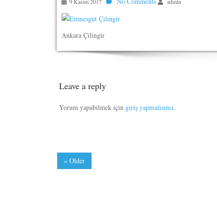
No Comments
9 Kasım 2017
admin
Ankara Çilingir
Leave a reply
Yorum yapabilmek için
giriş yapmalısınız
.
« Older