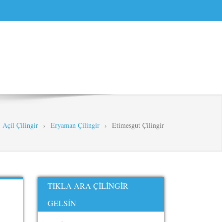
›
Açil Çilingir
›
Eryaman Çilingir
›
Etimesgut Çilingir
TIKLA ARA ÇILINGIR
GELSIN