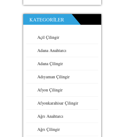
KATEGORILER
Açil Çilingir
Adana Anahtarcı
Adana Çilingir
Adıyaman Çilingir
Afyon Çilingir
Afyonkarahisar Çilingir
Ağrı Anahtarcı
Ağrı Çilingir