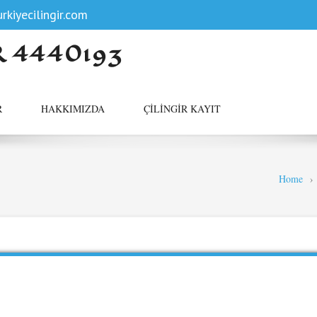
rkiyecilingir.com
R 4440193
R
HAKKIMIZDA
ÇILINGIR KAYIT
Home