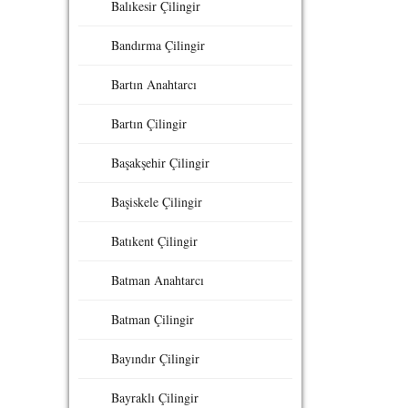
Balıkesir Çilingir
Bandırma Çilingir
Bartın Anahtarcı
Bartın Çilingir
Başakşehir Çilingir
Başiskele Çilingir
Batıkent Çilingir
Batman Anahtarcı
Batman Çilingir
Bayındır Çilingir
Bayraklı Çilingir