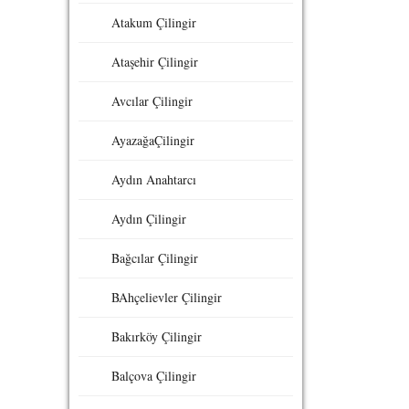
Atakum Çilingir
Ataşehir Çilingir
Avcılar Çilingir
AyazağaÇilingir
Aydın Anahtarcı
Aydın Çilingir
Bağcılar Çilingir
BAhçelievler Çilingir
Bakırköy Çilingir
Balçova Çilingir