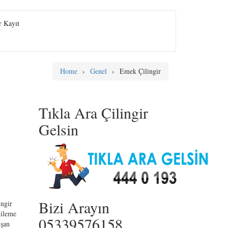
r Kayıt
Home
›
Genel
›
Emek Çilingir
Tıkla Ara Çilingir
Gelsin
Bizi Arayın
ngir
nileme
05339576158
ışan