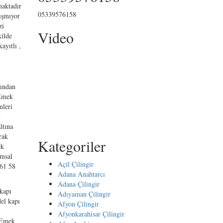
maktadır
05339576158
lışmıyor
zi
Video
kilde
ayıtlı ,
fından
 Emek
mleri
n
ltına
rak
Kategoriler
ek
umsal
Açil Çilingir
 61 58
Adana Anahtarcı
Adana Çilingir
kapı
Adıyaman Çilingir
del kapı
Afyon Çilingir
Afyonkarahisar Çilingir
 Emek