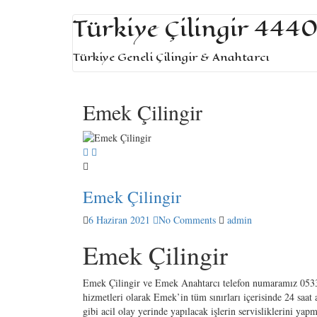
+90 533 957 61 58
iletisim@turkiyecilingir.com
Türkiye Çilingir 444
Türkiye Geneli Çilingir & Anahtarcı
Emek Çilingir
Emek Çilingir
6 Haziran 2021
No Comments
admin
Emek Çilingir
Emek Çilingir ve Emek Anahtarcı telefon numaramız 0533
hizmetleri olarak Emek’in tüm sınırları içerisinde 24 saat 
gibi acil olay yerinde yapılacak işlerin servisliklerini yap