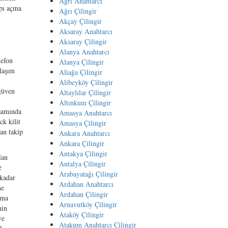
Ağrı Anahtarcı
apı açma
Ağrı Çilingir
Akçay Çilingir
Aksaray Anahtarcı
Aksaray Çilingir
Alanya Anahtarcı
lefon
Alanya Çilingir
ulaşım
Aliağa Çilingir
Alibeyköy Çilingir
güven
Altaylılar Çilingir
Altınkum Çilingir
psamında
Amasya Anahtarcı
ck kilit
Amasya Çilingir
an takip
Ankara Anahtarcı
Ankara Çilingir
Antakya Çilingir
lan
Antalya Çilingir
e
Arabayatağı Çilingir
 kadar
Ardahan Anahtarcı
ne
Ardahan Çilingir
uma
Arnavutköy Çilingir
nin
Ataköy Çilingir
ve
Atakum Anahtarcı Çilingir