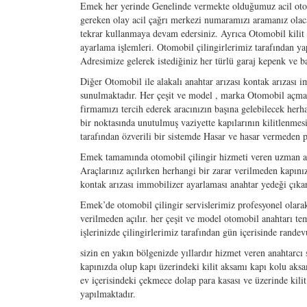
Emek her yerinde Genelinde vermekte olduğumuz acil oto k
gereken olay acil çağrı merkezi numaramızı aramanız olaca
tekrar kullanmaya devam edersiniz. Ayrıca Otomobil kilit s
ayarlama işlemleri. Otomobil çilingirlerimiz tarafından 
Adresimize gelerek istediğiniz her türlü garaj kepenk ve b
Diğer Otomobil ile alakalı anahtar arızası kontak arızası im
sunulmaktadır. Her çeşit ve model , marka Otomobil açma 
firmamızı tercih ederek aracınızın başına gelebilecek herh
bir noktasında unutulmuş vaziyette kapılarının kilitlen
tarafından özverili bir sistemde Hasar ve hasar vermede
Emek tamamında otomobil çilingir hizmeti veren uzman ana
Araçlarınız açılırken herhangi bir zarar verilmeden kapınız 
kontak arızası immobilizer ayarlaması anahtar yedeği çıkart
Emek’de otomobil çilingir servislerimiz profesyonel olarak
verilmeden açılır. her çeşit ve model otomobil anahtarı te
işlerinizde çilingirlerimiz tarafından gün içerisinde rande
sizin en yakın bölgenizde yıllardır hizmet veren anahtarcı
kapınızda olup kapı üzerindeki kilit aksamı kapı kolu aksa
ev içerisindeki çekmece dolap para kasası ve üzerinde kili
yapılmaktadır.