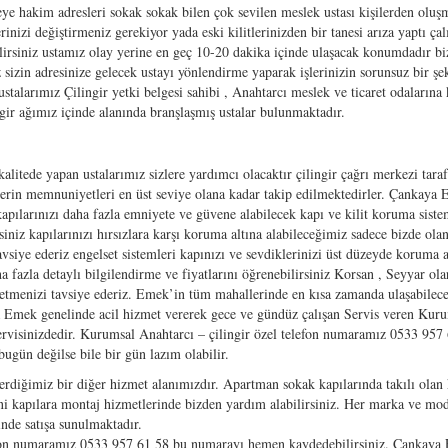
eye hakim adresleri sokak sokak bilen çok sevilen meslek ustası kişilerden oluş
nizi değiştirmeniz gerekiyor yada eski kilitlerinizden bir tanesi arıza yaptı ça
ilirsiniz ustamız olay yerine en geç 10-20 dakika içinde ulaşacak konumdadır bi
 sizin adresinize gelecek ustayı yönlendirme yaparak işlerinizin sorunsuz bir şe
talarımız Çilingir yetki belgesi sahibi , Anahtarcı meslek ve ticaret odalarına k
ngir ağımız içinde alanında branşlaşmış ustalar bulunmaktadır.
kalitede yapan ustalarımız sizlere yardımcı olacaktır çilingir çağrı merkezi tara
izlerin memnuniyetleri en üst seviye olana kadar takip edilmektedirler. Çankaya
kapılarınızı daha fazla emniyete ve güvene alabilecek kapı ve kilit koruma siste
iniz kapılarınızı hırsızlara karşı koruma altına alabileceğimiz sadece bizde ola
avsiye ederiz engelset sistemleri kapınızı ve sevdiklerinizi üst düzeyde koruma a
 fazla detaylı bilgilendirme ve fiyatlarını öğrenebilirsiniz Korsan , Seyyar ola
t etmenizi tavsiye ederiz. Emek’in tüm mahallerinde en kısa zamanda ulaşabilec
a Emek genelinde acil hizmet vererek gece ve gündüz çalışan Servis veren Kur
ervisinizdedir. Kurumsal Anahtarcı – çilingir özel telefon numaramız 0533 957
gün değilse bile bir gün lazım olabilir.
rdiğimiz bir diğer hizmet alanımızdır. Apartman sokak kapılarında takılı olan 
eni kapılara montaj hizmetlerinde bizden yardım alabilirsiniz. Her marka ve mo
inde satışa sunulmaktadır.
on numaramız 0533 957 61 58 bu numarayı hemen kaydedebilirsiniz. Çankaya