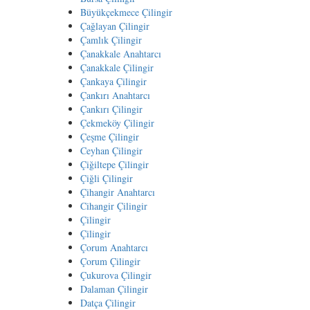
Büyükçekmece Çilingir
Çağlayan Çilingir
Çamlık Çilingir
Çanakkale Anahtarcı
Çanakkale Çilingir
Çankaya Çilingir
Çankırı Anahtarcı
Çankırı Çilingir
Çekmeköy Çilingir
Çeşme Çilingir
Ceyhan Çilingir
Çiğiltepe Çilingir
Çiğli Çilingir
Çihangir Anahtarcı
Cihangir Çilingir
Çilingir
Çilingir
Çorum Anahtarcı
Çorum Çilingir
Çukurova Çilingir
Dalaman Çilingir
Datça Çilingir