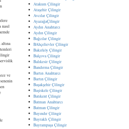
l
Atakum Çilingir
ım
Ataşehir Çilingir
Avcılar Çilingir
zlere
AyazağaÇilingir
 nasıl
Aydın Anahtarcı
önemde
Aydın Çilingir
Bağcılar Çilingir
 altına
BAhçelievler Çilingir
temleri
Bakırköy Çilingir
lingir
Balçova Çilingir
ervislik
Balıkesir Çilingir
Bandırma Çilingir
Bartın Anahtarcı
gece ve
Bartın Çilingir
 senenin
Başakşehir Çilingir
men
Başiskele Çilingir
e
Batıkent Çilingir
Batman Anahtarcı
Batman Çilingir
Bayındır Çilingir
Bayraklı Çilingir
le
Bayrampaşa Çilingir