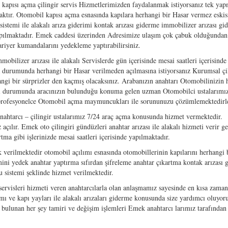
apısı açma çilingir servis Hizmetlerimizden faydalanmak istiyorsanız tek ya
ktır. Otomobil kapısı açma esnasında kapılara herhangi bir Hasar vermez eskis
istemi ile alakalı arıza giderimi kontak arızası giderme immobilizer arızası gi
yapılmaktadır. Emek caddesi üzerinden Adresimize ulaşım çok çabuk olduğundan
ariyer kumandalarını yedekleme yaptırabilirsiniz.
mobilizer arızası ile alakalı Servislerde gün içerisinde mesai saatleri içerisinde
durumunda herhangi bir Hasar verilmeden açılmasına istiyorsanız Kurumsal çi
angi bir sürprizler den kaçmış olacaksınız. Arabanızın anahtarı Otomobilinizin 
mesi durumunda aracınızın bulunduğu konuma gelen uzman Otomobilci ustalarımı
n profesyonelce Otomobil açma maymuncukları ile sorununuzu çözümlemektedirl
htarcı – çilingir ustalarımız 7/24 araç açma konusunda hizmet vermektedir.
açılır. Emek oto çilingiri gündüzleri anahtar arızası ile alakalı hizmeti verir ge
ma gibi işlerinizde mesai saatleri içerisinde yapılmaktadır.
 verilmektedir otomobil açılımı esnasında otomobillerinin kapılarını herhangi b
mini yedek anahtar yaptırma sıfırdan şifreleme anahtar çıkartma kontak arızası
vu sistemi şeklinde hizmet verilmektedir.
 servisleri hizmeti veren anahtarcılarla olan anlaşmamız sayesinde en kısa zama
mı ve kapı yayları ile alakalı arızaları giderme konusunda size yardımcı oluyor
t bulunan her şey tamiri ve değişim işlemleri Emek anahtarcı larımız tarafından