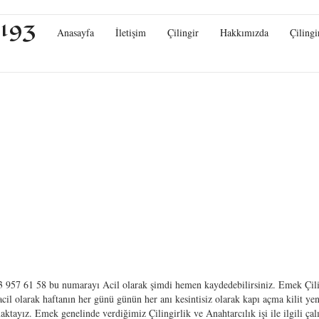
0193
Anasayfa
İletişim
Çilingir
Hakkımızda
Çilingi
 957 61 58 bu numarayı Acil olarak şimdi hemen kaydedebilirsiniz. Emek Çili
acil olarak haftanın her günü günün her anı kesintisiz olarak kapı açma kilit ye
maktayız. Emek genelinde verdiğimiz Çilingirlik ve Anahtarcılık işi ile ilgili çal