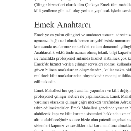
Çilingir hizmetleri olarak tüm Çankaya Emek tüm mahallesi
kilit yenileme gibi acil olay yerinde yapılacak işlerin serv
Emek Anahtarcı
Emek ye en yakın çilingirci ve anahtarcı ustasını adresini
açmanıza bağlı acil olarak hemen arayabilirsiniz numaramı
konusunda ustalarımız motosiklet ve tam donanımlı çilingi
Anahtarcılık sektöründe uzman olmuş teknik bilgi kapasit
ile rahatlıkla profesyonel anlamda hizmet alabilmek çok kol
Emek’de hizmet verilen çilingir servisleri sonrası kullanı
güven bilinen markalardan oluşmaktadır , kullanmakta olduğu
multlock kilit markalarından oluşmaktadır montaj edildikte
edilmektedir.
Emek Mahallesi her çeşit anahtar yapımları ve kilit değişi
profesyonel çilingir aletleri ile yapılmaktadır. Emek Mahall
yardımcı olacaktır çilingir çağrı merkezi tarafından Adres
takip edilmektedirler. Emek Mahallesi genelinde yaşanan hı
alabilecek kapı ve kilit koruma sistemleri hakkında uzmanla
altına alabileceğimiz sadece bizde olan patentli engelset s
sistemleri kapınızı ve sevdiklerinizi koruma altına almakt