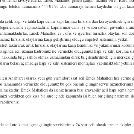
kkat etmenizi tavsiye ederiz. Emek Mahallesi geneli çalışan hizmet veren Kurumsa
lingir telefon numaramız 444 01 93 ..bu numarayı hemen kaydedin bir gün laz
 çelik kapı ve tahta kapı demir kapı larınızı hırsızlardan koruyabilmek için si
değerlendirme yapmaktadırlar kapılarınızı daha iyi ve son sistem güvenlik altına
 anlatmaktadırlar. Emek Mahallesi ev , ofis ve işyerleri hırsızlık olayları son d
amız hırsızlık olaylarına karşı geliştirmiş olduğu engelset sisteminin yetkili
elset taktırarak artık hırsızlık olaylarına karşı kendinizi ve yakınlarınızı koruma
okağında acil uzman kadromuz ile vermekte olduğumuz kapı ve kilit koruma sis
 hakkında bilgi sahibi olmak uzmanından direk bilgilendirilmek için merkezi çi
arın belası açamadığı kapı ve kilit sistemleri montajları yapılmaktadır yetkili s
si Anahtarcı olarak yedi gün yirmidört saat acil Emek Mahallesi her yerine 
i tamamında vermekte olduğumuz bu çok önemli çilingir servis hizmetlerimiz
rilmektedir. Emek Mahallesi da iseniz hemen bizi arayabilir acil kapı açma he
zi verdikten çok kısa bir süre içinde kapınızda işi bilen bir çilingir uzmanı il
abilirsiniz.
cil oto kapısı açma çilingir servislerimiz 24 saat acil olarak uzman ekipler i