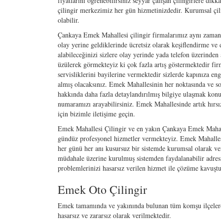
fiyatlarını öğrenebilirsiniz seyyar çalışan çilingirlere di
çilingir merkezimiz her gün hizmetinizdedir. Kurumsal çi
olabilir.
Çankaya Emek Mahallesi çilingir firmalarımız aynı zamanda
olay yerine geldiklerinde ücretsiz olarak keşiflendirme ve 
alabileceğinizi sizlere olay yerinde yada telefon üzerinden
üzülerek görmekteyiz ki çok fazla artış göstermektedir firm
servisliklerini bayilerine vermektedir sizlerde kapınıza eng
almış olacaksınız. Emek Mahallesinin her noktasında ve s
hakkında daha fazla detaylandırılmış bilgiye ulaşmak konu
numaramızı arayabilirsiniz. Emek Mahallesinde artık hırsızl
için bizimle iletişime geçin.
Emek Mahallesi Çilingir ve en yakın Çankaya Emek Mahalle
gündüz profesyonel hizmetler vermekteyiz. Emek Mahalles
her günü her anı kusursuz bir sistemde kurumsal olarak ve
müdahale üzerine kurulmuş sistemden faydalanabilir adresini
problemlerinizi hasarsız verilen hizmet ile çözüme kavuştur
Emek Oto Çilingir
Emek tamamında ve yakınında bulunan tüm komşu ilçelerde a
hasarsız ve zararsız olarak verilmektedir.