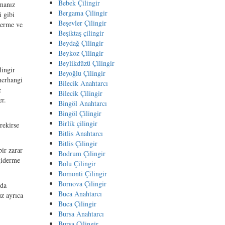
Bebek Çilingir
pmanız
Bergama Çilingir
i gibi
Beşevler Çilingir
derme ve
Beşiktaş çilingir
Beydağ Çilingir
Beykoz Çilingir
Beylikdüzü Çilingir
lingir
Beyoğlu Çilingir
herhangi
Bilecik Anahtarcı
z
Bilecik Çilingir
er.
Bingöl Anahtarcı
Bingöl Çilingir
Birlik çilingir
rekirse
Bitlis Anahtarcı
Bitlis Çilingir
ir zarar
Bodrum Çilingir
 giderme
Bolu Çilingir
Bomonti Çilingir
Bornova Çilingir
nda
Buca Anahtarcı
uz ayrıca
Buca Çilingir
Bursa Anahtarcı
Bursa Çilingir