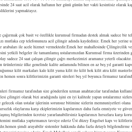
nde 24 saat acil olarak haftanın her günü günün her vakti kesintisiz olarak k
isliklerini yapmaktayız.
ze çağırmak çok basit ve özellikle kurumsal firmadan destek almak sadece bir te
zı mutlaka cep telefonunuza acil çilingir adında kaydediniz. Emek her yerine 
r arabaları ile acele hizmet vermektedir.Emek her mahallesinde Çilingircilik ve
esini yetkili belgeler ile tamamlamış ustalarımızdan Kurumsal firma üzerinden 
ay sadece 24 saat çalışan çilingir çağrı merkezimizi aramanız yeterli olacaktır.
lan ürünlerimiz ülke genelinde kalite anlamında bilinen en az beş yıl garanti ka
muz kilit markaları kale kilit yuma kilit ito kilit hok kilit atra kilit masterlo
n hemen sonra kilitlerimizin garanti süreleri beş yıl boyunca firmamız tarafınd
mleri firmamız tarafından size gönderilen uzman anahtarcılar tarafından kullanı
esi çilingiri olarak bizi aradığında işini en iyi kalitede yapan ustalarımız sizler
e gelecek olan ustalar işlerinin sorunsuz bitimine sizlerin memnuniyetleri olana
rsızlık olaylarına karşı ekiplerimizin kapılarınızı daha fazla emniyete ve güve
şmış bilgilerinden ücretsiz yararlanabilirsiniz kapılarınızı hırsızlara karşı kor
istemini mutlaka yaptırmanızı tavsiye ederiz Üst düzey Engelset kapı ve kilitleri
adır.hemen şimdi arayabilir sistemler hakkında daha fazla detaylı bilgilendirme 