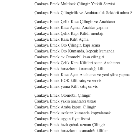
Çankaya Emek Multlock Çilingir Yetkili Servisi
Çankaya Emek Çilingirlik ve Anahtarcılık Sektörü adına
Çankaya Emek Çelik Kasa Çilingir ve Anahtarcı
Çankaya Emek Kasa Açma, Anahtar yapımı
Çankaya Emek Çelik Kapı Kilidi montajı
Çankaya Emek Kasa Kilit Açma,
Çankaya Emek Oto Çilingir, kapı açma
Çankaya Emek Oto Kumanda, kepenk kumanda
Çankaya Emek ev Otomobil kasa çilingiri
Çankaya Emek Çelik Kapı Kilitleri satan Anahtarcı
Çankaya Emek hırsızların kıramadığı kilit
Çankaya Emek Kasa Açan Anahtarcı ve yeni şifre yapma
Çankaya Emek HOK kilit satış ve servis
Çankaya Emek yuma Kilit satış servis
Çankaya Emek Otomobil Çilingir
Çankaya Emek yakın anahtarcı ustası
Çankaya Emek Araba kapısı Çilingir
Çankaya Emek uzaktan kumanda kopyalamak
Çankaya Emek uygun fiyat listesi
Çankaya Emek hızlı çabuk uzman Çilingir
Çankaya Emek hırsızların açamadığı kilitler