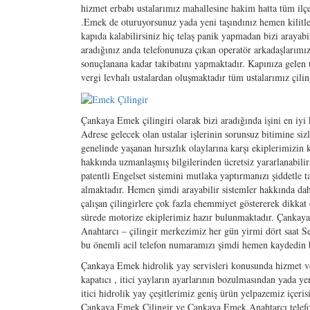
hizmet erbabı ustalarımız mahallesine hakim hatta tüm ilç
.Emek de oturuyorsunuz yada yeni taşındınız hemen kilitleri
kapıda kalabilirsiniz hiç telaş panik yapmadan bizi arayab
aradığınız anda telefonunuza çıkan operatör arkadaşlarımız
sonuçlanana kadar takibatını yapmaktadır. Kapınıza gelen us
vergi levhalı ustalardan oluşmaktadır tüm ustalarımız çili
Çankaya Emek çilingiri olarak bizi aradığında işini en iyi 
Adrese gelecek olan ustalar işlerinin sorunsuz bitimine s
genelinde yaşanan hırsızlık olaylarına karşı ekiplerimizin 
hakkında uzmanlaşmış bilgilerinden ücretsiz yararlanabilirs
patentli Engelset sistemini mutlaka yaptırmanızı şiddetle t
almaktadır. Hemen şimdi arayabilir sistemler hakkında daha
çalışan çilingirlere çok fazla ehemmiyet göstererek dikka
sürede motorize ekiplerimiz hazır bulunmaktadır. Çankay
Anahtarcı – çilingir merkezimiz her gün yirmi dört saat S
bu önemli acil telefon numaramızı şimdi hemen kaydedin bu
Çankaya Emek hidrolik yay servisleri konusunda hizmet ve
kapatıcı , itici yayların ayarlarının bozulmasından yada y
itici hidrolik yay çeşitlerimiz geniş ürün yelpazemiz içeris
Çankaya Emek Çilingir ve Çankaya Emek Anahtarcı telef