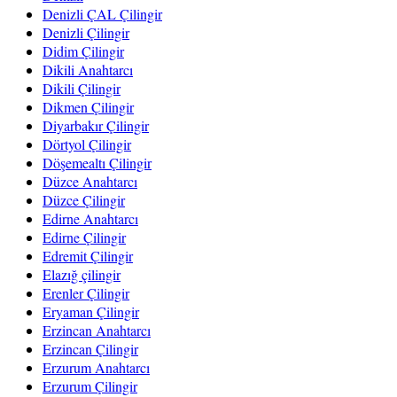
Denizli ÇAL Çilingir
Denizli Çilingir
Didim Çilingir
Dikili Anahtarcı
Dikili Çilingir
Dikmen Çilingir
Diyarbakır Çilingir
Dörtyol Çilingir
Döşemealtı Çilingir
Düzce Anahtarcı
Düzce Çilingir
Edirne Anahtarcı
Edirne Çilingir
Edremit Çilingir
Elazığ çilingir
Erenler Çilingir
Eryaman Çilingir
Erzincan Anahtarcı
Erzincan Çilingir
Erzurum Anahtarcı
Erzurum Çilingir