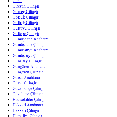
Genel
Giresun Çilingir
Girmeç Çilingir
Gölcük Çilingir
Gülbağ Çilingir
Gülsuyu Çilingir
Gültepe Çilingir
Gümüşhane Anahtarcı
Gümüşhane Çilingir
Gümüşsuyu Anahtarcı
Gümüşsuyu Çilingir
Günaltay Çilingir
Güngören Anahtarcı
Güngören Çilingir
Gürsu Anahtarcı
Gürsu Çilingir
Güzelbahçe Çilingir
Güzeltepe Çilingir
Hacısekililer Çilingir
Hakkari Anahtarcı
Hakkari Çilingir
Hamidiye Çilingir