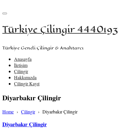
+90 533 957 61 58
iletisim@turkiyecilingir.com
Türkiye Çilingir 4440193
Türkiye Geneli Çilingir & Anahtarcı
Anasayfa
İletişim
Çilingir
Hakkımızda
Çilingir Kayıt
Diyarbakır Çilingir
Home
›
Çilingir
›
Diyarbakır Çilingir
Diyarbakır Çilingir