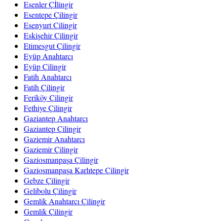
Esenler Çİlingir
Esentepe Çilingir
Esenyurt Çilingir
Eskişehir Çilingir
Etimesgut Çilingir
Eyüp Anahtarcı
Eyüp Çilingir
Fatih Anahtarcı
Fatih Çilingir
Feriköy Çilingir
Fethiye Çilingir
Gaziantep Anahtarcı
Gaziantep Çilingir
Gaziemir Anahtarcı
Gaziemir Çilingir
Gaziosmanpaşa Çilingir
Gaziosmanpaşa Karlıtepe Çilingir
Gebze Çilingir
Gelibolu Çilingir
Gemlik Anahtarcı Çilingir
Gemlik Çilingir