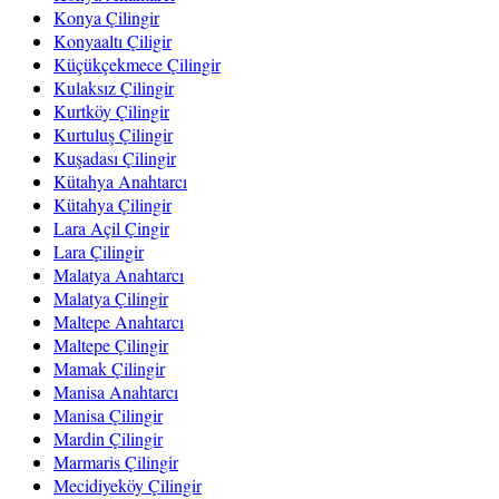
Konya Çilingir
Konyaaltı Çiligir
Küçükçekmece Çilingir
Kulaksız Çilingir
Kurtköy Çilingir
Kurtuluş Çilingir
Kuşadası Çilingir
Kütahya Anahtarcı
Kütahya Çilingir
Lara Açil Çingir
Lara Çilingir
Malatya Anahtarcı
Malatya Çilingir
Maltepe Anahtarcı
Maltepe Çilingir
Mamak Çilingir
Manisa Anahtarcı
Manisa Çilingir
Mardin Çilingir
Marmaris Çilingir
Mecidiyeköy Çilingir