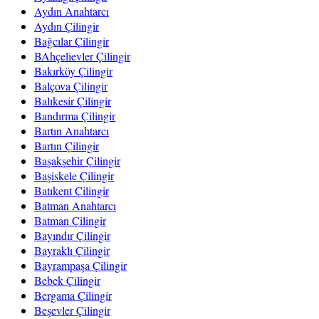
Aydın Anahtarcı
Aydın Çilingir
Bağcılar Çilingir
BAhçelievler Çilingir
Bakırköy Çilingir
Balçova Çilingir
Balıkesir Çilingir
Bandırma Çilingir
Bartın Anahtarcı
Bartın Çilingir
Başakşehir Çilingir
Başiskele Çilingir
Batıkent Çilingir
Batman Anahtarcı
Batman Çilingir
Bayındır Çilingir
Bayraklı Çilingir
Bayrampaşa Çilingir
Bebek Çilingir
Bergama Çilingir
Beşevler Çilingir