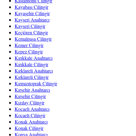
Kastamonu Çilingir
Kayabaşı Çilingir
Kayaşehir Çilingir
Kayseri Anahtarcı
Kayseri Çilingir
Keçiören Çilingir
Kemalpaşa Çilingir
Kemer Çilingir
Kepez Çilingir
Kırıkkale Anahtarcı
Kırıkkale Çilingir
Kırklareli Anahtarcı
Kırklareli Çilingir
Kırmızıtoprak Çilingir
Kırşehir Anahtarcı
Kırşehir Çilingir
Kızılay Çilingir
Kocaeli Anahtarcı
Kocaeli Çilingir
Konak Anahtarcı
Konak Çilingir
Konya Anahtarcı