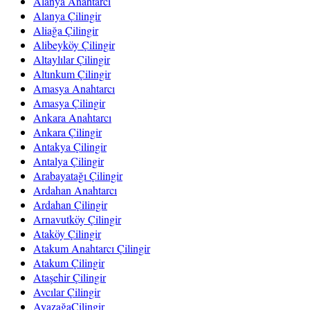
Alanya Anahtarcı
Alanya Çilingir
Aliağa Çilingir
Alibeyköy Çilingir
Altaylılar Çilingir
Altınkum Çilingir
Amasya Anahtarcı
Amasya Çilingir
Ankara Anahtarcı
Ankara Çilingir
Antakya Çilingir
Antalya Çilingir
Arabayatağı Çilingir
Ardahan Anahtarcı
Ardahan Çilingir
Arnavutköy Çilingir
Ataköy Çilingir
Atakum Anahtarcı Çilingir
Atakum Çilingir
Ataşehir Çilingir
Avcılar Çilingir
AyazağaÇilingir