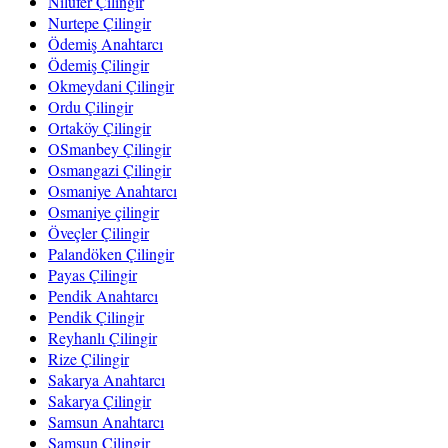
Nilüfer Çilingir
Nurtepe Çilingir
Ödemiş Anahtarcı
Ödemiş Çilingir
Okmeydani Çilingir
Ordu Çilingir
Ortaköy Çilingir
OSmanbey Çilingir
Osmangazi Çilingir
Osmaniye Anahtarcı
Osmaniye çilingir
Öveçler Çilingir
Palandöken Çilingir
Payas Çilingir
Pendik Anahtarcı
Pendik Çilingir
Reyhanlı Çilingir
Rize Çilingir
Sakarya Anahtarcı
Sakarya Çilingir
Samsun Anahtarcı
Samsun Çilingir