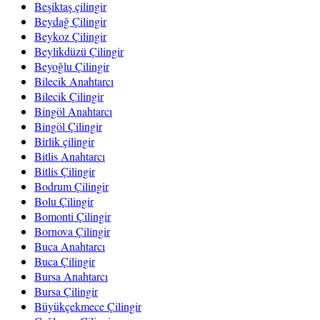
Beşiktaş çilingir
Beydağ Çilingir
Beykoz Çilingir
Beylikdüzü Çilingir
Beyoğlu Çilingir
Bilecik Anahtarcı
Bilecik Çilingir
Bingöl Anahtarcı
Bingöl Çilingir
Birlik çilingir
Bitlis Anahtarcı
Bitlis Çilingir
Bodrum Çilingir
Bolu Çilingir
Bomonti Çilingir
Bornova Çilingir
Buca Anahtarcı
Buca Çilingir
Bursa Anahtarcı
Bursa Çilingir
Büyükçekmece Çilingir