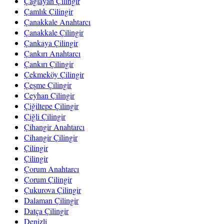
Çağlayan Çilingir
Çamlık Çilingir
Çanakkale Anahtarcı
Çanakkale Çilingir
Çankaya Çilingir
Çankırı Anahtarcı
Çankırı Çilingir
Çekmeköy Çilingir
Çeşme Çilingir
Ceyhan Çilingir
Çiğiltepe Çilingir
Çiğli Çilingir
Çihangir Anahtarcı
Cihangir Çilingir
Çilingir
Çilingir
Çorum Anahtarcı
Çorum Çilingir
Çukurova Çilingir
Dalaman Çilingir
Datça Çilingir
Denizli