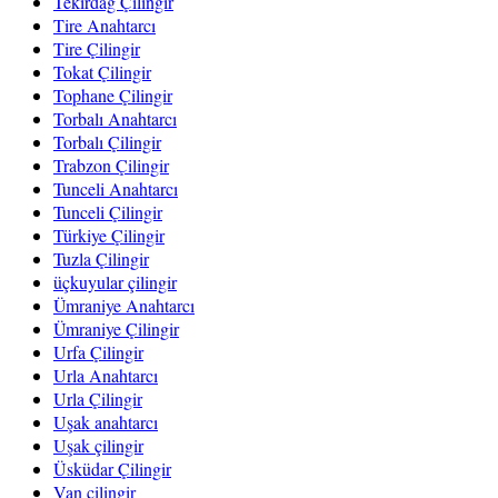
Tekirdağ Çilingir
Tire Anahtarcı
Tire Çilingir
Tokat Çilingir
Tophane Çilingir
Torbalı Anahtarcı
Torbalı Çilingir
Trabzon Çilingir
Tunceli Anahtarcı
Tunceli Çilingir
Türkiye Çilingir
Tuzla Çilingir
üçkuyular çilingir
Ümraniye Anahtarcı
Ümraniye Çilingir
Urfa Çilingir
Urla Anahtarcı
Urla Çilingir
Uşak anahtarcı
Uşak çilingir
Üsküdar Çilingir
Van çilingir