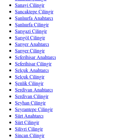
Sanayi Çilingir
Sancaktepe Çilingir
Şanlıurfa Anahtarcı
Şanlıurfa Çilingir
Sarıgazi Çilingir
Sarıgöl Çilingir
Sarıyer Anahtarcı
Sarıyer Çilingir
Seferihisar Anahtarcı
Seferihisar Çilingir
Selçuk Anahtarcı
Selçuk Çilingir
Şenlik Çilingir
Serdivan Anahtarcı
Serdivan Çilingir
Seyhan Çilingir
Seyrantepe Çilingir
Siirt Anahtarcı
Siirt Çilingir
Silivri Çilingir
Sincan Çilingir