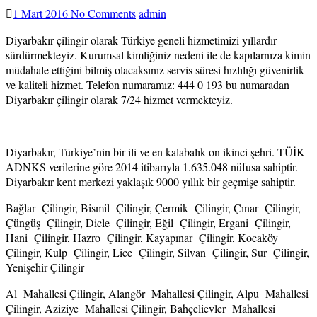
1 Mart 2016
No Comments
admin
Diyarbakır çilingir olarak Türkiye geneli hizmetimizi yıllardır
sürdürmekteyiz. Kurumsal kimliğiniz nedeni ile de kapılarnıza kimin
müdahale ettiğini bilmiş olacaksınız servis süresi hızlılığı güvenirlik
ve kaliteli hizmet. Telefon numaramız: 444 0 193 bu numaradan
Diyarbakır çilingir olarak 7/24 hizmet vermekteyiz.
Diyarbakır, Türkiye’nin bir ili ve en kalabalık on ikinci şehri. TÜİK
ADNKS verilerine göre 2014 itibarıyla 1.635.048 nüfusa sahiptir.
Diyarbakır kent merkezi yaklaşık 9000 yıllık bir geçmişe sahiptir.
Bağlar Çilingir, Bismil Çilingir, Çermik Çilingir, Çınar Çilingir,
Çüngüş Çilingir, Dicle Çilingir, Eğil Çilingir, Ergani Çilingir,
Hani Çilingir, Hazro Çilingir, Kayapınar Çilingir, Kocaköy
Çilingir, Kulp Çilingir, Lice Çilingir, Silvan Çilingir, Sur Çilingir,
Yenişehir Çilingir
Al Mahallesi Çilingir, Alangör Mahallesi Çilingir, Alpu Mahallesi
Çilingir, Aziziye Mahallesi Çilingir, Bahçelievler Mahallesi