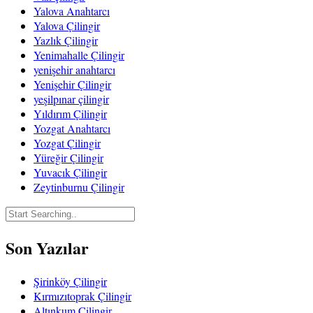
Yalova Anahtarcı
Yalova Çilingir
Yazlık Çilingir
Yenimahalle Çilingir
yenişehir anahtarcı
Yenişehir Çilingir
yeşilpınar çilingir
Yıldırım Çilingir
Yozgat Anahtarcı
Yozgat Çilingir
Yüreğir Çilingir
Yuvacık Çilingir
Zeytinburnu Çilingir
Son Yazılar
Şirinköy Çilingir
Kırmızıtoprak Çilingir
Altınkum Çilingir