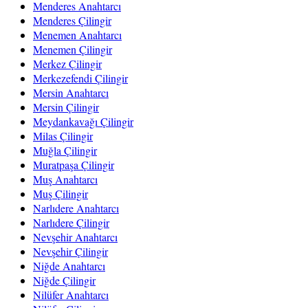
Menderes Anahtarcı
Menderes Çilingir
Menemen Anahtarcı
Menemen Çilingir
Merkez Çilingir
Merkezefendi Çilingir
Mersin Anahtarcı
Mersin Çilingir
Meydankavağı Çilingir
Milas Çilingir
Muğla Çilingir
Muratpaşa Çilingir
Muş Anahtarcı
Muş Çilingir
Narlıdere Anahtarcı
Narlıdere Çilingir
Nevşehir Anahtarcı
Nevşehir Çilingir
Niğde Anahtarcı
Niğde Çilingir
Nilüfer Anahtarcı