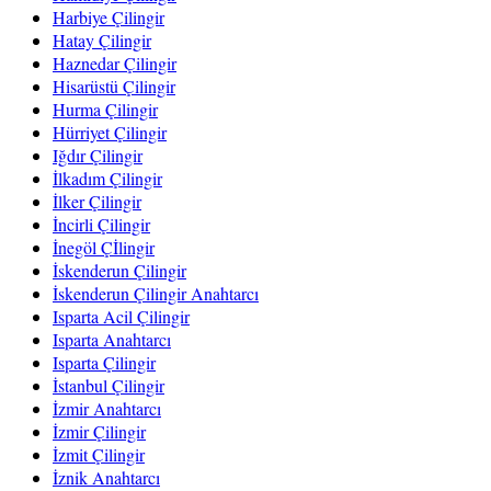
Harbiye Çilingir
Hatay Çilingir
Haznedar Çilingir
Hisarüstü Çilingir
Hurma Çilingir
Hürriyet Çilingir
Iğdır Çilingir
İlkadım Çilingir
İlker Çilingir
İncirli Çilingir
İnegöl Çİlingir
İskenderun Çilingir
İskenderun Çilingir Anahtarcı
Isparta Acil Çilingir
Isparta Anahtarcı
Isparta Çilingir
İstanbul Çilingir
İzmir Anahtarcı
İzmir Çilingir
İzmit Çilingir
İznik Anahtarcı