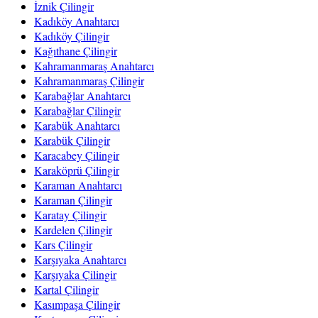
İznik Çilingir
Kadıköy Anahtarcı
Kadıköy Çilingir
Kağıthane Çilingir
Kahramanmaraş Anahtarcı
Kahramanmaraş Çilingir
Karabağlar Anahtarcı
Karabağlar Çilingir
Karabük Anahtarcı
Karabük Çilingir
Karacabey Çilingir
Karaköprü Çilingir
Karaman Anahtarcı
Karaman Çilingir
Karatay Çilingir
Kardelen Çilingir
Kars Çilingir
Karşıyaka Anahtarcı
Karşıyaka Çilingir
Kartal Çilingir
Kasımpaşa Çilingir