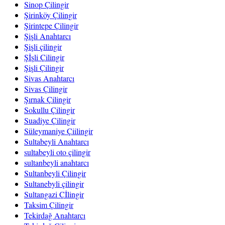
Sinop Çilingir
Şirinköy Çilingir
Şirintepe Çilingir
Şişli Anahtarcı
Şişli çilingir
Şİşli Çilingir
Şişli Çilingir
Sivas Anahtarcı
Sivas Çilingir
Şırnak Çilingir
Sokullu Çilingir
Suadiye Çilingir
Süleymaniye Çiilingir
Sultabeyli Anahtarcı
sultabeyli oto çilingir
sultanbeyli anahtarcı
Sultanbeyli Çilingir
Sultanebyli çilingir
Sultangazi Çİlingir
Taksim Çilingir
Tekirdağ Anahtarcı