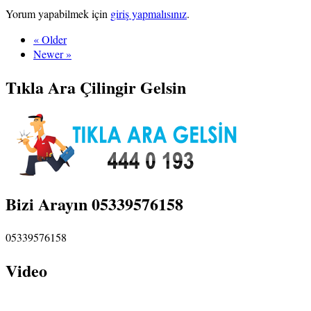
Yorum yapabilmek için
giriş yapmalısınız
.
« Older
Newer »
Tıkla Ara Çilingir Gelsin
Bizi Arayın 05339576158
05339576158
Video