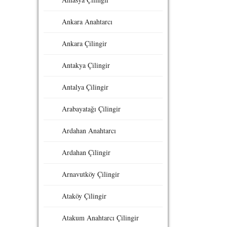
Ankara Anahtarcı
Ankara Çilingir
Antakya Çilingir
Antalya Çilingir
Arabayatağı Çilingir
Ardahan Anahtarcı
Ardahan Çilingir
Arnavutköy Çilingir
Ataköy Çilingir
Atakum Anahtarcı Çilingir