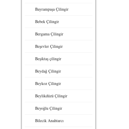
Bayrampaşa Çilingir
Bebek Çilingir
Bergama Çilingir
Beşevler Çilingir
Beşiktaş çilingir
Beydağ Çilingir
Beykoz Çilingir
Beylikdüzü Çilingir
Beyoğlu Çilingir
Bilecik Anahtarcı