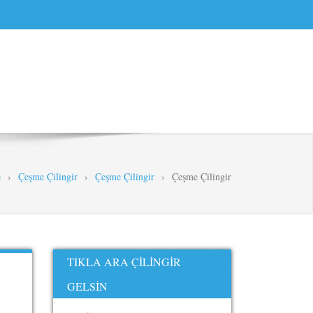
e
›
Çeşme Çilingir
›
Çeşme Çilingir
›
Çeşme Çilingir
TIKLA ARA ÇILINGIR
GELSIN