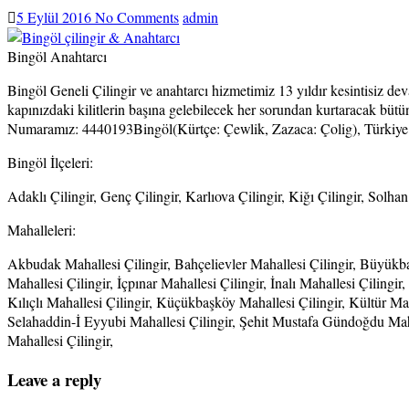
5 Eylül 2016
No Comments
admin
Bingöl Anahtarcı
Bingöl Geneli Çilingir ve anahtarcı hizmetimiz 13 yıldır kesintisiz dev
kapınızdaki kilitlerin başına gelebilecek her sorundan kurtaracak bütün 
Numaramız: 4440193
Bingöl(Kürtçe: Çewlik, Zazaca: Çolig), Türkiye’
Bingöl İlçeleri:
Adaklı Çilingir, Genç Çilingir, Karlıova Çilingir, Kiğı Çilingir, Solhan
Mahalleleri:
Akbudak Mahallesi Çilingir, Bahçelievler Mahallesi Çilingir, Büyükbaş
Mahallesi Çilingir, İçpınar Mahallesi Çilingir, İnalı Mahallesi Çilingi
Kılıçlı Mahallesi Çilingir, Küçükbaşköy Mahallesi Çilingir, Kültür Ma
Selahaddin-İ Eyyubi Mahallesi Çilingir, Şehit Mustafa Gündoğdu Mahall
Mahallesi Çilingir,
Leave a reply