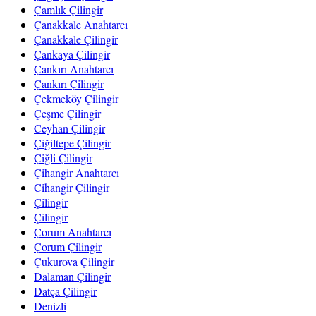
Çamlık Çilingir
Çanakkale Anahtarcı
Çanakkale Çilingir
Çankaya Çilingir
Çankırı Anahtarcı
Çankırı Çilingir
Çekmeköy Çilingir
Çeşme Çilingir
Ceyhan Çilingir
Çiğiltepe Çilingir
Çiğli Çilingir
Çihangir Anahtarcı
Cihangir Çilingir
Çilingir
Çilingir
Çorum Anahtarcı
Çorum Çilingir
Çukurova Çilingir
Dalaman Çilingir
Datça Çilingir
Denizli