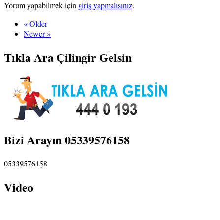
Yorum yapabilmek için
giriş yapmalısınız
.
« Older
Newer »
Tıkla Ara Çilingir Gelsin
Bizi Arayın 05339576158
05339576158
Video