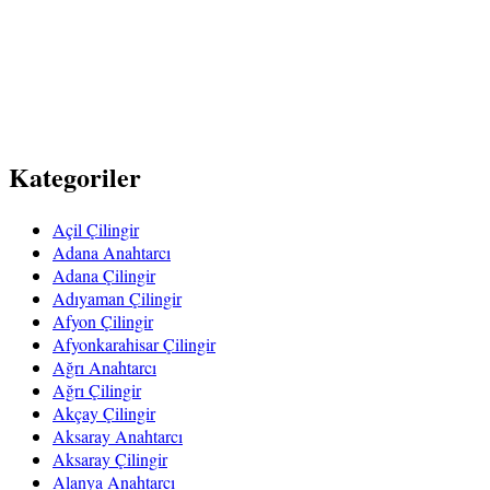
Kategoriler
Açil Çilingir
Adana Anahtarcı
Adana Çilingir
Adıyaman Çilingir
Afyon Çilingir
Afyonkarahisar Çilingir
Ağrı Anahtarcı
Ağrı Çilingir
Akçay Çilingir
Aksaray Anahtarcı
Aksaray Çilingir
Alanya Anahtarcı