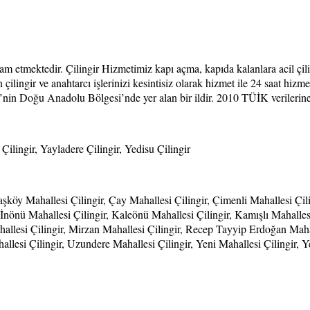
am etmektedir. Çilingir Hizmetimiz kapı açma, kapıda kalanlara acil çiling
çilingir ve anahtarcı işlerinizi kesintisiz olarak hizmet ile 24 saat hizm
nin Doğu Anadolu Bölgesi’nde yer alan bir ildir. 2010 TÜİK verilerine g
 Çilingir, Yayladere Çilingir, Yedisu Çilingir
köy Mahallesi Çilingir, Çay Mahallesi Çilingir, Çimenli Mahallesi Çiling
r, İnönü Mahallesi Çilingir, Kaleönü Mahallesi Çilingir, Kamışlı Mahalles
hallesi Çilingir, Mirzan Mahallesi Çilingir, Recep Tayyip Erdoğan Mahal
esi Çilingir, Uzundere Mahallesi Çilingir, Yeni Mahallesi Çilingir, Yen