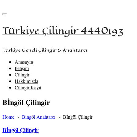
+90 533 957 61 58
iletisim@turkiyecilingir.com
Türkiye Çilingir 4440193
Türkiye Geneli Çilingir & Anahtarcı
Anasayfa
İletişim
Çilingir
Hakkımızda
Çilingir Kayıt
Bİngöl Çilingir
Home
›
Bingöl Anahtarcı
›
Bİngöl Çilingir
Bİngöl Çilingir