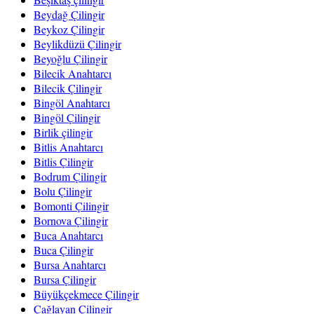
Beydağ Çilingir
Beykoz Çilingir
Beylikdüzü Çilingir
Beyoğlu Çilingir
Bilecik Anahtarcı
Bilecik Çilingir
Bingöl Anahtarcı
Bingöl Çilingir
Birlik çilingir
Bitlis Anahtarcı
Bitlis Çilingir
Bodrum Çilingir
Bolu Çilingir
Bomonti Çilingir
Bornova Çilingir
Buca Anahtarcı
Buca Çilingir
Bursa Anahtarcı
Bursa Çilingir
Büyükçekmece Çilingir
Çağlayan Çilingir