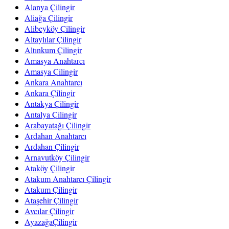
Alanya Çilingir
Aliağa Çilingir
Alibeyköy Çilingir
Altaylılar Çilingir
Altınkum Çilingir
Amasya Anahtarcı
Amasya Çilingir
Ankara Anahtarcı
Ankara Çilingir
Antakya Çilingir
Antalya Çilingir
Arabayatağı Çilingir
Ardahan Anahtarcı
Ardahan Çilingir
Arnavutköy Çilingir
Ataköy Çilingir
Atakum Anahtarcı Çilingir
Atakum Çilingir
Ataşehir Çilingir
Avcılar Çilingir
AyazağaÇilingir