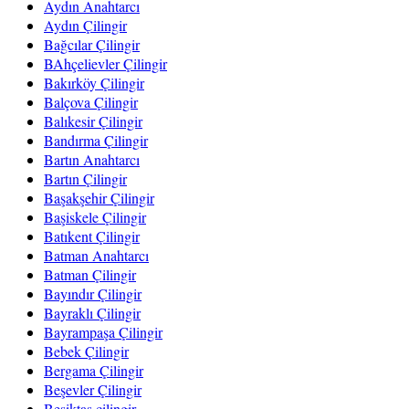
Aydın Anahtarcı
Aydın Çilingir
Bağcılar Çilingir
BAhçelievler Çilingir
Bakırköy Çilingir
Balçova Çilingir
Balıkesir Çilingir
Bandırma Çilingir
Bartın Anahtarcı
Bartın Çilingir
Başakşehir Çilingir
Başiskele Çilingir
Batıkent Çilingir
Batman Anahtarcı
Batman Çilingir
Bayındır Çilingir
Bayraklı Çilingir
Bayrampaşa Çilingir
Bebek Çilingir
Bergama Çilingir
Beşevler Çilingir
Beşiktaş çilingir