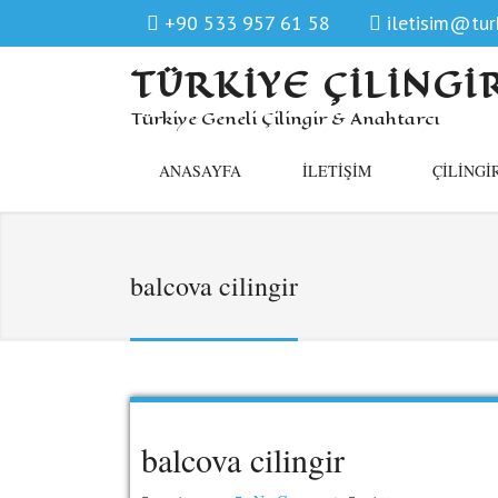
+90 533 957 61 58
iletisim@turk
TÜRKIYE ÇILINGI
Türkiye Geneli Çilingir & Anahtarcı
ANASAYFA
İLETIŞIM
ÇILINGI
balcova cilingir
balcova cilingir