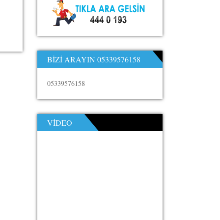
BIZI ARAYIN 05339576158
05339576158
VIDEO