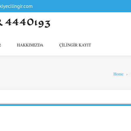
iyecilingir.com
R 4440193
R
HAKKIMIZDA
ÇILINGIR KAYIT
Home
›