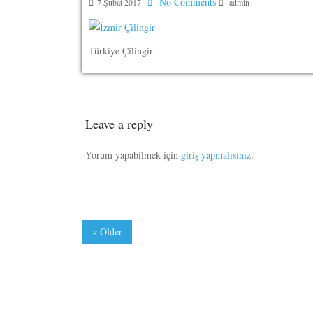
No Comments
7 Şubat 2017
admin
Türkiye Çilingir
Leave a reply
Yorum yapabilmek için
giriş yapmalısınız
.
« Older