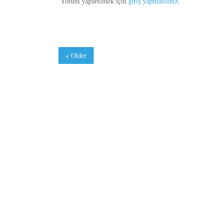
Yorum yapabilmek için
giriş yapmalısınız
.
« Older