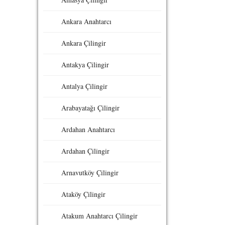
Ankara Anahtarcı
Ankara Çilingir
Antakya Çilingir
Antalya Çilingir
Arabayatağı Çilingir
Ardahan Anahtarcı
Ardahan Çilingir
Arnavutköy Çilingir
Ataköy Çilingir
Atakum Anahtarcı Çilingir