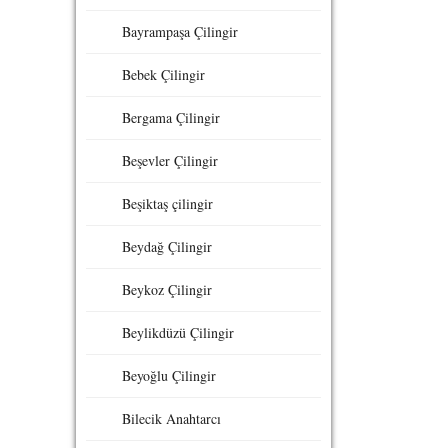
Bayrampaşa Çilingir
Bebek Çilingir
Bergama Çilingir
Beşevler Çilingir
Beşiktaş çilingir
Beydağ Çilingir
Beykoz Çilingir
Beylikdüzü Çilingir
Beyoğlu Çilingir
Bilecik Anahtarcı