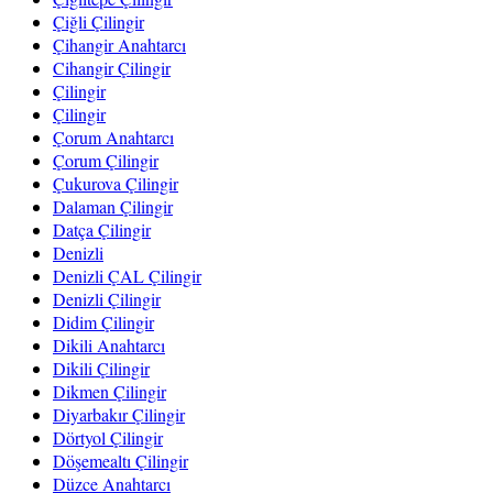
Çiğli Çilingir
Çihangir Anahtarcı
Cihangir Çilingir
Çilingir
Çilingir
Çorum Anahtarcı
Çorum Çilingir
Çukurova Çilingir
Dalaman Çilingir
Datça Çilingir
Denizli
Denizli ÇAL Çilingir
Denizli Çilingir
Didim Çilingir
Dikili Anahtarcı
Dikili Çilingir
Dikmen Çilingir
Diyarbakır Çilingir
Dörtyol Çilingir
Döşemealtı Çilingir
Düzce Anahtarcı