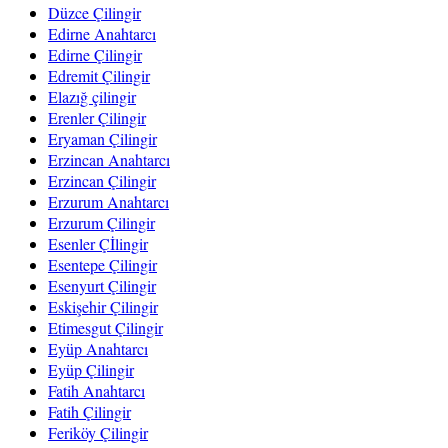
Düzce Çilingir
Edirne Anahtarcı
Edirne Çilingir
Edremit Çilingir
Elazığ çilingir
Erenler Çilingir
Eryaman Çilingir
Erzincan Anahtarcı
Erzincan Çilingir
Erzurum Anahtarcı
Erzurum Çilingir
Esenler Çİlingir
Esentepe Çilingir
Esenyurt Çilingir
Eskişehir Çilingir
Etimesgut Çilingir
Eyüp Anahtarcı
Eyüp Çilingir
Fatih Anahtarcı
Fatih Çilingir
Feriköy Çilingir