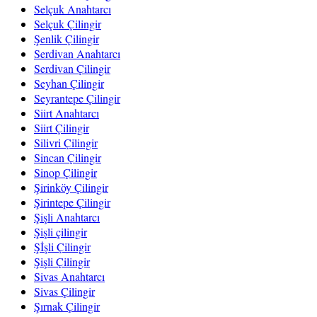
Selçuk Anahtarcı
Selçuk Çilingir
Şenlik Çilingir
Serdivan Anahtarcı
Serdivan Çilingir
Seyhan Çilingir
Seyrantepe Çilingir
Siirt Anahtarcı
Siirt Çilingir
Silivri Çilingir
Sincan Çilingir
Sinop Çilingir
Şirinköy Çilingir
Şirintepe Çilingir
Şişli Anahtarcı
Şişli çilingir
Şİşli Çilingir
Şişli Çilingir
Sivas Anahtarcı
Sivas Çilingir
Şırnak Çilingir