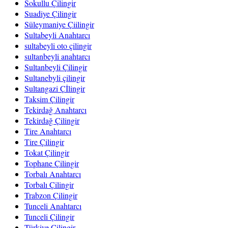
Sokullu Çilingir
Suadiye Çilingir
Süleymaniye Çiilingir
Sultabeyli Anahtarcı
sultabeyli oto çilingir
sultanbeyli anahtarcı
Sultanbeyli Çilingir
Sultanebyli çilingir
Sultangazi Çİlingir
Taksim Çilingir
Tekirdağ Anahtarcı
Tekirdağ Çilingir
Tire Anahtarcı
Tire Çilingir
Tokat Çilingir
Tophane Çilingir
Torbalı Anahtarcı
Torbalı Çilingir
Trabzon Çilingir
Tunceli Anahtarcı
Tunceli Çilingir
Türkiye Çilingir