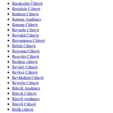
Başakşehir Çilingir
Başiskele Çilingir
Batıkent Çilingir
Batman Anahtarcı
Batman Çilingir
Bayındır Çilingir
Bayraklı Çilingir
Bayrampaşa Çilingir
Bebek Çilingir
Bergama Çilingir
Beşevler Çilingir
Beşiktaş çilingir
Beydağ Çilingir
Beykoz Çilingir
Beylikdüzü Çilingir
Beyoğlu Çilingir
Bilecik Anahtarcı
Bilecik Çilingir
Bingöl Anahtarcı
Bingöl Çilingir
Birlik çilingir