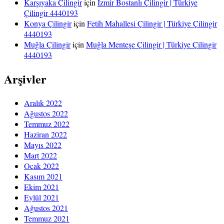
Karşıyaka Çilingir
için
İzmir Bostanlı Çilingir | Türkiye
Çilingir 4440193
Konya Çilingir
için
Fetih Mahallesi Çilingir | Türkiye Çilingir
4440193
Muğla Çilingir
için
Muğla Menteşe Çilingir | Türkiye Çilingir
4440193
Arşivler
Aralık 2022
Ağustos 2022
Temmuz 2022
Haziran 2022
Mayıs 2022
Mart 2022
Ocak 2022
Kasım 2021
Ekim 2021
Eylül 2021
Ağustos 2021
Temmuz 2021