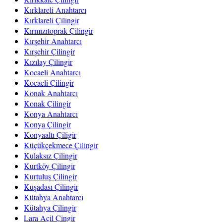
Kırklareli Anahtarcı
Kırklareli Çilingir
Kırmızıtoprak Çilingir
Kırşehir Anahtarcı
Kırşehir Çilingir
Kızılay Çilingir
Kocaeli Anahtarcı
Kocaeli Çilingir
Konak Anahtarcı
Konak Çilingir
Konya Anahtarcı
Konya Çilingir
Konyaaltı Çiligir
Küçükçekmece Çilingir
Kulaksız Çilingir
Kurtköy Çilingir
Kurtuluş Çilingir
Kuşadası Çilingir
Kütahya Anahtarcı
Kütahya Çilingir
Lara Açil Çingir