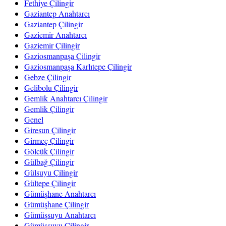
Fethiye Çilingir
Gaziantep Anahtarcı
Gaziantep Çilingir
Gaziemir Anahtarcı
Gaziemir Çilingir
Gaziosmanpaşa Çilingir
Gaziosmanpaşa Karlıtepe Çilingir
Gebze Çilingir
Gelibolu Çilingir
Gemlik Anahtarcı Çilingir
Gemlik Çilingir
Genel
Giresun Çilingir
Girmeç Çilingir
Gölcük Çilingir
Gülbağ Çilingir
Gülsuyu Çilingir
Gültepe Çilingir
Gümüşhane Anahtarcı
Gümüşhane Çilingir
Gümüşsuyu Anahtarcı
Gümüşsuyu Çilingir