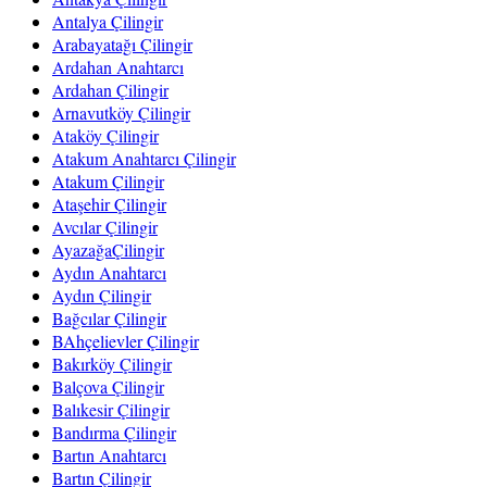
Antalya Çilingir
Arabayatağı Çilingir
Ardahan Anahtarcı
Ardahan Çilingir
Arnavutköy Çilingir
Ataköy Çilingir
Atakum Anahtarcı Çilingir
Atakum Çilingir
Ataşehir Çilingir
Avcılar Çilingir
AyazağaÇilingir
Aydın Anahtarcı
Aydın Çilingir
Bağcılar Çilingir
BAhçelievler Çilingir
Bakırköy Çilingir
Balçova Çilingir
Balıkesir Çilingir
Bandırma Çilingir
Bartın Anahtarcı
Bartın Çilingir