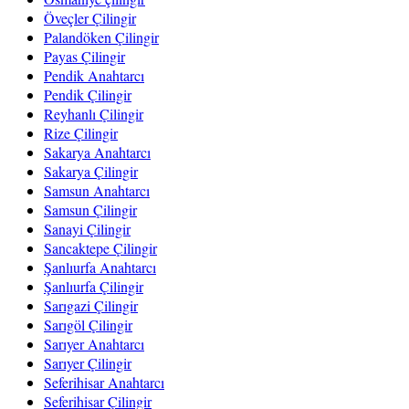
Öveçler Çilingir
Palandöken Çilingir
Payas Çilingir
Pendik Anahtarcı
Pendik Çilingir
Reyhanlı Çilingir
Rize Çilingir
Sakarya Anahtarcı
Sakarya Çilingir
Samsun Anahtarcı
Samsun Çilingir
Sanayi Çilingir
Sancaktepe Çilingir
Şanlıurfa Anahtarcı
Şanlıurfa Çilingir
Sarıgazi Çilingir
Sarıgöl Çilingir
Sarıyer Anahtarcı
Sarıyer Çilingir
Seferihisar Anahtarcı
Seferihisar Çilingir