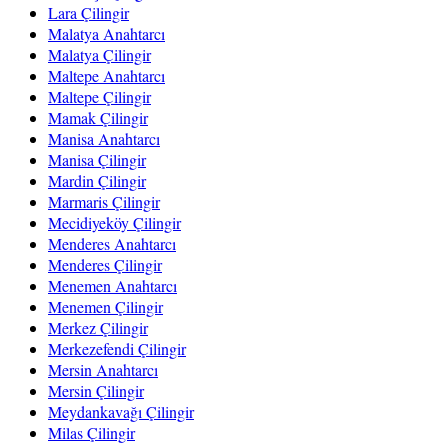
Lara Çilingir
Malatya Anahtarcı
Malatya Çilingir
Maltepe Anahtarcı
Maltepe Çilingir
Mamak Çilingir
Manisa Anahtarcı
Manisa Çilingir
Mardin Çilingir
Marmaris Çilingir
Mecidiyeköy Çilingir
Menderes Anahtarcı
Menderes Çilingir
Menemen Anahtarcı
Menemen Çilingir
Merkez Çilingir
Merkezefendi Çilingir
Mersin Anahtarcı
Mersin Çilingir
Meydankavağı Çilingir
Milas Çilingir