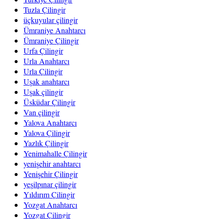
Tuzla Çilingir
üçkuyular çilingir
Ümraniye Anahtarcı
Ümraniye Çilingir
Urfa Çilingir
Urla Anahtarcı
Urla Çilingir
Uşak anahtarcı
Uşak çilingir
Üsküdar Çilingir
Van çilingir
Yalova Anahtarcı
Yalova Çilingir
Yazlık Çilingir
Yenimahalle Çilingir
yenişehir anahtarcı
Yenişehir Çilingir
yeşilpınar çilingir
Yıldırım Çilingir
Yozgat Anahtarcı
Yozgat Çilingir