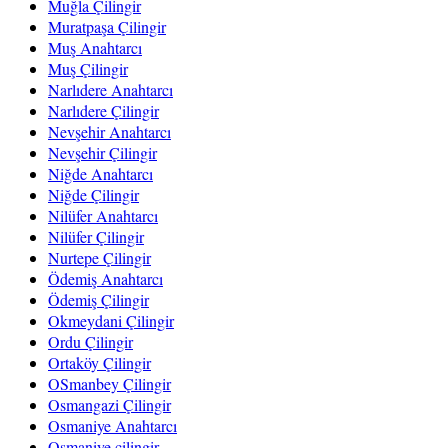
Muğla Çilingir
Muratpaşa Çilingir
Muş Anahtarcı
Muş Çilingir
Narlıdere Anahtarcı
Narlıdere Çilingir
Nevşehir Anahtarcı
Nevşehir Çilingir
Niğde Anahtarcı
Niğde Çilingir
Nilüfer Anahtarcı
Nilüfer Çilingir
Nurtepe Çilingir
Ödemiş Anahtarcı
Ödemiş Çilingir
Okmeydani Çilingir
Ordu Çilingir
Ortaköy Çilingir
OSmanbey Çilingir
Osmangazi Çilingir
Osmaniye Anahtarcı
Osmaniye çilingir