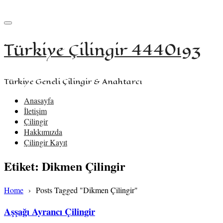
+90 533 957 61 58
iletisim@turkiyecilingir.com
Türkiye Çilingir 4440193
Türkiye Geneli Çilingir & Anahtarcı
Anasayfa
İletişim
Çilingir
Hakkımızda
Çilingir Kayıt
Etiket:
Dikmen Çilingir
Home
›
Posts Tagged "Dikmen Çilingir"
Aşşağı Ayrancı Çilingir