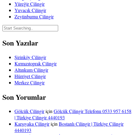
Yüreğir Çilingir
Yuvacık Çilingir
Zeytinburnu Çilingir
Son Yazılar
Şirinköy Çilingir
Kırmızıtoprak Çilingir
Altınkum Çilingir
Hürriyet Çilingir
Merkez Çilingir
Son Yorumlar
Gölcük Çilingir
için
Gölcük Çilingir Telefonu 0533 957 6158
| Türkiye Çilingir 4440193
Karşıyaka Çilingir
için
Bostanlı Çilingir | Türkiye Çilingir
4440193