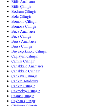
Bitlis Anahtarcı
Bitlis Çilingir
Bodrum Çilingir
Bolu Çilingir
Bomonti Çilingir
Bornova Çilingir
Buca Anahtarcı
Buca Çilingir
Bursa Anahtarcı
Bursa Çilingir
Büyükçekmece Çilingir
Çağlayan Çilingir
Çamlık Çilingir
Çanakkale Anahtarcı
Çanakkale Çilingir
Çankaya Çilingir
Çankırı Anahtarcı
Çankırı Çilingir
Çekmeköy Çilingir
Çeşme Çilingir
Ceyhan Çilingir
Çiğiltepe Çilingir