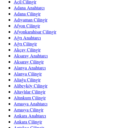
Açil Çilingir
Adana Anahtarcı
Adana Çilingir
Adıyaman Çilingir
Afyon Çilingir
Afyonkarahisar Çilingir
Ağrı Anahtarcı
Ağrı Çilingir
Akçay Çilingir
Aksaray Anahtarcı
Aksaray Çilingir
Alanya Anahtarcı
Alanya Çilingir
Aliağa Çilingir
Alibeyköy Çilingir
Altaylılar Çilingir
Altınkum Çilingir
Amasya Anahtarcı
Amasya Çilingir
Ankara Anahtarcı
Ankara Çilingir
Antakya Çilingir