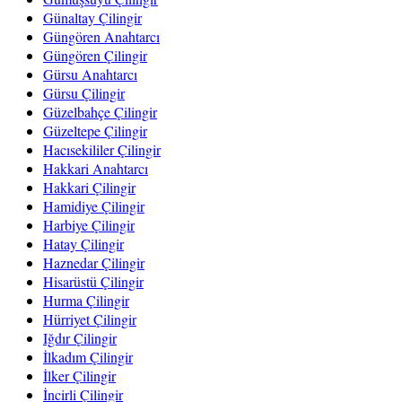
Günaltay Çilingir
Güngören Anahtarcı
Güngören Çilingir
Gürsu Anahtarcı
Gürsu Çilingir
Güzelbahçe Çilingir
Güzeltepe Çilingir
Hacısekililer Çilingir
Hakkari Anahtarcı
Hakkari Çilingir
Hamidiye Çilingir
Harbiye Çilingir
Hatay Çilingir
Haznedar Çilingir
Hisarüstü Çilingir
Hurma Çilingir
Hürriyet Çilingir
Iğdır Çilingir
İlkadım Çilingir
İlker Çilingir
İncirli Çilingir