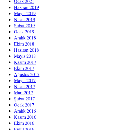
Ocak 2021
Haziran 2019
Mayıs 2019
Nisan 2019
Şubat 2019
Ocak 2019
Aralık 2018
Ekim 2018
Haziran 2018
Mayıs 2018
Kasım 2017
Ekim 2017
Ağustos 2017
Mayıs 2017
Nisan 2017
Mart 2017
Şubat 2017
Ocak 2017
Aralık 2016
Kasım 2016
Ekim 2016
Eylül 2016