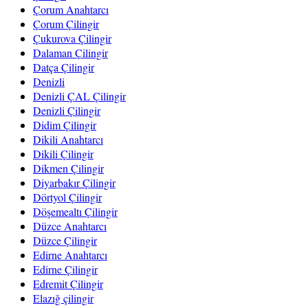
Çorum Anahtarcı
Çorum Çilingir
Çukurova Çilingir
Dalaman Çilingir
Datça Çilingir
Denizli
Denizli ÇAL Çilingir
Denizli Çilingir
Didim Çilingir
Dikili Anahtarcı
Dikili Çilingir
Dikmen Çilingir
Diyarbakır Çilingir
Dörtyol Çilingir
Döşemealtı Çilingir
Düzce Anahtarcı
Düzce Çilingir
Edirne Anahtarcı
Edirne Çilingir
Edremit Çilingir
Elazığ çilingir