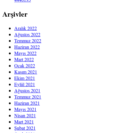
Arşivler
Aralık 2022
Ağustos 2022
Temmuz 2022
Haziran 2022
Mayıs 2022
Mart 2022
Ocak 2022
Kasım 2021
Ekim 2021
Eylül 2021
Ağustos 2021
Temmuz 2021
Haziran 2021
Mayıs 2021
Nisan 2021
Mart 2021
Şubat 2021