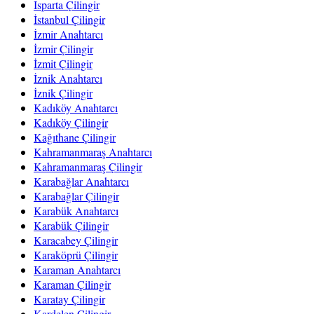
Isparta Çilingir
İstanbul Çilingir
İzmir Anahtarcı
İzmir Çilingir
İzmit Çilingir
İznik Anahtarcı
İznik Çilingir
Kadıköy Anahtarcı
Kadıköy Çilingir
Kağıthane Çilingir
Kahramanmaraş Anahtarcı
Kahramanmaraş Çilingir
Karabağlar Anahtarcı
Karabağlar Çilingir
Karabük Anahtarcı
Karabük Çilingir
Karacabey Çilingir
Karaköprü Çilingir
Karaman Anahtarcı
Karaman Çilingir
Karatay Çilingir
Kardelen Çilingir