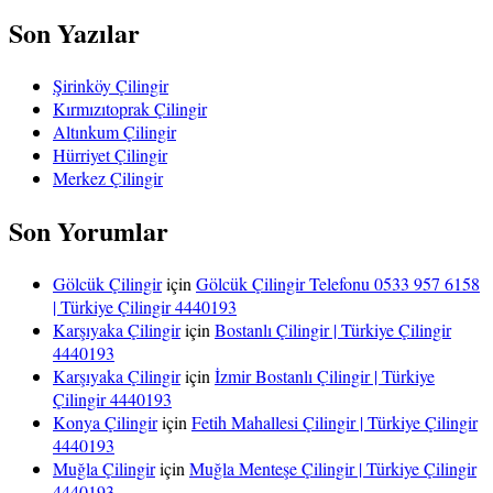
Son Yazılar
Şirinköy Çilingir
Kırmızıtoprak Çilingir
Altınkum Çilingir
Hürriyet Çilingir
Merkez Çilingir
Son Yorumlar
Gölcük Çilingir
için
Gölcük Çilingir Telefonu 0533 957 6158
| Türkiye Çilingir 4440193
Karşıyaka Çilingir
için
Bostanlı Çilingir | Türkiye Çilingir
4440193
Karşıyaka Çilingir
için
İzmir Bostanlı Çilingir | Türkiye
Çilingir 4440193
Konya Çilingir
için
Fetih Mahallesi Çilingir | Türkiye Çilingir
4440193
Muğla Çilingir
için
Muğla Menteşe Çilingir | Türkiye Çilingir
4440193