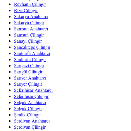
Reyhanlı Çilingir
Rize Çilingir
Sakarya Anahtarcı
Sakarya Çilingir
Samsun Anahtarcı
Samsun Çilingir
Sanayi Çilingir
Sancaktepe Çilingir
Şanlıurfa Anahtarcı
Şanlıurfa Çilingir
Sarıgazi Çilingir
Sarıgöl Çilingir
Sarıyer Anahtarcı
Sarıyer Çilingir
Seferihisar Anahtarcı
Seferihisar Çilingir
Selçuk Anahtarcı
Selçuk Çilingir
Şenlik Çilingir
Serdivan Anahtarcı
Serdivan Çilingir