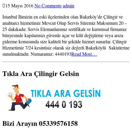
15 Mayıs 2016
No Comments
admin
İstanbul İlimizin en eski ilçelerinden olan Bakırköy’de Çilingir ve
anahtarcı hizmetimiz Mevcut Olup Servis Süremiz Maksımum 20 –
25 dakıkadır. Servis Elemanlarımız sertifikalı ve kurumsal firmamız
bünyesinde kapılarınızı güvenle açar ve kilit değiştirme veya arıza
giderme konusunda size kaliteli bir şekilde hizmet sunarlar. Çilingir
Hizmetimiz 7/24 kesintisiz olarak siz değerli Bakırköylü Sakinlerine
sunulmaktadır. Numaramız: 4440193
Read More…
Tıkla Ara Çilingir Gelsin
Bizi Arayın 05339576158