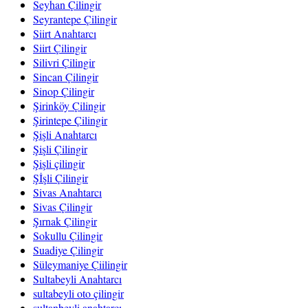
Seyhan Çilingir
Seyrantepe Çilingir
Siirt Anahtarcı
Siirt Çilingir
Silivri Çilingir
Sincan Çilingir
Sinop Çilingir
Şirinköy Çilingir
Şirintepe Çilingir
Şişli Anahtarcı
Şişli Çilingir
Şişli çilingir
Şİşli Çilingir
Sivas Anahtarcı
Sivas Çilingir
Şırnak Çilingir
Sokullu Çilingir
Suadiye Çilingir
Süleymaniye Çiilingir
Sultabeyli Anahtarcı
sultabeyli oto çilingir
sultanbeyli anahtarcı