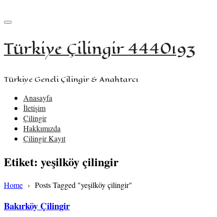
+90 533 957 61 58
iletisim@turkiyecilingir.com
Türkiye Çilingir 4440193
Türkiye Geneli Çilingir & Anahtarcı
Anasayfa
İletişim
Çilingir
Hakkımızda
Çilingir Kayıt
Etiket:
yeşilköy çilingir
Home
›
Posts Tagged "yeşilköy çilingir"
Bakırköy Çilingir