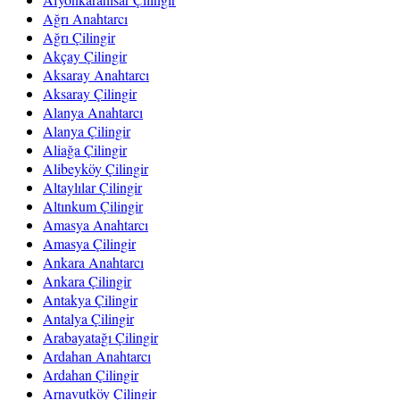
Ağrı Anahtarcı
Ağrı Çilingir
Akçay Çilingir
Aksaray Anahtarcı
Aksaray Çilingir
Alanya Anahtarcı
Alanya Çilingir
Aliağa Çilingir
Alibeyköy Çilingir
Altaylılar Çilingir
Altınkum Çilingir
Amasya Anahtarcı
Amasya Çilingir
Ankara Anahtarcı
Ankara Çilingir
Antakya Çilingir
Antalya Çilingir
Arabayatağı Çilingir
Ardahan Anahtarcı
Ardahan Çilingir
Arnavutköy Çilingir