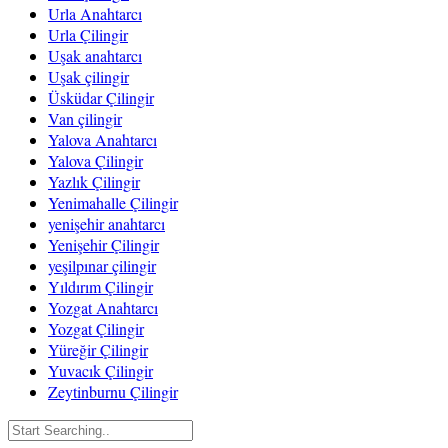
Urla Anahtarcı
Urla Çilingir
Uşak anahtarcı
Uşak çilingir
Üsküdar Çilingir
Van çilingir
Yalova Anahtarcı
Yalova Çilingir
Yazlık Çilingir
Yenimahalle Çilingir
yenişehir anahtarcı
Yenişehir Çilingir
yeşilpınar çilingir
Yıldırım Çilingir
Yozgat Anahtarcı
Yozgat Çilingir
Yüreğir Çilingir
Yuvacık Çilingir
Zeytinburnu Çilingir