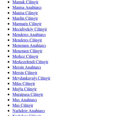
Mamak Çilingir
Manisa Anahtarcı
Manisa Çilingir
Mardin Çilingir
Marmaris Çilingir
Mecidiyeköy Çilingir
Menderes Anahtarcı
Menderes Çilingir
Menemen Anahtarcı
Menemen Çilingir
Merkez Çilingir
Merkezefendi Çilingir
Mersin Anahtarcı
Mersin Çilingir
Meydankavağı Çilingir
Milas Çilingir
Muğla Çilingir
Muratpaşa Çilingir
Muş Anahtarcı
Muş Çilingir
Narlıdere Anahtarcı
Narlıdere Çilingir