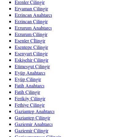
Erenler Çilingir
Eryaman Çilingir
Erzincan Anahtarcı
Erzincan Çilingir
Erzurum Anahtarcı
Erzurum Çilingir
Esenler Çİlingir
Esentepe Çilingir
Esenyurt Çilingir
Eskişehir Çilingir
Etimesgut Çilingir
Eyüp Anahtarcı
Eyüp Çilingir
Fatih Anahtarcı
Fatih Çilingir
Feriköy Çilingir
Fethiye Çilingir
Gaziantep Anahtarcı
Gaziantep Çilingir
Gaziemir Anahtarcı
Gaziemir Çilingir
Gaziosmanpaşa Çilingir