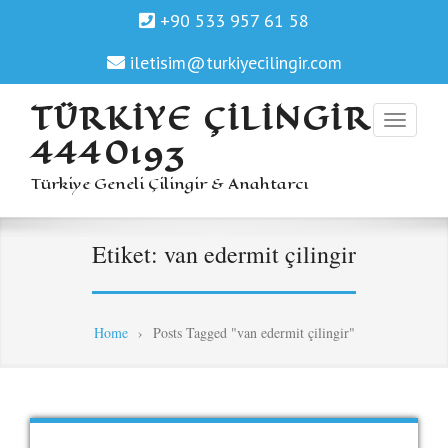
+90 533 957 61 58
iletisim@turkiyecilingir.com
TÜRKIYE ÇILINGIR
4440193
Türkiye Geneli Çilingir & Anahtarcı
Etiket:
van edermit çilingir
Home
›
Posts Tagged "van edermit çilingir"