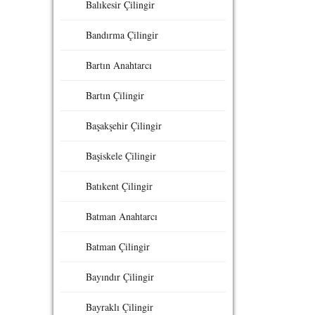
Balıkesir Çilingir
Bandırma Çilingir
Bartın Anahtarcı
Bartın Çilingir
Başakşehir Çilingir
Başiskele Çilingir
Batıkent Çilingir
Batman Anahtarcı
Batman Çilingir
Bayındır Çilingir
Bayraklı Çilingir