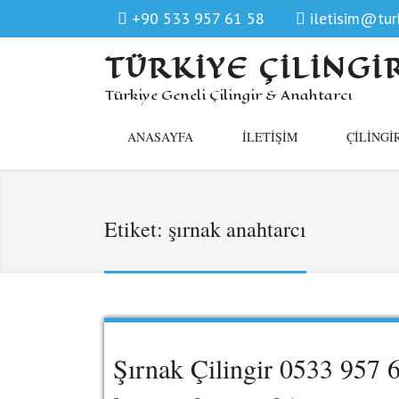
+90 533 957 61 58
iletisim@turk
TÜRKIYE ÇILINGI
Türkiye Geneli Çilingir & Anahtarcı
ANASAYFA
İLETIŞIM
ÇILINGI
Etiket:
şırnak anahtarcı
Şırnak Çilingir 0533 957 