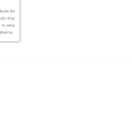
rkezin her
ılır.Araç
 ve satışı
htarcısı.