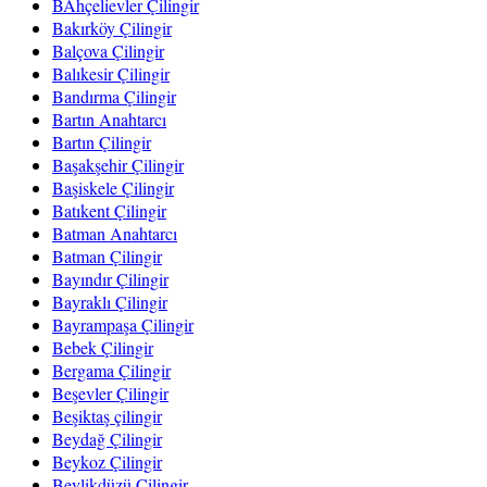
BAhçelievler Çilingir
Bakırköy Çilingir
Balçova Çilingir
Balıkesir Çilingir
Bandırma Çilingir
Bartın Anahtarcı
Bartın Çilingir
Başakşehir Çilingir
Başiskele Çilingir
Batıkent Çilingir
Batman Anahtarcı
Batman Çilingir
Bayındır Çilingir
Bayraklı Çilingir
Bayrampaşa Çilingir
Bebek Çilingir
Bergama Çilingir
Beşevler Çilingir
Beşiktaş çilingir
Beydağ Çilingir
Beykoz Çilingir
Beylikdüzü Çilingir