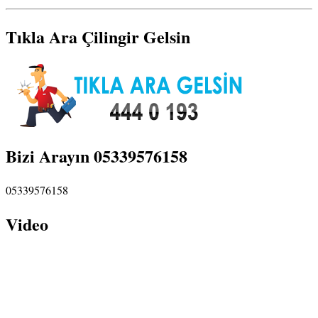
Tıkla Ara Çilingir Gelsin
Bizi Arayın 05339576158
05339576158
Video