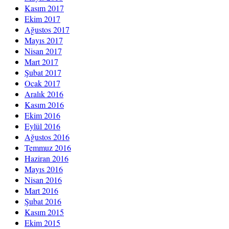
Kasım 2017
Ekim 2017
Ağustos 2017
Mayıs 2017
Nisan 2017
Mart 2017
Şubat 2017
Ocak 2017
Aralık 2016
Kasım 2016
Ekim 2016
Eylül 2016
Ağustos 2016
Temmuz 2016
Haziran 2016
Mayıs 2016
Nisan 2016
Mart 2016
Şubat 2016
Kasım 2015
Ekim 2015