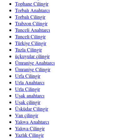
Tophane Çilingir
Torbalı Anahtarcı
Torbalı Çilingir
Trabzon Çilingir
Tunceli Anahtarcı
Tunceli Çilingir
Türkiye Çilingir
Tuzla Çilingir
üçkuyular çilingir
Ümraniye Anahtarcı
Ümraniye Çilingir
Urfa Çilingir
Urla Anahtarcı
Urla Çilingir
Uşak anahtarcı
Uşak çilingir
Üsküdar Çilingir
Van çilingir
Yalova Anahtarcı
Yalova Çilingir
Yazlık Çilingir