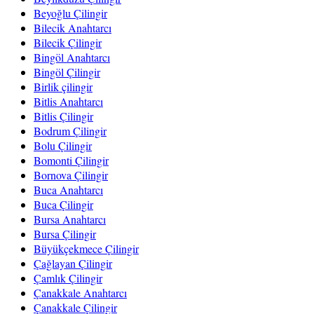
Beyoğlu Çilingir
Bilecik Anahtarcı
Bilecik Çilingir
Bingöl Anahtarcı
Bingöl Çilingir
Birlik çilingir
Bitlis Anahtarcı
Bitlis Çilingir
Bodrum Çilingir
Bolu Çilingir
Bomonti Çilingir
Bornova Çilingir
Buca Anahtarcı
Buca Çilingir
Bursa Anahtarcı
Bursa Çilingir
Büyükçekmece Çilingir
Çağlayan Çilingir
Çamlık Çilingir
Çanakkale Anahtarcı
Çanakkale Çilingir