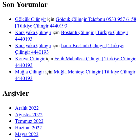
Son Yorumlar
Gölcük Çilingir
için
Gölcük Çilingir Telefonu 0533 957 6158
| Türkiye Çilingir 4440193
Karşıyaka Çilingir
için
Bostanlı Çilingir | Türkiye Çilingir
4440193
Karşıyaka Çilingir
için
İzmir Bostanlı Çilingir | Türkiye
Çilingir 4440193
Konya Çilingir
için
Fetih Mahallesi Çilingir | Türkiye Çilingir
4440193
Muğla Çilingir
için
Muğla Menteşe Çilingir | Türkiye Çilingir
4440193
Arşivler
Aralık 2022
Ağustos 2022
Temmuz 2022
Haziran 2022
Mayıs 2022