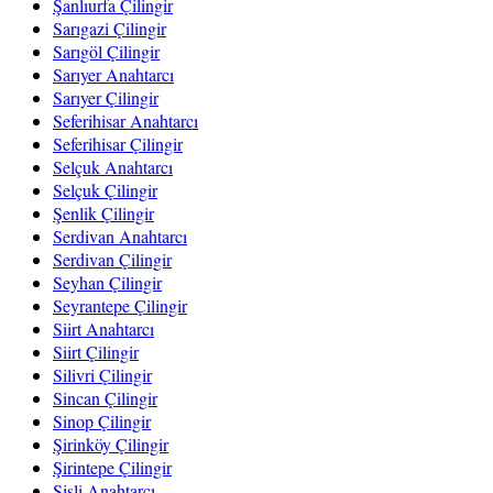
Şanlıurfa Çilingir
Sarıgazi Çilingir
Sarıgöl Çilingir
Sarıyer Anahtarcı
Sarıyer Çilingir
Seferihisar Anahtarcı
Seferihisar Çilingir
Selçuk Anahtarcı
Selçuk Çilingir
Şenlik Çilingir
Serdivan Anahtarcı
Serdivan Çilingir
Seyhan Çilingir
Seyrantepe Çilingir
Siirt Anahtarcı
Siirt Çilingir
Silivri Çilingir
Sincan Çilingir
Sinop Çilingir
Şirinköy Çilingir
Şirintepe Çilingir
Şişli Anahtarcı