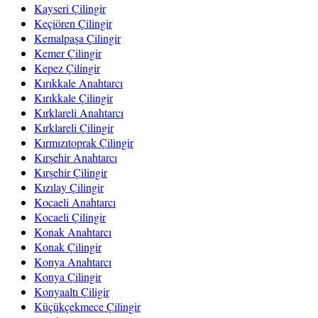
Kayseri Çilingir
Keçiören Çilingir
Kemalpaşa Çilingir
Kemer Çilingir
Kepez Çilingir
Kırıkkale Anahtarcı
Kırıkkale Çilingir
Kırklareli Anahtarcı
Kırklareli Çilingir
Kırmızıtoprak Çilingir
Kırşehir Anahtarcı
Kırşehir Çilingir
Kızılay Çilingir
Kocaeli Anahtarcı
Kocaeli Çilingir
Konak Anahtarcı
Konak Çilingir
Konya Anahtarcı
Konya Çilingir
Konyaaltı Çiligir
Küçükçekmece Çilingir