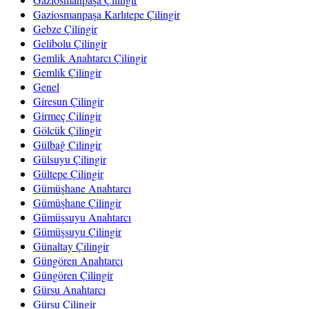
Gaziosmanpaşa Karlıtepe Çilingir
Gebze Çilingir
Gelibolu Çilingir
Gemlik Anahtarcı Çilingir
Gemlik Çilingir
Genel
Giresun Çilingir
Girmeç Çilingir
Gölcük Çilingir
Gülbağ Çilingir
Gülsuyu Çilingir
Gültepe Çilingir
Gümüşhane Anahtarcı
Gümüşhane Çilingir
Gümüşsuyu Anahtarcı
Gümüşsuyu Çilingir
Günaltay Çilingir
Güngören Anahtarcı
Güngören Çilingir
Gürsu Anahtarcı
Gürsu Çilingir