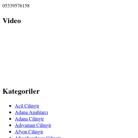
05339576158
Video
Kategoriler
Açil Çilingir
Adana Anahtarcı
Adana Çilingir
Adıyaman Çilingir
Afyon Çilingir
Afyonkarahisar Çilingir