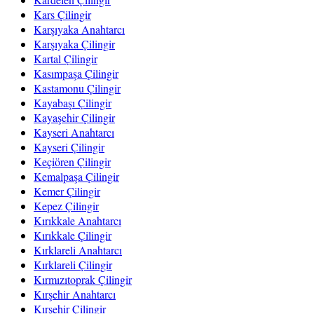
Kars Çilingir
Karşıyaka Anahtarcı
Karşıyaka Çilingir
Kartal Çilingir
Kasımpaşa Çilingir
Kastamonu Çilingir
Kayabaşı Çilingir
Kayaşehir Çilingir
Kayseri Anahtarcı
Kayseri Çilingir
Keçiören Çilingir
Kemalpaşa Çilingir
Kemer Çilingir
Kepez Çilingir
Kırıkkale Anahtarcı
Kırıkkale Çilingir
Kırklareli Anahtarcı
Kırklareli Çilingir
Kırmızıtoprak Çilingir
Kırşehir Anahtarcı
Kırşehir Çilingir