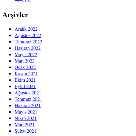
Arşivler
Aralık 2022
Ağustos 2022
Temmuz 2022
Haziran 2022
Mayıs 2022
Mart 2022
Ocak 2022
Kasım 2021
Ekim 2021
Eylül 2021
Ağustos 2021
Temmuz 2021
Haziran 2021
Mayıs 2021
Nisan 2021
Mart 2021
Şubat 2021